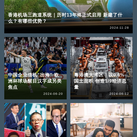
香港机场三跑道系统｜历时13年终正式启用 新建了什
么？有哪些优势？
2024-11-28
中国企业借机“出海” 欧
粤港澳大湾区｜以0.6%
洲杯球场醒目汉字成另类
国土面积 创造1/9经济总
焦点
量
2024-06-20
2024-06-12