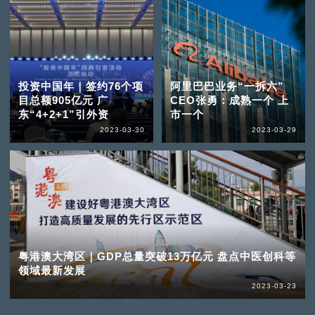
投资中国年｜签约76个项
阿里巴巴业务“一拆六”
目总额905亿元 广
CEO张勇：成熟一个 上
东“4+2+1”引外资
市一个
2023-03-30
2023-03-29
粤港澳大湾区｜GDP总量突破13万亿元 盘点中医创科等
领域最新发展
2023-03-23