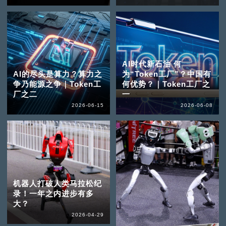
AI时代新石油 何
AI的尽头是算力？算力之
为“Token工厂”？中国有
争乃能源之争｜Token工
何优势？｜Token工厂之
厂之二
一
2026-06-15
2026-06-08
机器人打破人类马拉松纪
录！一年之内进步有多
大？
2026-04-29