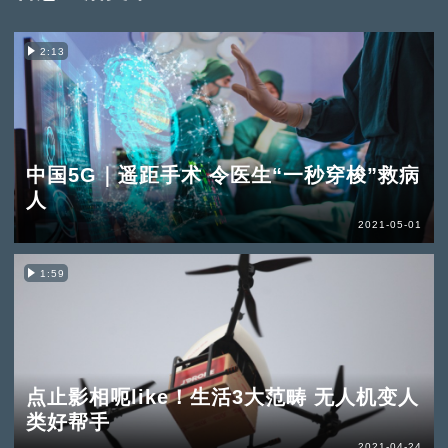
2:13
中国5G｜遥距手术 令医生“一秒穿梭”救病
人
2021-05-01
1:59
点止影相呃like！生活3大范畴 无人机变人
类好帮手
2021-04-24