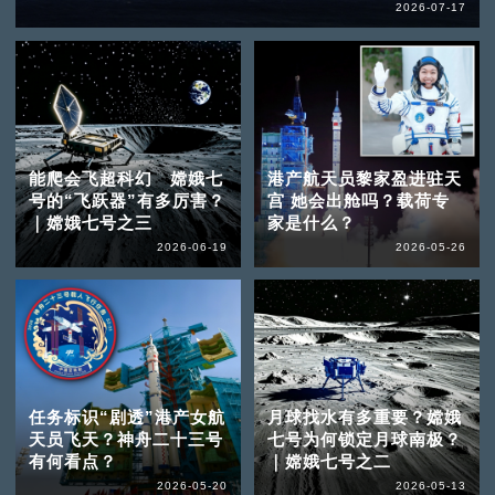
2026-07-17
能爬会飞超科幻 嫦娥七
港产航天员黎家盈进驻天
号的“飞跃器”有多厉害？
宫 她会出舱吗？载荷专
｜嫦娥七号之三
家是什么？
2026-06-19
2026-05-26
任务标识“剧透”港产女航
月球找水有多重要？嫦娥
天员飞天？神舟二十三号
七号为何锁定月球南极？
有何看点？
｜嫦娥七号之二
2026-05-20
2026-05-13