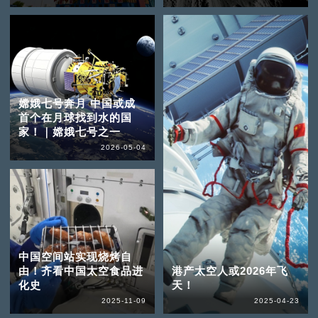
嫦娥七号奔月 中国或成
首个在月球找到水的国
家！｜嫦娥七号之一
2026-05-04
中国空间站实现烧烤自
由！齐看中国太空食品进
港产太空人或2026年飞
化史
天！
2025-11-09
2025-04-23