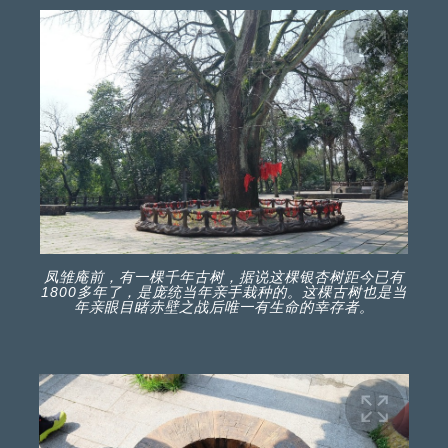
凤雏庵前，有一棵千年古树，据说这棵银杏树距今已有
1800多年了，是庞统当年亲手栽种的。这棵古树也是当
年亲眼目睹赤壁之战后唯一有生命的幸存者。