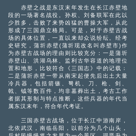
赤壁之战是东汉末年发生在长江赤壁地
段的一场著名战役。孙权、刘备联军在此以
少胜多，击败了来势凶猛的曹操大军，从此
形成了三国鼎立格局。可是，对于赤壁古战
场的具体位置，一直以来却众说纷纭。经考
史研究，蒲圻赤壁(蒲圻现改名叫赤壁市)作
为赤壁古战场的理由则比较充分：一是蒲圻
赤壁山、洪湖乌林、监利古华容道的地理位
置和地形，比较符合《三国志》中的记载﹔
二是蒲圻赤壁一带从南宋起便先后出土大量
冷兵器，包括箭镞、弩机、刀、枪、剑、
戟、钺等数百件，均非墓葬出土，考古工作
者据其形制与特点推断，这些兵器的年代当
属东汉末年，符合年代考证。
三国赤壁古战场，位于长江中游南岸，
北依武汉，南临岳阳，以前分为几个山头，
后村民慢慢将之发展为一个景区，现晋升为