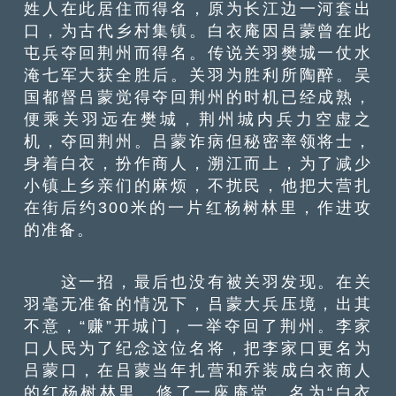
姓人在此居住而得名，原为长江边一河套出
口，为古代乡村集镇。白衣庵因吕蒙曾在此
屯兵夺回荆州而得名。传说关羽樊城一仗水
淹七军大获全胜后。关羽为胜利所陶醉。吴
国都督吕蒙觉得夺回荆州的时机已经成熟，
便乘关羽远在樊城，荆州城内兵力空虚之
机，夺回荆州。吕蒙诈病但秘密率领将士，
身着白衣，扮作商人，溯江而上，为了减少
小镇上乡亲们的麻烦，不扰民，他把大营扎
在街后约300米的一片红杨树林里，作进攻
的准备。
这一招，最后也没有被关羽发现。在关
羽毫无准备的情况下，吕蒙大兵压境，出其
不意，“赚”开城门，一举夺回了荆州。李家
口人民为了纪念这位名将，把李家口更名为
吕蒙口，在吕蒙当年扎营和乔装成白衣商人
的红杨树林里，修了一座庵堂，名为“白衣