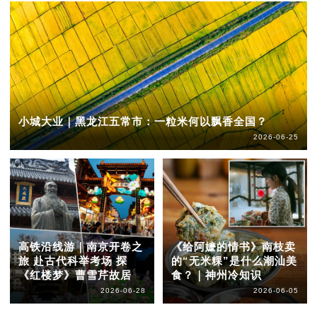
小城大业｜黑龙江五常市：一粒米何以飘香全国？
2026-06-25
高铁沿线游｜南京开卷之
《给阿嬷的情书》南枝卖
旅 赴古代科举考场 探
的“无米粿”是什么潮汕美
《红楼梦》曹雪芹故居
食？｜神州冷知识
2026-06-28
2026-06-05