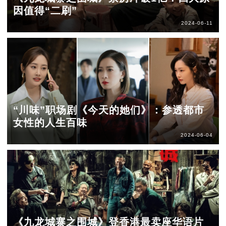
因值得“二刷”
2024-06-11
“川味”职场剧《今天的她们》：参透都市
女性的人生百味
2024-06-04
《九龙城寨之围城》登香港最卖座华语片