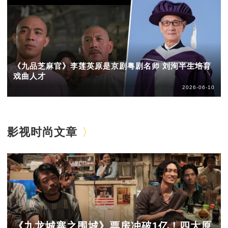
《九品芝麻官》李莲英原是京剧粤剧名师 刘洵半生培育
戏曲人才
2026-06-10
影视时尚文章
《九龙城寨之围城》票房冲破1亿！四大原