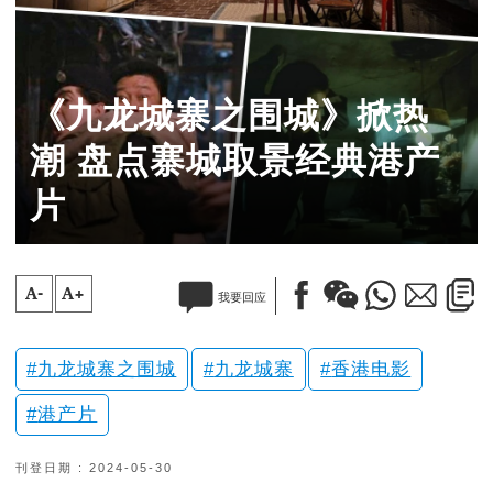
《九龙城寨之围城》掀热
潮 盘点寨城取景经典港产
片
A-
A+
我要回应
九龙城寨之围城
九龙城寨
香港电影
港产片
刊登日期 : 2024-05-30