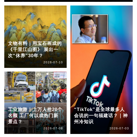
文物有料｜用宝石画成的
《千里江山图》 展出一
次“休养”30年？
2026-07-10
工业旅游｜上万人抢20个
“TikTok”是全球最多人
名额 工厂何以成热门新
会说的一句福建话？｜神
景点？
州冷知识
2026-07-08
2026-07-03