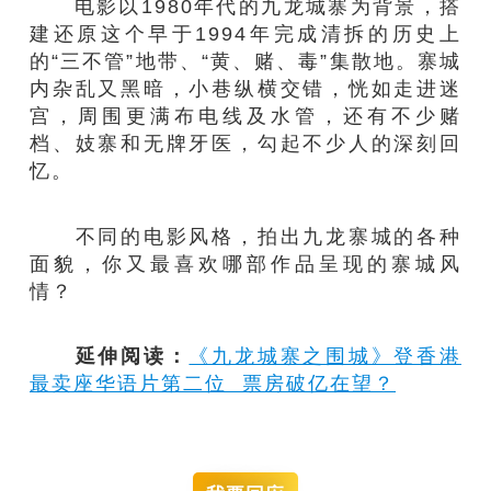
电影以1980年代的九龙城寨为背景，搭
建还原这个早于1994年完成清拆的历史上
的“三不管”地带、“黄、赌、毒”集散地。寨城
内杂乱又黑暗，小巷纵横交错，恍如走进迷
宫，周围更满布电线及水管，还有不少赌
档、妓寨和无牌牙医，勾起不少人的深刻回
忆。
不同的电影风格，拍出九龙寨城的各种
面貌，你又最喜欢哪部作品呈现的寨城风
情？
延伸阅读：
《九龙城寨之围城》登香港
最卖座华语片第二位 票房破亿在望？