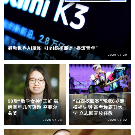
撼动世界AI版图 Kimi杨植麟是“摇滚青年”
2026-07-29
90后“数学女神”王虹 破
“山西挖眼案”郭斌6岁遭
解百年几何谜题 夺菲尔
横祸失明 高考称霸升大
兹奖
学 立志回盲校任教
2026-07-24
2026-07-02