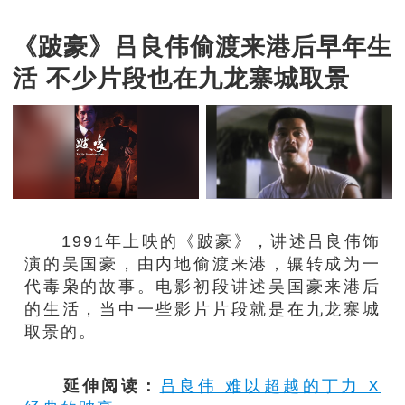
《跛豪》吕良伟偷渡来港后早年生
活 不少片段也在九龙寨城取景
1991年上映的《跛豪》，讲述吕良伟饰
演的吴国豪，由内地偷渡来港，辗转成为一
代毒枭的故事。电影初段讲述吴国豪来港后
的生活，当中一些影片片段就是在九龙寨城
取景的。
延伸阅读：
吕良伟 难以超越的丁力 X