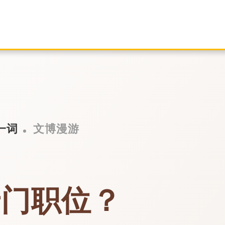
一词
文博漫游
专门职位？