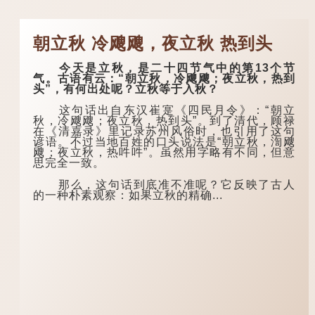
朝立秋 冷飕飕，夜立秋 热到头
今天是立秋，是二十四节气中的第13个节
气。古语有云：“朝立秋，冷飕飕；夜立秋，热到
头”，有何出处呢？立秋等于入秋？
这句话出自东汉崔寔《四民月令》：“朝立
秋，冷飕飕；夜立秋，热到头”。到了清代，顾禄
在《清嘉录》里记录苏州风俗时，也引用了这句
谚语。不过当地百姓的口头说法是“朝立秋，渹飕
飕；夜立秋，热吽吽”。虽然用字略有不同，但意
思完全一致。
那么，这句话到底准不准呢？它反映了古人
的一种朴素观察：如果立秋的精确...