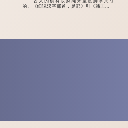
古人的确有以麻绳来量度脚掌尺寸
的。《细说汉字部首，足部》引《韩非...