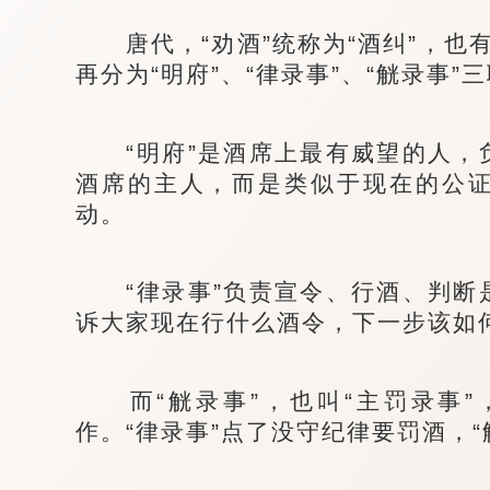
唐代，“劝酒”统称为“酒纠”，也有
再分为“明府”、“律录事”、“觥录事”
“明府”是酒席上最有威望的人，
酒席的主人，而是类似于现在的公
动。
“律录事”负责宣令、行酒、判断
诉大家现在行什么酒令，下一步该如
而“觥录事”，也叫“主罚录事”
作。“律录事”点了没守纪律要罚酒，