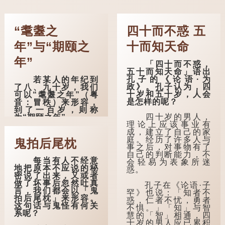
“耄耋之
四十而不惑 五
年”与“期颐之
十而知天命
年”
「四十而不惑，
五十而知天命」语出
孔子的《论语·为
若某人的年纪到
政》。孔子认为，四
了八、九十岁，我们
十岁和五十岁，人会
可以“耄耋之年”（粤
是怎样的呢？
音：冒秩）来形容，
到了一百岁，则称
四十岁的男人，
为“期颐之年”。
理论上应该事业有
成，建立了自己的家
"耄"指两鬓斑白的
庭。经历了许多人与
老人家，亦含有思想
鬼拍后尾枕
事之后，对事物有了
紊乱的意思；"耋"更有
自己的判断能力，不
跌倒的意思，也是用
每当有人不经意
会轻易为表象所迷
来形容老人家的。
地把原本不应说的秘
惑。
密说了出来，又或者
曹操《对酒歌》
做了坏事后忽然吐真
孔子在《论语·子
就曾写道："耄耋皆得
言，我们都会以「鬼
罕》也说：「知者不
以寿终，恩泽广及草
拍后尾枕」来形容。
惑，仁者不忧，勇者
木昆虫。"
这句话与鬼怪有何关
不惧。」「知」与智
系呢？
慧的「智」相通，四
到了一百岁呢？
十岁的男人应已累积