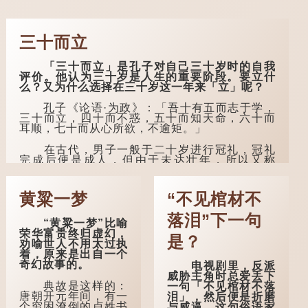
三十而立
「三十而立」是孔子对自己三十岁时的自我
评价。他认为三十岁是人生的重要阶段。要立什
么？又为什么选择在三十岁这一年来「立」呢？
孔子《论语·为政》：「吾十有五而志于学，
三十而立，四十而不惑，五十而知天命，六十而
耳顺，七十而从心所欲，不逾矩。」
在古代，男子一般于二十岁进行冠礼，冠礼
完成后便是成人，但由于未达壮年，所以又称
「弱冠」。 《礼记·曲礼》明确记载：「人生十年
曰幼，学；二十曰弱，冠；三十曰壮，有室。」
这说明三十岁...
黄粱一梦
“不见棺材不
落泪”下一句
“黄粱一梦”比喻
荣华富贵终归虚幻，
是？
劝喻世人不用太过执
着，原来是出自一个
奇幻故事的。
电视剧里，反派
威胁主角时总爱丢下
典故是这样的：
一句「不见棺材不落
唐朝开元年间，有一
泪」，然后便是折磨
个穷困潦倒的卢姓书
与威逼。这句俗语家