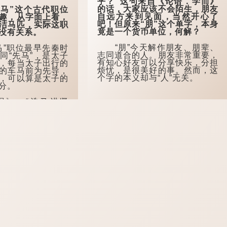
乎？”这句来自《论语．学而》
的话，大家应该不会陌生，朋友
”这个古代职位
自远方来到见面，当然开心了
趣，从字面上看，
吧！但原来“朋”这个单字，本身
洁马匹，实际这职
竟是一个货币单位，何解？
没有关系。
“朋”今天解作朋友、朋辈、
”职位最早先秦时
志同道合的人。朋友非常重要，
同“先马”，是太子
有知心好友可以分享快乐，分担
，每当太子出行的
烦忧，是很美好的事。然而，这
的车马前为先导，
个字的本义却与“人”无关。
，可以算是太子的
分。
》：“洗马进贤
马前清道，固曰洗
个官职只为“从
中职位不算太高，
迎的职位。