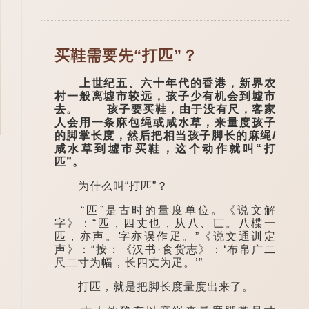
买鞋需要先“打匹”？
上世纪五、六十年代的香港，新界农
村一般离墟市较远，孩子少有机会到墟市
去。 孩子要买鞋，由于没有尺，客家
人会用一条麻包绳或咸水草，来量度孩子
的脚掌长度，然后把相当孩子脚长的麻绳/
咸水草到墟市买鞋，这个动作就叫“打
匹”。
为什么叫“打匹”？
“匹”是古时的量度单位。《说文解
字》：“匹，四丈也，从八、匸。八楪一
匹，亦声。字亦误作疋。”《说文通训定
声》：“按：《汉书·食货志》：‘布帛广二
尺二寸为幅，长四丈为疋。’”
打匹，就是把脚长度量度出来了。