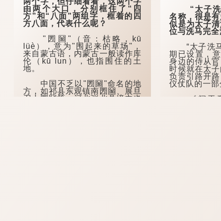
两个字，但仔细看看，这两个字
由两个大口，分别框住了“四
“太子洗马
方”和“八面”两组字，框着的四
名称，很是有
方八面，代表什么呢？
似是为太子清
位与洗马完全
"圐圙"（音：枯略，kū
lüè），意为"围起来的草场"，
“太子洗马
来自蒙古语，内蒙古一般读作库
期已设置，意
伦（kū lun），也指围住的土
身边的侍从官
地。
时候就在太子
负责引路开路
中国不乏以"圐圙"命名的地
仪仗队的一部
方，如祁县东观镇南圐圙、展旦
召大圐圙等；河北张北县境内也
《问玉珉
有一个地方叫"大圐圙"，现多写
冠，出则在
作"大囫囵"。
马。”
在河南安阳的方言中，"圐
唐朝时，这
圙"除了可以作名...
五品”，九品
但却是极受欢
...