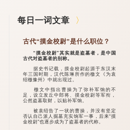
每日一词文章
古代“摸金校尉”是什么职位？
“摸金校尉”其实就是盗墓者，是中国
古代对盗墓者的别称。
据史书记载，摸金校尉起源于东汉末
年三国时期，汉代陈琳所作的檄文《为袁
绍檄豫州》中就出现过。
檄文中指出曹操为了弥补军饷的不
足，设立发丘中郎将、摸金校尉等军衔，
公然盗墓取财，以贴补军饷。
被袁绍告了一状的曹操，并没有坚定
否认自己派人掘墓充实饷军一事，后来“摸
金校尉”也逐步成为了盗墓者的代称。