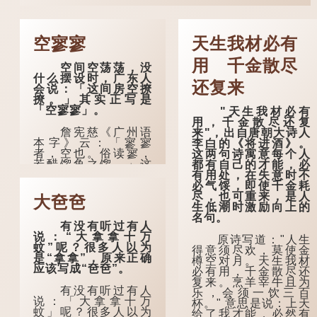
空寥寥
天生我材必有
用 千金散尽
空间空荡荡，没
什么摆设时，广东人
还复来
会说：「这间房空撩
撩。」其实正写是
「空寥寥」。
"天生我材必有
用，千金散尽还复
詹宪慈《广州语
来"，出自唐朝大诗人
本字》云：「寥寥
李白的《将进酒》。
者，空也。俗读寥，
这两句诗寓意每个人
若醋馏鱼之馏。」这
都有自己的才能，必
个字在古代已经出
有用处，在失意时不
现。徐铉与段玉裁的
必气馁，即使千金耗
《说文》注本中，
尽，也可重来，是人
大夿夿
「寥」是「廫」的篆
生低潮时激励向上的
形，解作空渺、空
名句。
有没有听过有人
虚。如《列仙传·安期
说：“大拿拿十万
先生》载琊阜老人故
原诗写道："人生
蚊”呢？很多人以为
事，以「寥寥安期，
得意须尽欢，莫使金
是“拿拿”，原来正确
虚质高清」形容空虚
樽空对月。天生我材
应该写成“夿夿”。
无所事事。
必有用，千金散尽还
复来。烹羊宰牛且为
有没有听过有人
唐代《艺文类
乐，会须一饮三百
说：「大拿拿十万
聚》引晋孙绰《表哀
杯。" 意思是说：上天
蚊」呢？很多人以为
诗》：「寥寥空堂，
给了我才能，必然有