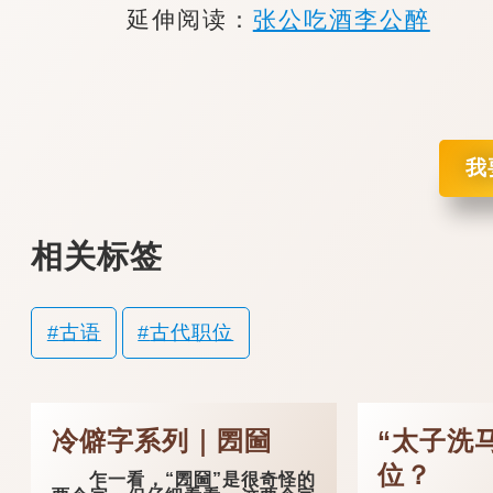
延伸阅读：
张公吃酒李公醉
我
相关标签
古语
古代职位
冷僻字系列｜圐圙
“太子洗
位？
乍一看，“圐圙”是很奇怪的