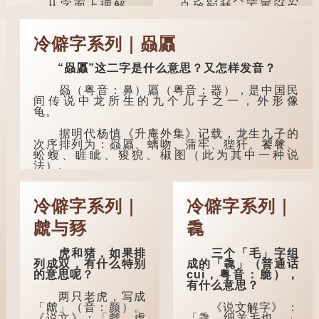
从字面上理解，
足够智慧，不再对自
那么就可以称
「后尾枕」的本字应
己的人生感到困惑、
为"期颐"。 《礼记.曲
为「䪴」（普通话：
忧虑与恐惧。
礼上》："百年曰期
zhěn，与「枕」同
冷僻字系列｜赑屭
颐。"郑玄注："期，犹
音）。 《说文解
到了五十岁，...
要也；颐，养也。不
字》：「䪴，项枕
知衣服食味，孝子要
“赑屭”这二字是什么意思？又怎样发音？
也。」意思是头后部
尽养...
与枕头接触的地方。
赑（粤音：鼻）屭（粤音：器），是中国民
间传说中龙所生的九个儿子之一，外形像
民间流传有一种
龟。
说法，人会将一些不
欲为人所知的记忆藏
据明代杨慎《升庵外集》记载，龙生九子的
于颈后之处。如果忽
次序排列为：赑屭、螭吻、蒲牢、狴犴、饕餮、
然吐真言，就好像被
蚣蝮、睚眦、狻猊、椒图（此为其中一种说
不明东西（如鬼魂）
法）。
在后脑拍了一下，藏
在脑中的秘密便脱口
龙九子外形与能力各有不同，其中，赑屭原
而出。
形像龟，因为能负重，多作为碑座，有“碑下...
冷僻字系列｜
冷僻字系列｜
因此...
虤与豩
毳
虎和猪，如果排
三个「毛」字组
列成双，有什么特别
成的「毳」（普通话
的意思呢？
cuì，粤音：脆），
有什么意思？
两只老虎，写成
「虤」（音：颜）。
《说文解字》 ：
《说文》：「虤，虎
「毳，细羊毛也。」