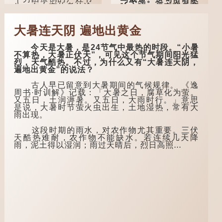
生，在上京赴考的途
喻户晓，但它背后藏
中经过一间旅店休
着怎样的故事呢？
息，碰巧遇到一位道
大暑连天阴 遍地出黄金
士，两人畅谈甚欢。
「不见棺材不落
泪」的原句，有说法
言谈间，卢姓书
是「不见棺材不下
今天是大暑，是24节气中最热的时段。“小暑
生感慨自己虽贵为读
泪」或「不见亲棺不
不算热，大暑正伏天”，可见这个节气期间阳光猛
书人，但一直未能考
下泪」，出自明朝兰
烈，天气酷热。不过，为什么又有“大暑连天阴，
取功名，仍然贫困，
陵笑笑生所著的《金
遍地出黄金”的说法？
感到十分落泊。于
瓶梅词话》第九十八
是，道士拿出一个青
回。原意是指人未亲
古人早已留意到大暑期间的气候规律。 《逸
瓷枕头，让卢姓书生
眼见到亲人棺木，便
周书·时训解》记载：「大暑之日，腐草化为萤。
睡一睡，便能满足他
不会真正感到悲伤；
又五日，土润溽暑。又五日，大雨时行。」意思
希望得到荣华富贵的
后来引申为比喻人执
是说，大暑时节萤火虫出生，土地湿热，常有大
愿望。
迷不悟，不到彻底失
雨出现。
败，便不肯罢休。
这时，...
这段时期的雨水，对农作物尤其重要。三伏
许多人对这上半
天酷热难耐，农作物不能缺水。若连续几天降
句耳熟能详，但它其
雨，泥土得以湿润；雨过天晴后，烈日高照...
实还有下半句——
「不到黄河心不
死」...