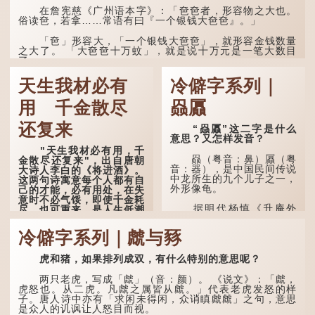
能详，但它其实还有下半句
在詹宪慈《广州语本字》：「夿夿者，形容物之大也。
——「不到黄河心不死」...
俗读夿，若拿……常语有曰『一个银钱大夿夿』。」
「夿」形​​容大，「一个银钱大夿夿」，就形容金钱数量
之大了。 「大夿夿十万蚊」，就是说十万元是一笔大数目
了。...
天生我材必有
冷僻字系列｜
用 千金散尽
赑屭
还复来
“赑屭”这二字是什么
意思？又怎样发音？
"天生我材必有用，千
赑（粤音：鼻）屭（粤
金散尽还复来"，出自唐朝
音：器），是中国民间传说
大诗人李白的《将进酒》。
中龙所生的九个儿子之一，
这两句诗寓意每个人都有自
外形像龟。
己的才能，必有用处，在失
意时不必气馁，即使千金耗
据明代杨慎《升庵外
尽，也可重来，是人生低潮
集》记载，龙生九子的次序
时激励向上的名句。
排列为：赑屭、螭吻、蒲
冷僻字系列｜虤与豩
牢、狴犴、饕餮、蚣蝮、睚
原诗写道："人生得意
眦、狻猊、椒图（此为其中
须尽欢，莫使金樽空对月。
一种说法）。
虎和猪，如果排列成双，有什么特别的意思呢？
天生我材必有用，千金散尽
还复来。烹羊宰牛且为乐，
龙九子外形与能力各有
会须一饮三百杯。" 意思是
两只老虎，写成「虤」（音：颜）。 《说文》：「虤，
不同，其中，赑屭原形像
说：上天给了我才能，必然
虎怒也。从二虎。凡虤之属皆从虤。」代表老虎发怒的样
龟，因为能负重，多作为碑
有用到的地方；即使千金散
子。唐人诗中亦有「求闲未得闲，众诮瞋虤虤」之句，意思
座，有“碑下...
去，也终会重新得到。
是众人的讥讽让人怒目而视。