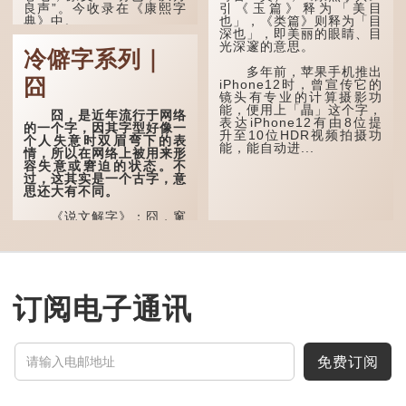
良声”。今收录在《康熙字
引《玉篇》释为「美目
典》中。
也」，《类篇》则释为「目
深也」，即美丽的眼睛、目
光深邃的意思。
这个字，用法颇多。
冷僻字系列｜
多年前，苹果手机推出
“朤朤干坤，舍我其
囧
iPhone12时，曾宣传它的
谁。”干坤是《周易》中的
镜头有专业的计算摄影功
两个卦名，这里指天地、宇
能，便用上「瞐」这个字，
宙等，形容政治清明，天下
囧，是近年流行于网络
表达iPhone12有由8位提
太平！
的一个字，因其字型好像一
升至10位HDR视频拍摄功
个人失意时双眉弯下的表
能，能自动进...
“天空朤朤，任鸟儿高
情，所以在网络上被用来形
飞。”也是指天清气明，鸟
容失意或窘迫的状态。不
儿可高飞。
过，这其实是一个古字，意
思还大有不同。
“朤朤脆脆”就是形容办
事爽快干脆。我...
《说文解字》：囧，窻
牖丽廔闿明。象形。囧，本
义是透光通明的窗户，跟
「囱」一样都是「窗」的象
形字。甲骨文中又用作地
名，古书中的「黍于囧」表
示在囧地种黍。
订阅电子通讯
这个古字十分少用，直
至21世纪，网络上开始流
行表情符号，这个字也被网
民当做表情符号来用。
免费订阅
囧字的「八」像一对委
屈的八字眉模样，「口」像