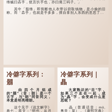
润；雨过天晴后，烈日高
绺贼曰掱手，犹言扒手也，亦曰瘪三码子。」
照...
“荆扬”指荆州（湖北）
和扬州（江苏），泛指长江
其中「翦绺」即剪断他人衣带以窃取钱物，是小偷的旧
中下游地区，“...
称。而「掱手」也就是手多多，擅自拿别人东西的意思了...
冷僻字系列：
冷僻字系列｜
朤
瞐
由四个月组成
大家熟识的“目”字，
的“朤”（音：朗）是一个
如果三个走在一起，成
古字，与“朗”同音同义，
为“瞐”字，会变成什么意
本意是明亮晴朗。
思呢？
这个见于《说文解字》
瞐（普通话音：mò,
卷七，原文：“明也，从月
粤音：莫），《康熙字典》