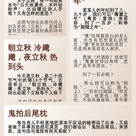
年”
关于立秋，有一句经典
名句“云天收夏色，木叶动
秋声”，出自哪位诗人手
若某人的年纪到了八、
笔？又有怎样的意思？
九十岁，我们可以“耄耋之
年”（粤音：冒秩）来形
这两句诗出自唐代诗人
容，到了一百岁，则称
刘言史的《立秋》，是描写
为“期颐之年”。
夏秋交替之际最经典的诗句
之一。
"耄"指两鬓斑白的老人
家，亦含有思想紊乱的意
《立秋》全诗如下：
思；"耋"更有跌倒的意思，
朝立秋 冷飕
也是用来形容老人家的。
兹晨戒流火，商飙早已
飕，夜立秋 热
惊。 云天收夏色，木
曹操《对酒歌》就曾写
叶动秋声。
道："耄耋皆得以寿终，恩
到头
泽广及草木昆虫。"
诗的前两句写的是：这
一天早安，天上的“流
到了一百岁呢？
今天是立秋，是二十四
火”（指大火星，象征暑
节气中的第13个节气。古
气）开始消退，凉爽的秋风
那么就可以称为"期
语有云：“朝立秋，冷飕
（商飙，即西风）已经悄然
颐"。 《礼记.曲礼
飕；夜立秋，热到头”，有
吹起。后两句，便是全诗的
上》："百年曰期颐。"郑玄
何出处呢？立秋等于入秋？
灵魂...
注："期，犹要也；颐，养
也。不知衣服食味，孝子要
这句话出自东汉崔寔
尽养...
《四民月令》：“朝立秋，
冷飕飕；夜立秋，热到
鬼拍后尾枕
头”。到了清代，顾禄在
《清嘉录》里记录苏州风俗
每当有人不经意地把原本不应说的秘密说了出来，又或
时，也引用了这句谚语。不
者做了坏事后忽然吐真言，我们都会以「鬼拍后尾枕」来形
过当地百姓的口头说法
容。这句话与鬼怪有何关系呢？
是“朝立秋，渹飕飕；夜立
秋，热吽吽”。虽然用字略