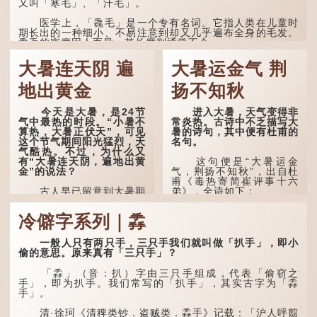
又叫「寒毛」、「汗毛」。
医学上，「毳毛」是一个专有名词。它指人类在儿童时
期长出的一种细小、不易注意到却又几乎遍布全身的毛发。
毳毛的密度因人而异，其长度则通常不会...
大暑连天阴 遍
大暑运金气 荆
地出黄金
扬不知秋
今天是大暑，是24节
进入大暑，天气变得非
气中最热的时段。“小暑不
常炎热。古诗中不乏描写大
算热，大暑正伏天”，可见
暑的诗句，其中便有杜甫的
这个节气期间阳光猛烈，天
名句。
气酷热。不过，为什么又
有“大暑连天阴，遍地出黄
这句便是“大暑运金
金”的说法？
气，荆扬不知秋”，出自杜
甫《毒热寄简崔评事十六
古人早已留意到大暑期
弟》，全诗如下：
间的气候规律。 《逸周书·
时训解》记载：「大暑之
大暑运金气，荆扬不知
冷僻字系列｜掱
日，腐草化为萤。又五日，
秋。
土润溽暑。又五日，大雨时
行。」意思是说，大暑时节
林下有塌翼，水中无行
一般人只有两只手，三只手我们就叫做「扒手」，即小
萤火虫出生，土地湿热，常
舟。
偷的意思。原来真有「三只手」？
有大雨出现。
五行当中“金”对应秋
「掱」（音：扒）字由三只手组成，代表「偷窃之
这段时期的雨水，对农
季，代表凉爽肃杀之
手」，即为扒手。我们常写的「扒手」，其实古字为「掱
作物尤其重要。三伏天酷热
气。“运”是“运行”，描写大
手」。
难耐，农作物不能缺水。若
暑的酷热阻碍了金气的流
连续几天降雨，泥土得以湿
转。
清·徐珂《清稗类钞．盗贼类．掱手》记载：「沪人呼翦