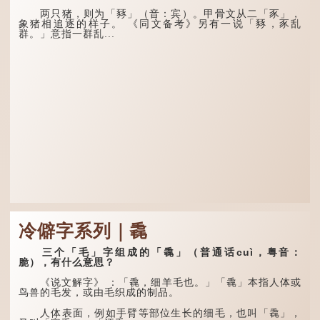
李白作此诗时，大约是
两只猪，则为「豩」（音：宾）。甲骨文从二「豕」，
天宝十一年。当时他已被唐
象猪相追逐的样子。 《同文备考》另有一说「豩，豕乱
玄宗赐金放还约八年，这期
群。」意指一群乱...
间经常与朋友游山玩水，部
分诗作显露出怀...
冷僻字系列｜毳
三个「毛」字组成的「毳」（普通话cuì，粤音：
脆），有什么意思？
《说文解字》 ：「毳，细羊毛也。」「毳」本指人体或
鸟兽的毛发，或由毛织成的制品。
人体表面，例如手臂等部位生长的细毛，也叫「毳」，