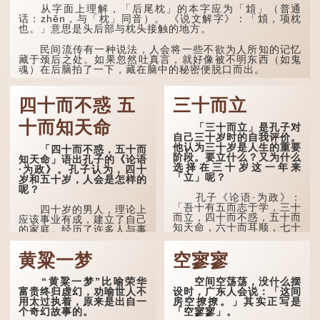
有不同，但意思完全一致。
从字面上理解，「后尾枕」的本字应为「䪴」（普通
话：zhěn，与「枕」同音）。 《说文解字》：「䪴，项枕
也。」意思是头后部与枕头接触的地方。
那么，这句话到底准不
准呢？它反映了古人的一种
朴素观察：如果立秋的精
民间流传有一种说法，人会将一些不欲为人所知的记忆
确...
藏于颈后之处。如果忽然吐真言，就好像被不明东西（如鬼
魂）在后脑拍了一下，藏在脑中的秘密便脱口而出。
因此...
四十而不惑 五
三十而立
十而知天命
「三十而立」是孔子对
自己三十岁时的自我评价。
他认为三十岁是人生的重要
「四十而不惑，五十而
阶段。要立什么？又为什么
知天命」语出孔子的《论语
选择在三十岁这一年来
·为政》。孔子认为，四十
「立」呢？
岁和五十岁，人会是怎样的
呢？
孔子《论语·为政》：
「吾十有五而志于学，三十
四十岁的男人，理论上
而立，四十而不惑，五十而
应该事业有成，建立了自己
知天命，六十而耳顺，七十
的家庭。经历了许多人与事
而从心所欲，不逾矩。」
之后，对事物有了自己的判
断能力，不会轻易为表象所
黄粱一梦
空寥寥
在古代，男子一般于二
迷惑。
十岁进行冠礼，冠礼完成后
便是成人，但由于未达壮
孔子在《论语·子罕》
“黄粱一梦”比喻荣华
空间空荡荡，没什么摆
年，所以又称「弱冠」。
也说：「知者不惑，仁者不
富贵终归虚幻，劝喻世人不
设时，广东人会说：「这间
《礼记·曲礼》明确记载：
忧，勇者不惧。」「知」与
用太过执着，原来是出自一
房空撩撩。」其实正写是
「人生十年曰幼，学；二十
智慧的「智」相通，四十岁
个奇幻故事的。
「空寥寥」。
曰弱，冠；三十曰壮，有
的男人应已累积足够智慧，