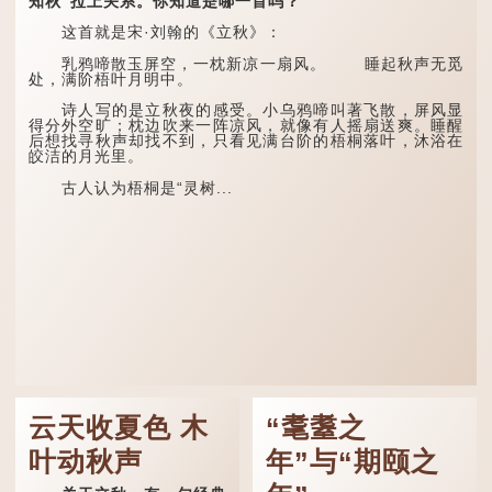
知秋”拉上关系。你知道是哪一首吗？
这首就是宋·刘翰的《立秋》：
乳鸦啼散玉屏空，一枕新凉一扇风。 睡起秋声无觅
处，满阶梧叶月明中。
诗人写的是立秋夜的感受。小乌鸦啼叫著飞散，屏风显
得分外空旷；枕边吹来一阵凉风，就像有人摇扇送爽。睡醒
后想找寻秋声却找不到，只看见满台阶的梧桐落叶，沐浴在
皎洁的月光里。
古人认为梧桐是“灵树...
云天收夏色 木
“耄耋之
叶动秋声
年”与“期颐之