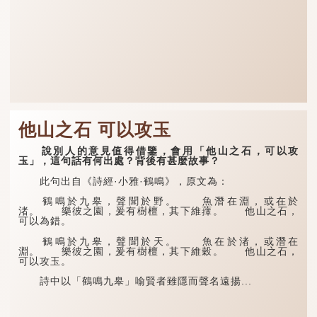
他山之石 可以攻玉
說別人的意見值得借鑒，會用「他山之石，可以攻
玉」，這句話有何出處？背後有甚麼故事？
此句出自《詩經·小雅·鶴鳴》，原文為：
鶴鳴於九皋，聲聞於野。 魚潛在淵，或在於
渚。 樂彼之園，爰有樹檀，其下維蘀。 他山之石，
可以為錯。
鶴鳴於九皋，聲聞於天。 魚在於渚，或潛在
淵。 樂彼之園，爰有樹檀，其下維穀。 他山之石，
可以攻玉。
詩中以「鶴鳴九皋」喻賢者雖隱而聲名遠揚...