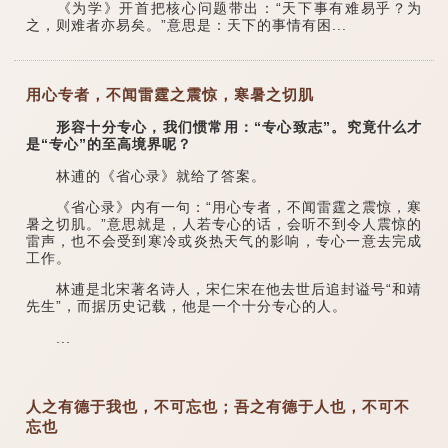
《为学》开首把核心问题带出：“天下事有难易乎？为
之，则难者亦易矣。”意思是：天下的事情有困...
用心专者，不闻雷霆之震惊，寒暑之切肌
形容十分专心，我们惯常用：“专心致志”。究竟什么才
是“专心”的至高境界呢？
林逋的《省心录》就给了答案。
《省心录》内有一句：“用心专者，不闻雷霆之震惊，寒
暑之切肌。”意思就是，人若专心的话，会听不到令人震惊的
雷声，也不会受到寒冷或炎热天气的影响，专心一意去完成
工作。
林逋是北宋著名诗人，宋仁宋在他去世后追封谥号“和靖
先生”，而据历史记载，他是一个十分专心的人。
...
人之有德于我也，不可忘也；吾之有德于人也，不可不
忘也