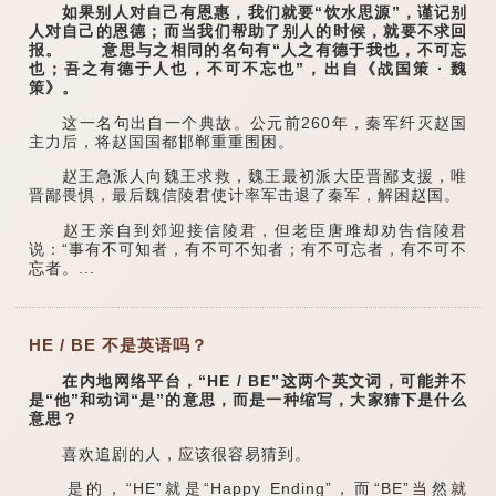
如果别人对自己有恩惠，我们就要“饮水思源”，谨记别
人对自己的恩德；而当我们帮助了别人的时候，就要不求回
报。 意思与之相同的名句有“人之有德于我也，不可忘
也；吾之有德于人也，不可不忘也”，出自《战国策 · 魏
策》。
这一名句出自一个典故。公元前260年，秦军纤灭赵国
主力后，将赵国国都邯郸重重围困。
赵王急派人向魏王求救，魏王最初派大臣晋鄙支援，唯
晋鄙畏惧，最后魏信陵君使计率军击退了秦军，解困赵国。
赵王亲自到郊迎接信陵君，但老臣唐雎却劝告信陵君
说：“事有不可知者，有不可不知者；有不可忘者，有不可不
忘者。...
HE / BE 不是英语吗？
在内地网络平台，“HE / BE”这两个英文词，可能并不
是“他”和动词“是”的意思，而是一种缩写，大家猜下是什么
意思？
喜欢追剧的人，应该很容易猜到。
是的，“HE”就是“Happy Ending”，而“BE”当然就