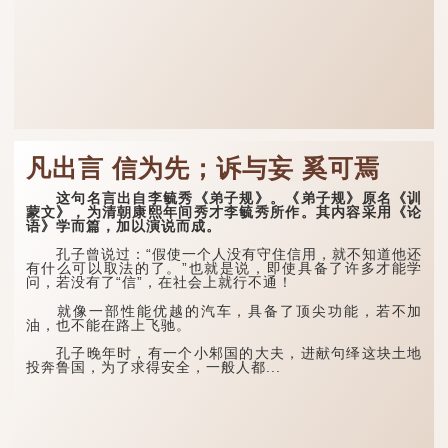
凡出言 信为先；诉与妄 奚可焉
这句名言出自李毓秀《弟子规》。《弟子规》原名《训
蒙文》，为清朝康熙年间秀才李毓秀所作。其内容采用《论
语》学而篇，加以演说而成。
孔子曾说过：“假使一个人没有守住信用，就不知道他还
有什么可以取法的了。”也就是说，即使具备了许多才能学
问，若没有了“信”，在社会上就行不通！
就像一部性能优越的汽车，具备了顶尖功能，若不加
油，也不能在路上飞驰。
孔子晚年时，有一个小邾国的大夫，进献句绎这块土地
投奔鲁国，为了求得安全，一般人都...