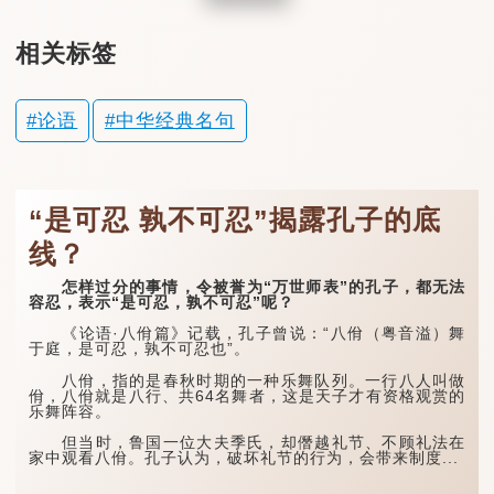
相关标签
论语
中华经典名句
“是可忍 孰不可忍”揭露孔子的底
线？
怎样过分的事情，令被誉为“万世师表”的孔子，都无法
容忍，表示“是可忍，孰不可忍”呢？
《论语·八佾篇》记载，孔子曾说：“八佾（粤音溢）舞
于庭，是可忍，孰不可忍也”。
八佾，指的是春秋时期的一种乐舞队列。一行八人叫做
佾，八佾就是八行、共64名舞者，这是天子才有资格观赏的
乐舞阵容。
但当时，鲁国一位大夫季氏，却僭越礼节、不顾礼法在
家中观看八佾。孔子认为，破坏礼节的行为，会带来制度...