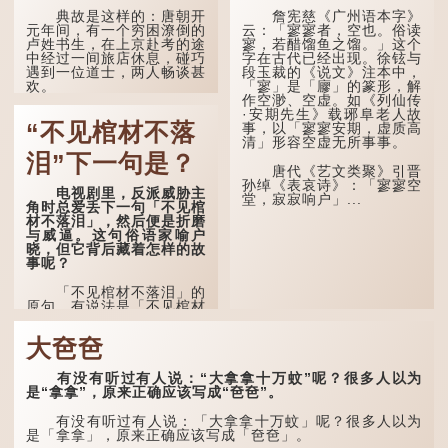
室。」这说明三十岁...
不再对自己的人生感到困
典故是这样的：唐朝开
詹宪慈《广州语本字》
惑、忧虑与恐惧。
元年间，有一个穷困潦倒的
云：「寥寥者，空也。俗读
卢姓书生，在上京赴考的途
寥，若醋馏鱼之馏。」这个
到了五十岁，...
中经过一间旅店休息，碰巧
字在古代已经出现。徐铉与
遇到一位道士，两人畅谈甚
段玉裁的《说文》注本中，
欢。
「寥」是「廫」的篆形，解
作空渺、空虚。如《列仙传
·安期先生》载琊阜老人故
言谈间，卢姓书生感慨
“不见棺材不落
事，以「寥寥安期，虚质高
自己虽贵为读书人，但一直
清」形容空虚无所事事。
未能考取功名，仍然贫困，
感到十分落泊。于是，道士
泪”下一句是？
拿出一个青瓷枕头，让卢姓
唐代《艺文类聚》引晋
书生睡一睡，便能满足他希
孙绰《表哀诗》：「寥寥空
电视剧里，反派威胁主
望得到荣华富贵的愿望。
堂，寂寂响户」...
角时总爱丢下一句「不见棺
材不落泪」，然后便是折磨
这时，...
与威逼。这句俗语家喻户
晓，但它背后藏着怎样的故
事呢？
「不见棺材不落泪」的
原句，有说法是「不见棺材
不下泪」或「不见亲棺不下
泪」，出自明朝兰陵笑笑生
大夿夿
所著的《金瓶梅词话》第九
十八回。原意是指人未亲眼
见到亲人棺木，便不会真正
有没有听过有人说：“大拿拿十万蚊”呢？很多人以为
感到悲伤；后来引申为比喻
是“拿拿”，原来正确应该写成“夿夿”。
人执迷不悟，不到彻底失
败，便不肯罢休。
有没有听过有人说：「大拿拿十万蚊」呢？很多人以为
是「拿拿」，原来正确应该写成「夿夿」。
许多人对这上半句耳熟