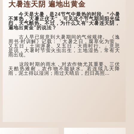
大暑连天阴 遍地出黄金
士，两人畅谈甚欢。
「不见棺材不落
泪」的原句，有说法
言谈间，卢姓书
是「不见棺材不下
今天是大暑，是24节气中最热的时段。“小暑
生感慨自己虽贵为读
泪」或「不见亲棺不
不算热，大暑正伏天”，可见这个节气期间阳光猛
书人，但一直未能考
下泪」，出自明朝兰
烈，天气酷热。不过，为什么又有“大暑连天阴，
取功名，仍然贫困，
陵笑笑生所著的《金
遍地出黄金”的说法？
感到十分落泊。于
瓶梅词话》第九十八
是，道士拿出一个青
回。原意是指人未亲
古人早已留意到大暑期间的气候规律。 《逸
瓷枕头，让卢姓书生
眼见到亲人棺木，便
周书·时训解》记载：「大暑之日，腐草化为萤。
睡一睡，便能满足他
不会真正感到悲伤；
又五日，土润溽暑。又五日，大雨时行。」意思
希望得到荣华富贵的
后来引申为比喻人执
是说，大暑时节萤火虫出生，土地湿热，常有大
愿望。
迷不悟，不到彻底失
雨出现。
败，便不肯罢休。
这时，...
这段时期的雨水，对农作物尤其重要。三伏
许多人对这上半
天酷热难耐，农作物不能缺水。若连续几天降
句耳熟能详，但它其
雨，泥土得以湿润；雨过天晴后，烈日高照...
实还有下半句——
「不到黄河心不
死」...