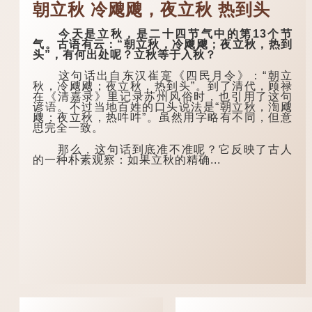
朝立秋 冷飕飕，夜立秋 热到头
今天是立秋，是二十四节气中的第13个节
气。古语有云：“朝立秋，冷飕飕；夜立秋，热到
头”，有何出处呢？立秋等于入秋？
这句话出自东汉崔寔《四民月令》：“朝立
秋，冷飕飕；夜立秋，热到头”。到了清代，顾禄
在《清嘉录》里记录苏州风俗时，也引用了这句
谚语。不过当地百姓的口头说法是“朝立秋，渹飕
飕；夜立秋，热吽吽”。虽然用字略有不同，但意
思完全一致。
那么，这句话到底准不准呢？它反映了古人
的一种朴素观察：如果立秋的精确...