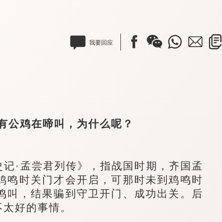
我要回应
公鸡在啼叫，为什么呢？
记·孟尝君列传》，指战国时期，齐国孟
鸡鸣时关门才会开启，可那时未到鸡鸣时
鸣叫，结果骗到守卫开门、成功出关。后
不太好的事情。