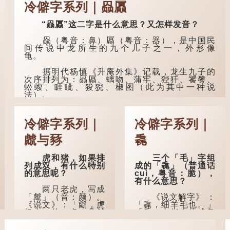
zhěn，与「枕」同
冷僻字系列｜赑屭
颐。"郑玄注："期，犹
音）。 《说文解
到了五十岁，...
要也；颐，养也。不
字》：「䪴，项枕
知衣服食味，孝子要
“赑屭”这二字是什么意思？又怎样发音？
也。」意思是头后部
尽养...
与枕头接触的地方。
赑（粤音：鼻）屭（粤音：器），是中国民
间传说中龙所生的九个儿子之一，外形像
民间流传有一种
龟。
说法，人会将一些不
欲为人所知的记忆藏
据明代杨慎《升庵外集》记载，龙生九子的
于颈后之处。如果忽
次序排列为：赑屭、螭吻、蒲牢、狴犴、饕餮、
然吐真言，就好像被
蚣蝮、睚眦、狻猊、椒图（此为其中一种说
不明东西（如鬼魂）
法）。
在后脑拍了一下，藏
在脑中的秘密便脱口
龙九子外形与能力各有不同，其中，赑屭原
而出。
形像龟，因为能负重，多作为碑座，有“碑下...
冷僻字系列｜
冷僻字系列｜
因此...
虤与豩
毳
虎和猪，如果排
三个「毛」字组
列成双，有什么特别
成的「毳」（普通话
的意思呢？
cuì，粤音：脆），
有什么意思？
两只老虎，写成
「虤」（音：颜）。
《说文解字》 ：
《说文》：「虤，虎
「毳，细羊毛也。」
怒也。从二虎。凡虤
「毳」本指人体或鸟
之属皆从虤。」代表
兽的毛发，或由毛织
老虎发怒的样子。唐
成的制品。