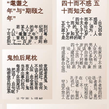
“耄耋之
四十而不惑 五
年”与“期颐之
十而知天命
年”
「四十而不惑，
五十而知天命」语出
孔子的《论语·为
若某人的年纪到
政》。孔子认为，四
了八、九十岁，我们
十岁和五十岁，人会
可以“耄耋之年”（粤
是怎样的呢？
音：冒秩）来形容，
到了一百岁，则称
四十岁的男人，
为“期颐之年”。
理论上应该事业有
成，建立了自己的家
"耄"指两鬓斑白的
庭。经历了许多人与
老人家，亦含有思想
鬼拍后尾枕
事之后，对事物有了
紊乱的意思；"耋"更有
自己的判断能力，不
跌倒的意思，也是用
每当有人不经意
会轻易为表象所迷
来形容老人家的。
地把原本不应说的秘
惑。
密说了出来，又或者
曹操《对酒歌》
做了坏事后忽然吐真
孔子在《论语·子
就曾写道："耄耋皆得
言，我们都会以「鬼
罕》也说：「知者不
以寿终，恩泽广及草
拍后尾枕」来形容。
惑，仁者不忧，勇者
木昆虫。"
这句话与鬼怪有何关
不惧。」「知」与智
系呢？
慧的「智」相通，四
到了一百岁呢？
十岁的男人应已累积
从字面上理解，
足够智慧，不再对自
那么就可以称
「后尾枕」的本字应
己的人生感到困惑、
为"期颐"。 《礼记.曲
为「䪴」（普通话：
忧虑与恐惧。
礼上》："百年曰期