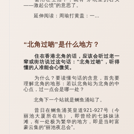
——激起公愤”的意思了。
延伸阅读：周瑜打黄盖：一...
“北角过啲”是什么地方？
住在香港北角的话，应该会听过老一
辈或街坊说过这句话：“北角过啲”，听得
懂的人准能会心微笑。
为什么？要读懂句话的含意，首先要
理解北角的地形：若以北角站为北角的中
心点，过一点会是哪一处？
北角下一个站就是鲗鱼涌站了。
昔日在鲗鱼涌英皇道921-927号（今
丽池大厦所在地），即曾经的七姊妹泳
滩，有一处极为繁华的地方，即是当时富
豪云集的“丽池夜总会”。