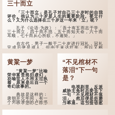
三十而立
「三十而立」是孔子对自己三十岁时的自我
评价。他认为三十岁是人生的重要阶段。要立什
么？又为什么选择在三十岁这一年来「立」呢？
孔子《论语·为政》：「吾十有五而志于学，
三十而立，四十而不惑，五十而知天命，六十而
耳顺，七十而从心所欲，不逾矩。」
在古代，男子一般于二十岁进行冠礼，冠礼
完成后便是成人，但由于未达壮年，所以又称
「弱冠」。 《礼记·曲礼》明确记载：「人生十年
曰幼，学；二十曰弱，冠；三十曰壮，有室。」
这说明三十岁...
黄粱一梦
“不见棺材不
落泪”下一句
“黄粱一梦”比喻
荣华富贵终归虚幻，
是？
劝喻世人不用太过执
着，原来是出自一个
奇幻故事的。
电视剧里，反派
威胁主角时总爱丢下
典故是这样的：
一句「不见棺材不落
唐朝开元年间，有一
泪」，然后便是折磨
个穷困潦倒的卢姓书
与威逼。这句俗语家
生，在上京赴考的途
喻户晓，但它背后藏
中经过一间旅店休
着怎样的故事呢？
息，碰巧遇到一位道