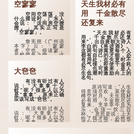
空寥寥
天生我材必有
用 千金散尽
空间空荡荡，没
什么摆设时，广东人
还复来
会说：「这间房空撩
撩。」其实正写是
「空寥寥」。
"天生我材必有
用，千金散尽还复
詹宪慈《广州语
来"，出自唐朝大诗人
本字》云：「寥寥
李白的《将进酒》。
者，空也。俗读寥，
这两句诗寓意每个人
若醋馏鱼之馏。」这
都有自己的才能，必
个字在古代已经出
有用处，在失意时不
现。徐铉与段玉裁的
必气馁，即使千金耗
《说文》注本中，
尽，也可重来，是人
大夿夿
「寥」是「廫」的篆
生低潮时激励向上的
形，解作空渺、空
名句。
有没有听过有人
虚。如《列仙传·安期
说：“大拿拿十万
先生》载琊阜老人故
原诗写道："人生
蚊”呢？很多人以为
事，以「寥寥安期，
得意须尽欢，莫使金
是“拿拿”，原来正确
虚质高清」形容空虚
樽空对月。天生我材
应该写成“夿夿”。
无所事事。
必有用，千金散尽还
复来。烹羊宰牛且为
有没有听过有人
唐代《艺文类
乐，会须一饮三百
说：「大拿拿十万
聚》引晋孙绰《表哀
杯。" 意思是说：上天
蚊」呢？很多人以为
诗》：「寥寥空堂，
给了我才能，必然有
是「拿拿」，原来正
寂寂响户」...
用到的地方；即使千
确应该写成「夿
金散去，也终会重新
夿」。
得到。