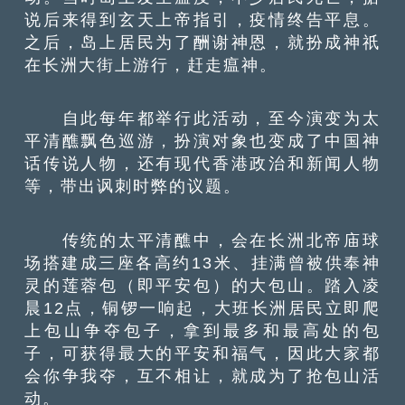
说后来得到玄天上帝指引，疫情终告平息。
之后，岛上居民为了酬谢神恩，就扮成神祇
在长洲大街上游行，赶走瘟神。
自此每年都举行此活动，至今演变为太
平清醮飘色巡游，扮演对象也变成了中国神
话传说人物，还有现代香港政治和新闻人物
等，带出讽刺时弊的议题。
传统的太平清醮中，会在长洲北帝庙球
场搭建成三座各高约13米、挂满曾被供奉神
灵的莲蓉包（即平安包）的大包山。踏入凌
晨12点，铜锣一响起，大班长洲居民立即爬
上包山争夺包子，拿到最多和最高处的包
子，可获得最大的平安和福气，因此大家都
会你争我夺，互不相让，就成为了抢包山活
动。