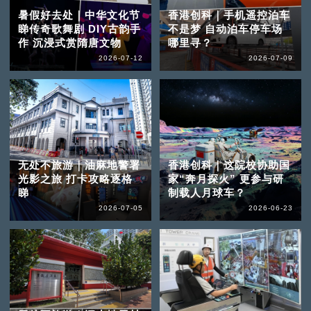
暑假好去处｜中华文化节
香港创科｜手机遥控泊车
睇传奇歌舞剧 DIY古韵手
不是梦 自动泊车停车场
作 沉浸式赏隋唐文物
哪里寻？
2026-07-12
2026-07-09
无处不旅游｜油麻地警署
香港创科｜这院校协助国
光影之旅 打卡攻略逐格
家“奔月探火” 更参与研
睇
制载人月球车？
2026-07-05
2026-06-23