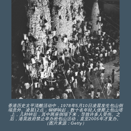
香港历史太平清醮活动中，1978年5月10日凌晨发生包山倒
塌意外。凌晨12点，铜锣响起，数十名年轻人便爬上包山塔
上，几秒钟后，其中两座倒塌下来，导致许多人受伤。之
后，港英政府禁止举办抢包山活动，直至2005年才复办。
（图片来源：Getty）