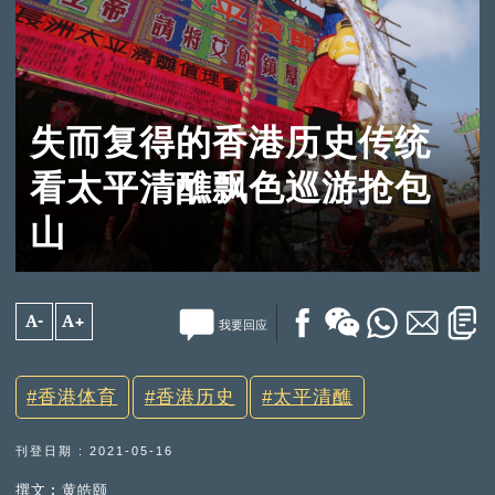
失而复得的香港历史传统
看太平清醮飘色巡游抢包
山
A-
A+
我要回应
香港体育
香港历史
太平清醮
刊登日期 : 2021-05-16
撰文︰黄皓颐