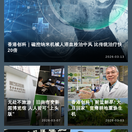
香港创科｜磁控纳米机械人溶血栓治中风 比传统治疗快
20倍
2026-03-13
无处不旅游｜旧街市变新
香港创科｜耐盐耐旱“大
闻博览馆 人人皆可“上头
豆回家” 贫瘠耕地重焕生
版”
机
2026-03-07
2026-03-03