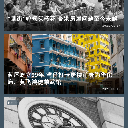
“瞓街”轮候买楼花 香港房屋问题至今未解
2021-05-17
蓝屋屹立99年 湾仔打卡唐楼前身为华佗
庙、黄飞鸿徒弟武馆
2021-05-15
2:23