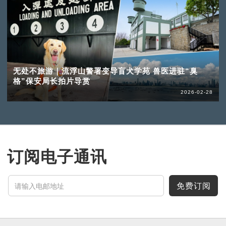
无处不旅游｜流浮山警署变导盲犬学苑 兽医进驻“臭
格”保安局长拍片导赏
2026-02-28
订阅电子通讯
免费订阅