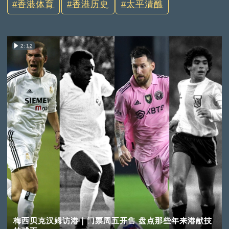
香港体育
香港历史
太平清醮
2:12
梅西贝克汉姆访港｜门票周五开售 盘点那些年来港献技