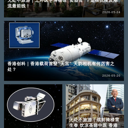
无处不旅游｜上环医学博物馆“卖器官”？走在抗疫及潮
流最前线！
2026-05-24
香港创科｜香港载荷首登“天宫” 天韵相机有何厉害之
处？
2026-05-20
无处不旅游｜战前骑楼雷
生春 饮凉茶睇中医 香港