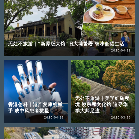
无处不旅游｜“新界版大馆”旧大埔警署 细味低碳生活
2026-04-18
无处不旅游｜美孚红砖秘
香港创科｜港产复康机械
境 饶宗颐文化馆 追寻华
手 成中风患者救星
学大师足迹
2026-04-17
2026-03-29