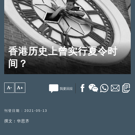
香港历史上曾实行夏令时
间？
A-
A+
我要回应
刊登日期 : 2021-05-13
撰文︰华思齐