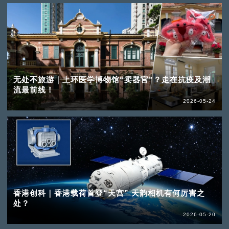
无处不旅游｜上环医学博物馆“卖器官”？走在抗疫及潮
流最前线！
2026-05-24
香港创科｜香港载荷首登“天宫” 天韵相机有何厉害之
处？
2026-05-20