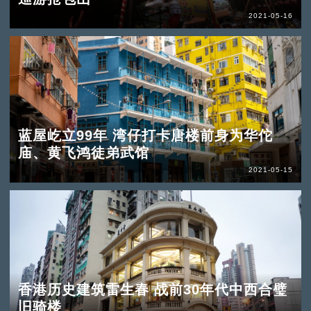
2021-05-16
蓝屋屹立99年 湾仔打卡唐楼前身为华佗
庙、黄飞鸿徒弟武馆
2021-05-15
香港历史建筑雷生春 战前30年代中西合璧
旧骑楼