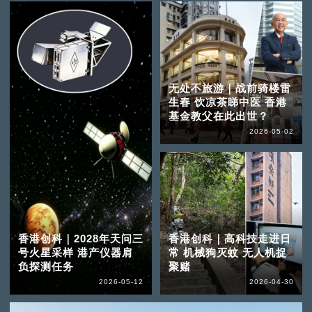
无处不旅游｜战前骑楼雷
生春 饮凉茶睇中医 香港
基金教父在此出世？
2026-05-02
香港创科｜2028年天问三
香港创科｜高科技走进日
号火星采样 港产仪器肩
常 机械狗灭蚊 无人机捉
负探测任务
聚赌
2026-05-12
2026-04-30