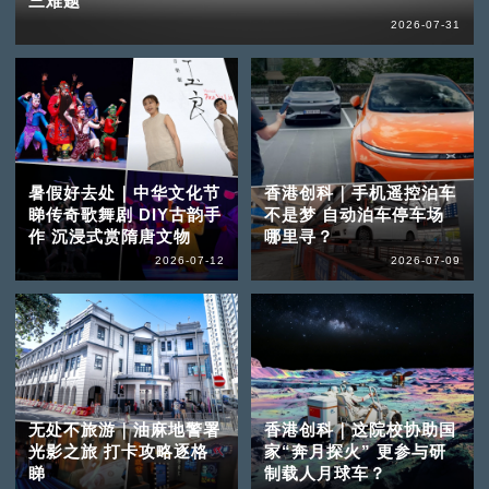
三难题
2026-07-31
暑假好去处｜中华文化节
香港创科｜手机遥控泊车
睇传奇歌舞剧 DIY古韵手
不是梦 自动泊车停车场
作 沉浸式赏隋唐文物
哪里寻？
2026-07-12
2026-07-09
无处不旅游｜油麻地警署
香港创科｜这院校协助国
光影之旅 打卡攻略逐格
家“奔月探火” 更参与研
睇
制载人月球车？