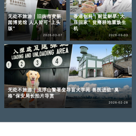
无处不旅游｜旧街市变新
香港创科｜耐盐耐旱“大
闻博览馆 人人皆可“上头
豆回家” 贫瘠耕地重焕生
版”
机
2026-03-07
2026-03-03
无处不旅游｜流浮山警署变导盲犬学苑 兽医进驻“臭
格”保安局长拍片导赏
2026-02-28