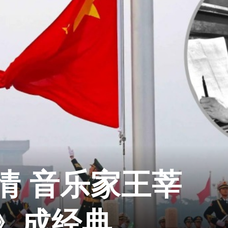
情 音乐家王莘
》成经典