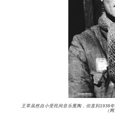
王莘虽然自小受民间音乐熏陶，但直到1938
（网