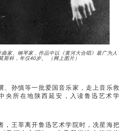
作曲家、钢琴家，作品中以《黄河大合唱》最广为人
莫斯科，年仅40岁。 （网上图片）
、孙慎等一批爱国音乐家，走上音乐救
共中央所在地陕西延安，入读鲁迅艺术学
。
，王莘离开鲁迅艺术学院时，冼星海把