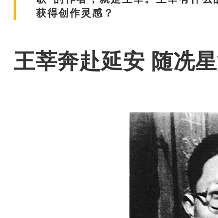
获得创作灵感？
王莘奔赴延安 随冼