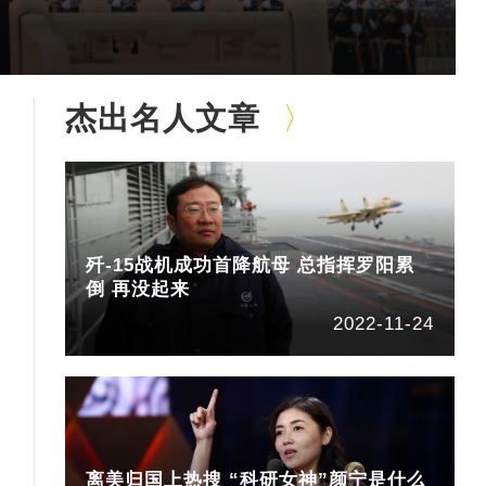
杰出名人文章
歼-15战机成功首降航母 总指挥罗阳累
倒 再没起来
2022-11-24
离美归国上热搜 “科研女神”颜宁是什么