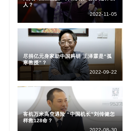
人？
2022-11-05
尽捐亿元身家助中国科研 王泽霖是“孤
寒教授”？
2022-09-22
客机万米高空遇险 “中国机长”刘传健怎
样救128命？
2022-08-30