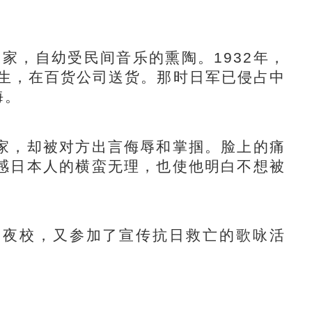
家，自幼受民间音乐的熏陶。1932年，
谋生，在百货公司送货。那时日军已侵占中
海。
，却被对方出言侮辱和掌掴。脸上的痛
感日本人的横蛮无理，也使他明白不想被
夜校，又参加了宣传抗日救亡的歌咏活