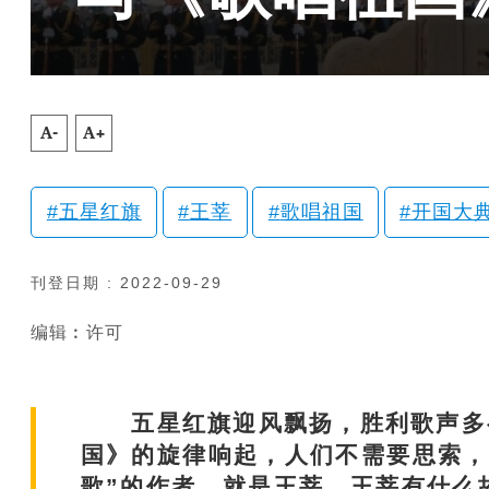
A-
A+
五星红旗
王莘
歌唱祖国
开国大
刊登日期 : 2022-09-29
编辑︰许可
五星红旗迎风飘扬，胜利歌声多么响
国》的旋律响起，人们不需要思索，
歌”的作者，就是王莘。王莘有什么