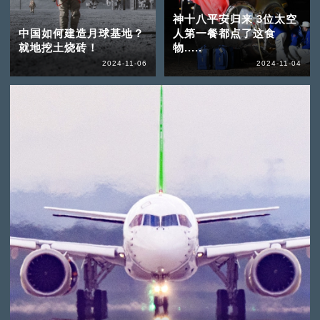
神十八平安归来 3位太空
中国如何建造月球基地？
人第一餐都点了这食
就地挖土烧砖！
物.....
2024-11-06
2024-11-04