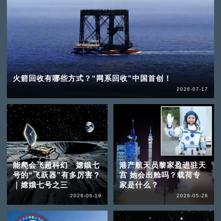
火箭回收有哪些方式？“网系回收”中国首创！
2026-07-17
能爬会飞超科幻 嫦娥七
港产航天员黎家盈进驻天
号的“飞跃器”有多厉害？
宫 她会出舱吗？载荷专
｜嫦娥七号之三
家是什么？
2026-06-19
2026-05-26