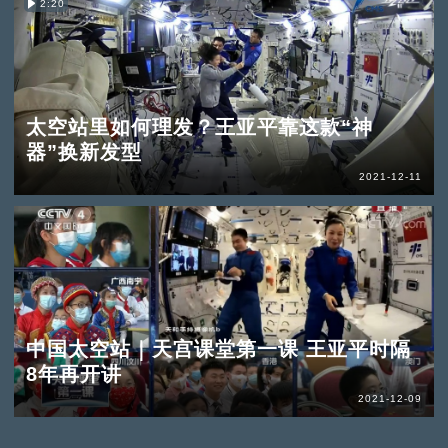
2:20
太空站里如何理发？王亚平靠这款“神
器”换新发型
2021-12-11
中国太空站｜天宫课堂第一课 王亚平时隔
8年再开讲
2021-12-09