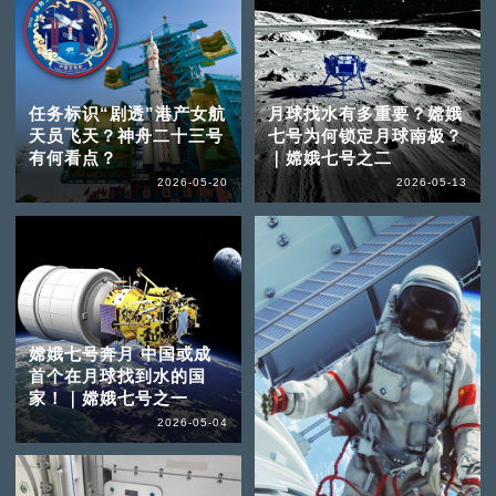
任务标识“剧透”港产女航
月球找水有多重要？嫦娥
天员飞天？神舟二十三号
七号为何锁定月球南极？
有何看点？
｜嫦娥七号之二
2026-05-20
2026-05-13
嫦娥七号奔月 中国或成
首个在月球找到水的国
家！｜嫦娥七号之一
2026-05-04