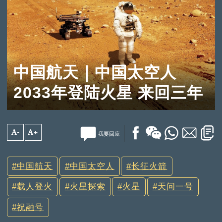
中国航天｜中国太空人
2033年登陆火星 来回三年
A-
A+
我要回应
中国航天
中国太空人
长征火箭
载人登火
火星探索
火星
天问一号
祝融号