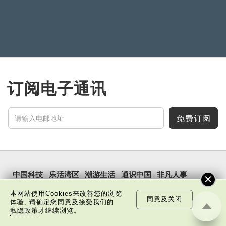
订阅电子通讯
免费订阅
中国科技
乐活湾区
潮游生活
通识中国
非凡人事
文化精华
焦点纵览
名家观点
国情专题
本网站使用Cookies来改善您的浏览
同意及关闭
体验, 请确定您同意及接受我们的
私隐政策
才继续浏览。
每周主题
最新影片
最新活动