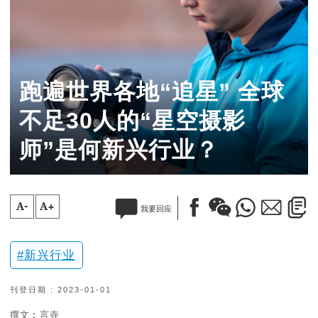
跑遍世界各地“追星” 全球
不足30人的“星空摄影
师”是何新兴行业？
A-
A+
我要回应
新兴行业
刊登日期 : 2023-01-01
撰文︰言寺