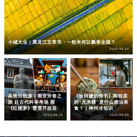
小城大业｜黑龙江五常市：一粒米何以飘香全国？
2026-06-25
高铁沿线游｜南京开卷之
《给阿嬷的情书》南枝卖
旅 赴古代科举考场 探
的“无米粿”是什么潮汕美
《红楼梦》曹雪芹故居
食？｜神州冷知识
2026-06-28
2026-06-05