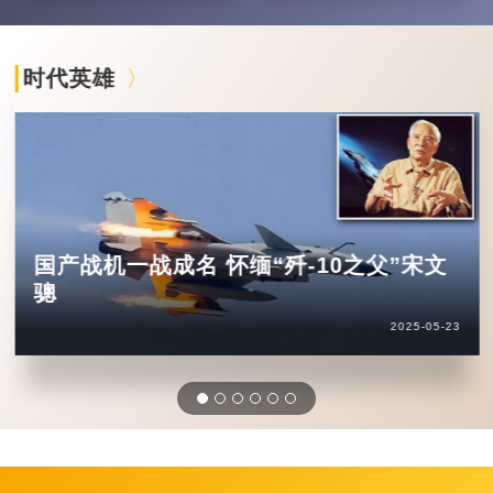
时代英雄
国产战机一战成名 怀缅“歼-10之父”宋文
骢
2025-05-23