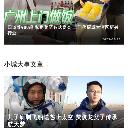
四道菜¥88起 私房菜至各式宴会 上门代厨成大湾区新兴
行业
2023-03-13
小城大事文章
儿子研制飞船送爸上太空 费俊龙父子传承
航天梦