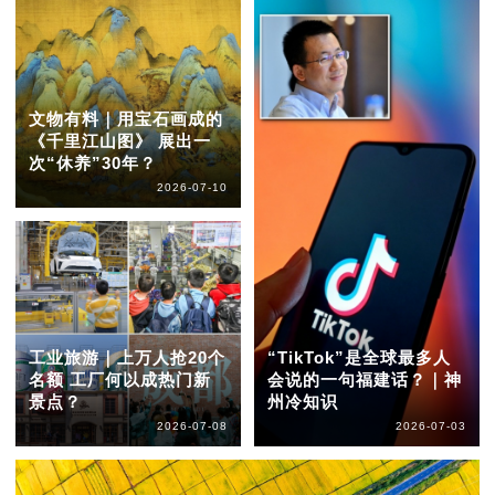
文物有料｜用宝石画成的
《千里江山图》 展出一
次“休养”30年？
2026-07-10
工业旅游｜上万人抢20个
“TikTok”是全球最多人
名额 工厂何以成热门新
会说的一句福建话？｜神
景点？
州冷知识
2026-07-08
2026-07-03