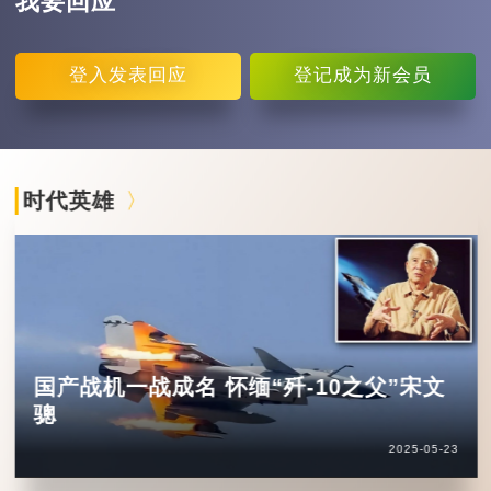
我要回应
登入
发表回应
登记
成为新会员
时代英雄
国产战机一战成名 怀缅“歼-10之父”宋文
骢
2025-05-23