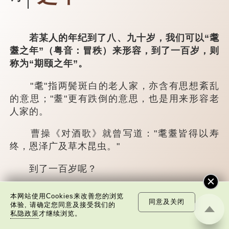
若某人的年纪到了八、九十岁，我们可以“耄
耋之年”（粤音：冒秩）来形容，到了一百岁，则
称为“期颐之年”。
"耄"指两鬓斑白的老人家，亦含有思想紊乱
的意思；"耋"更有跌倒的意思，也是用来形容老
人家的。
曹操《对酒歌》就曾写道："耄耋皆得以寿
终，恩泽广及草木昆虫。"
到了一百岁呢？
那么就可以称为"期颐"。 《礼记.曲礼
本网站使用Cookies来改善您的浏览
同意及关闭
上》："百年曰期颐。"郑玄注："期，犹要也；
体验, 请确定您同意及接受我们的
私隐政策
才继续浏览。
颐，养也。不知衣服食味，孝子要尽养...