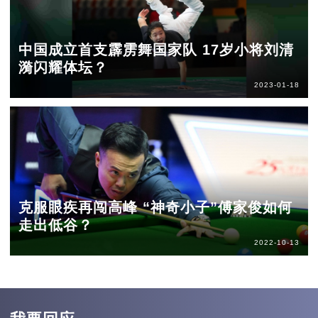
中国成立首支霹雳舞国家队 17岁小将刘清
漪闪耀体坛？
2023-01-18
克服眼疾再闯高峰 “神奇小子”傅家俊如何
走出低谷？
2022-10-13