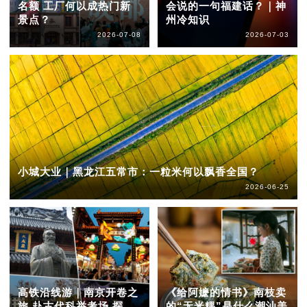
名额 工厂何以成热门新
会说的一句福建话？｜神
景点？
州冷知识
2026-07-08
2026-07-03
小城大业｜黑龙江五常市：一粒米何以飘香全国？
2026-06-25
高铁沿线游｜南京开卷之
《给阿嬷的情书》南枝卖
旅 赴古代科举考场 探
的“无米粿”是什么潮汕美