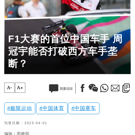
F1大赛的首位中国车手 周
冠宇能否打破西方车手垄
断？
A-
A+
我要回应
极限运动
中国体育
中国赛车
刊登日期 : 2023-04-01
编辑︰郭晓阳