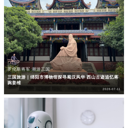
罗伦斯将军 潮游三国
三国旅游｜绵阳市博物馆探寻蜀汉风华 西山古迹追忆蒋
琬姜维
2026-07-11