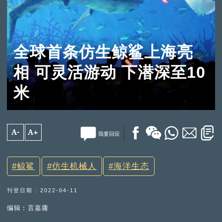
全球首条仿生鲸鲨上海亮
相 可灵活游动 下潜深至10
米
A-
A+
我要回应
鲸鲨
仿生机械人
海洋生态
刊登日期 : 2022-04-11
编辑︰言嘉庸