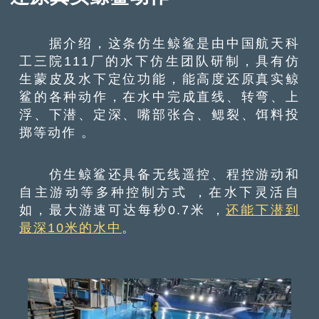
据介绍，这条仿生鲸鲨是由中国航天科
工三院111厂的水下仿生团队研制，具有仿
生蒙皮及水下定位功能，能高度还原真实鲸
鲨的各种动作，在水中完成直线、转弯、上
浮、下潜、定深、嘴部张合、鳃裂、饵料投
掷等动作 。
仿生鲸鲨还具备无线遥控、程控游动和
自主游动等多种控制方式 ，在水下灵活自
如，最大游速可达每秒0.7米 ，
还能下潜到
最深10米的水中
。