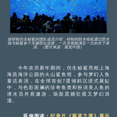
据研制仿生鲸鲨的团队成员介绍，特制的防水电机通过防水
线与鲸鲨各个关键部位连接，一次充电能满足一天的水下表
演。（图片来源：视觉中国）
今年农历新年期间，仿生鲸鲨亮相上海
海昌海洋公园的火山鲨鱼馆，参与梦幻人鱼
童话表演，在全球首创7度倾斜沉浸式展缸
中，与色彩斑斓的珍奇鱼类和扮演美人鱼的
潜水员并肩遨游，场面震撼壮观又梦幻浪
漫。
延伸阅读：
纪录片《蔚蓝之境》展示