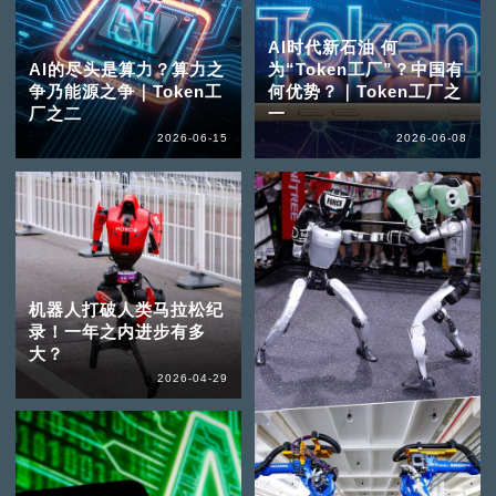
AI时代新石油 何
AI的尽头是算力？算力之
为“Token工厂”？中国有
争乃能源之争｜Token工
何优势？｜Token工厂之
厂之二
一
2026-06-15
2026-06-08
机器人打破人类马拉松纪
录！一年之内进步有多
大？
2026-04-29