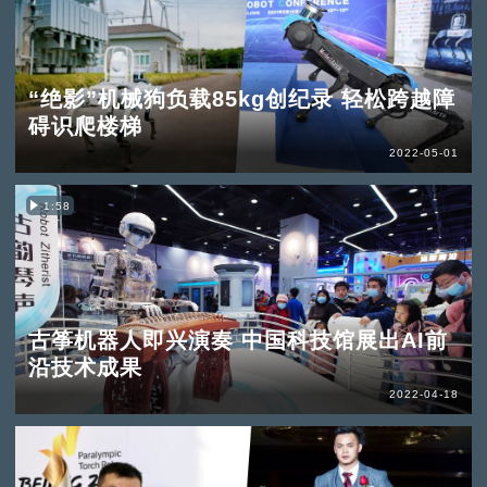
“绝影”机械狗负载85kg创纪录 轻松跨越障
碍识爬楼梯
2022-05-01
1:58
古筝机器人即兴演奏 中国科技馆展出AI前
沿技术成果
2022-04-18