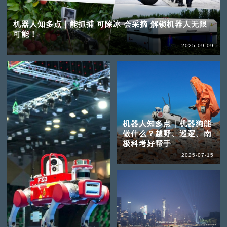
机器人知多点｜能抓捕 可除冰 会采摘 解锁机器人无限
可能！
2025-09-09
机器人知多点｜机器狗能
做什么？越野、巡逻、南
极科考好帮手
2025-07-15