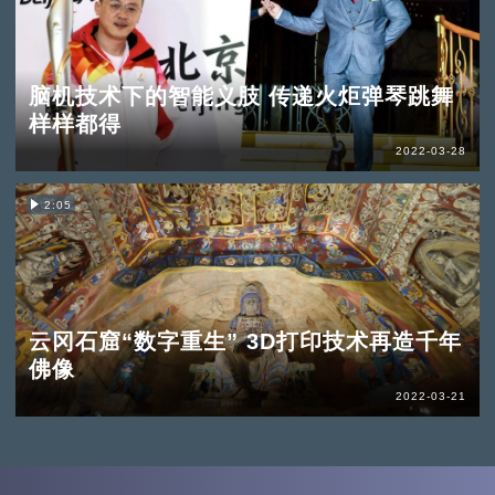
脑机技术下的智能义肢 传递火炬弹琴跳舞
样样都得
2022-03-28
2:05
云冈石窟“数字重生” 3D打印技术再造千年
佛像
2022-03-21