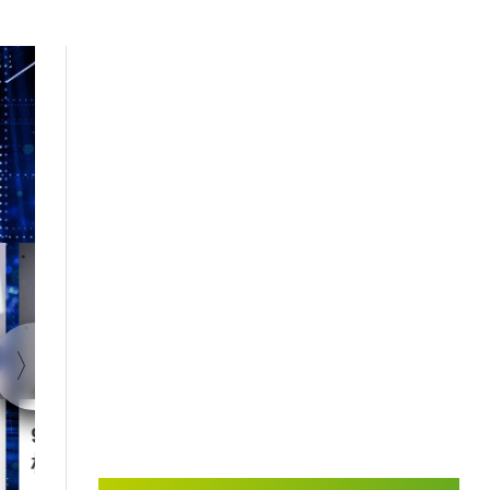
1:40
90后王兴兴 “英语学渣”是
智慧城市｜杭
机械人天才
大脑” 有何神