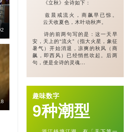
岁
《立秋》全诗如下：
霸
任
兹晨戒流火，商飙早已惊。
云天收夏色，木叶动秋声。
02
诗的前两句写的是：这一天早
安，天上的“流火”（指大火星，象征
暑气）开始消退，凉爽的秋风（商
飙，即西风）已经悄然吹起。后两
句，便是全诗的灵魂...
趣味数字
18
9种潮型
浙江钱塘江潮，有「天下第一