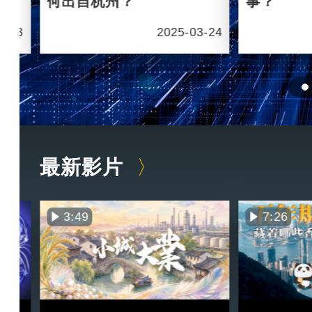
何出自杭州？
事？
6-03
2025-03-24
最新影片
3:49
7:26