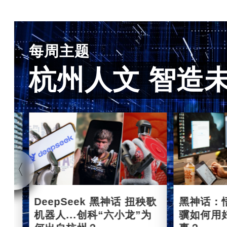
每周主题
杭州人文 智造
杭州
DeepSeek 黑神话 扭秧歌
黑神话：
机器人...创科“六小龙”为
骥如何用