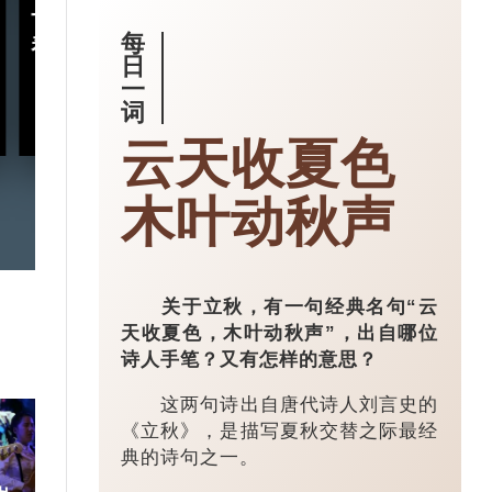
十五五规划｜五年规划 藏
小城大业｜浙
每
着什么中国“治”慧？
镇：一粒珍珠如
日
亿璀璨王国？
一
词
2026-03-18
云天收夏色
木叶动秋声
关于立秋，有一句经典名句“云
天收夏色，木叶动秋声”，出自哪位
诗人手笔？又有怎样的意思？
这两句诗出自唐代诗人刘言史的
《立秋》，是描写夏秋交替之际最经
典的诗句之一。