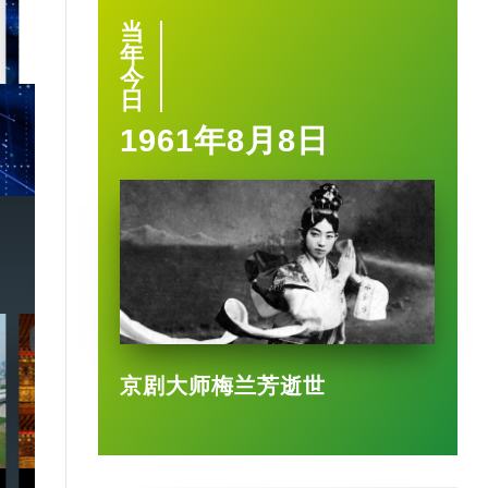
当
2025-03-17
年
今
日
1961年8月8日
7:20
3:49
京剧大师梅兰芳逝世