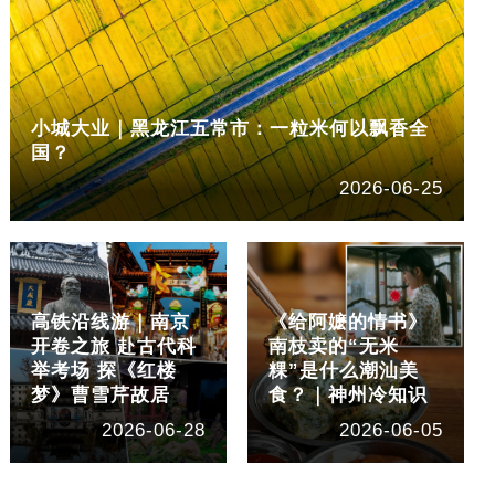
小城大业｜黑龙江五常市：一粒米何以飘香全
国？
2026-06-25
高铁沿线游｜南京
《给阿嬷的情书》
开卷之旅 赴古代科
南枝卖的“无米
举考场 探《红楼
粿”是什么潮汕美
梦》曹雪芹故居
食？｜神州冷知识
2026-06-28
2026-06-05