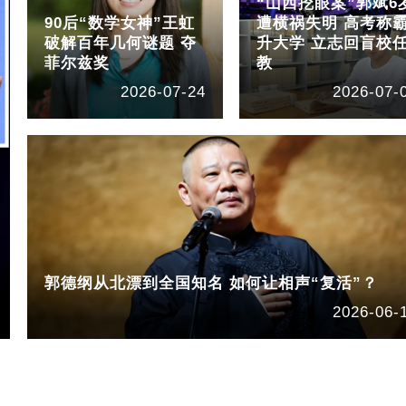
“山西挖眼案”郭斌6
90后“数学女神”王虹
遭横祸失明 高考称
破解百年几何谜题 夺
升大学 立志回盲校
菲尔兹奖
教
2026-07-24
2026-07-
郭德纲从北漂到全国知名 如何让相声“复活”？
2026-06-