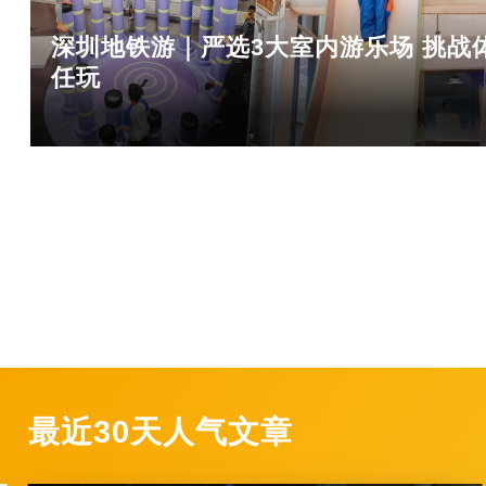
深圳地铁游｜严选3大室内游乐场 挑战体
任玩
最近30天人气文章