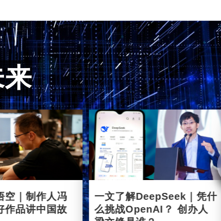
未来
悟空｜制作人冯
一文了解DeepSeek｜凭什
好作品讲中国故
么挑战OpenAI？ 创办人