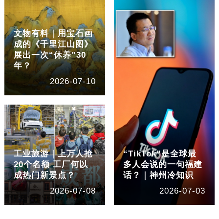
文物有料｜用宝石画
成的《千里江山图》
展出一次“休养”30
年？
2026-07-10
工业旅游｜上万人抢
“TikTok”是全球最
20个名额 工厂何以
多人会说的一句福建
成热门新景点？
话？｜神州冷知识
2026-07-08
2026-07-03