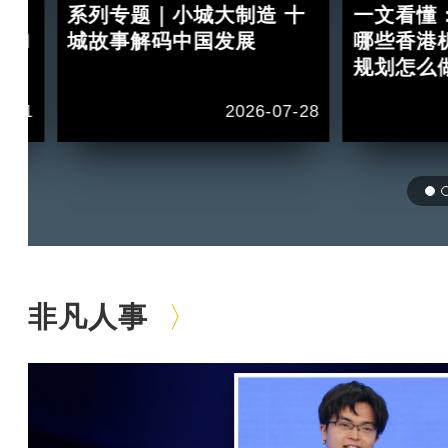
：
系列专题｜小城大制造 十
一文看懂
 II
城故事解码中国发展
哪些香港
规划怎么
1-11
2026-07-28
非凡人事