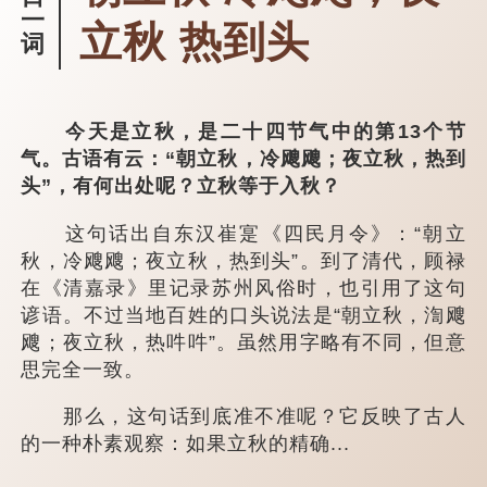
一
立秋 热到头
词
今天是立秋，是二十四节气中的第13个节
气。古语有云：“朝立秋，冷飕飕；夜立秋，热到
头”，有何出处呢？立秋等于入秋？
这句话出自东汉崔寔《四民月令》：“朝立
秋，冷飕飕；夜立秋，热到头”。到了清代，顾禄
在《清嘉录》里记录苏州风俗时，也引用了这句
谚语。不过当地百姓的口头说法是“朝立秋，渹飕
飕；夜立秋，热吽吽”。虽然用字略有不同，但意
思完全一致。
那么，这句话到底准不准呢？它反映了古人
的一种朴素观察：如果立秋的精确...