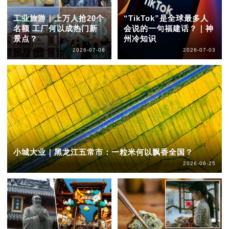
工业旅游｜上万人抢20个
“TikTok”是全球最多人
名额 工厂何以成热门新
会说的一句福建话？｜神
景点？
州冷知识
2026-07-08
2026-07-03
小城大业｜黑龙江五常市：一粒米何以飘香全国？
2026-06-25