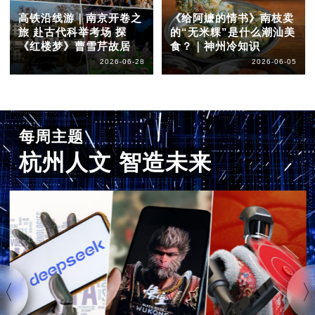
高铁沿线游｜南京开卷之
《给阿嬷的情书》南枝卖
旅 赴古代科举考场 探
的“无米粿”是什么潮汕美
《红楼梦》曹雪芹故居
食？｜神州冷知识
2026-06-28
2026-06-05
每周主题
杭州人文 智造未来