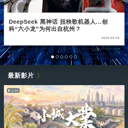
DeepSeek 黑神话 扭秧歌机器人...创
科“六小龙”为何出自杭州？
2025-03-24
最新影片
3:49