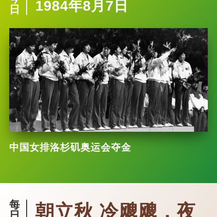
1984年8月7日
日
中国女排洛杉矶奥运会夺金
每
朝立秋 冷飕飕，夜
日