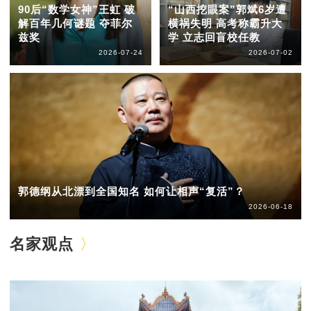
90后“数学女神”王虹 破
“山西挖眼案”郭斌6岁遭
解百年几何谜题 夺菲尔
横祸失明 高考称霸升大
兹奖
学 立志回盲校任教
2026-07-24
2026-07-02
郭德纲从北漂到全国知名 如何让相声“复活”？
2026-06-18
名家观点