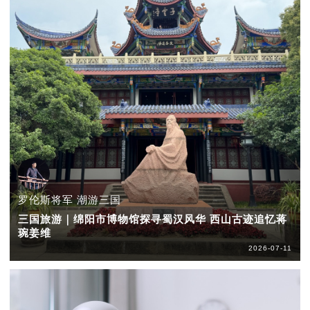
罗伦斯将军 潮游三国
三国旅游｜绵阳市博物馆探寻蜀汉风华 西山古迹追忆蒋
琬姜维
2026-07-11