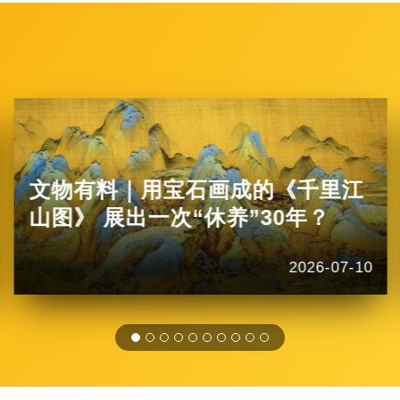
的景象。
杏花雨，指清明
前后杏花盛开时节的
细雨。诗句中的“沾衣
欲湿”形容细雨如丝，
轻轻沾在衣裳上，似
湿未湿，给人一种朦
胧、细腻的感...
文物有料｜用宝石画成的《千里江
山图》 展出一次“休养”30年？
2026-07-10