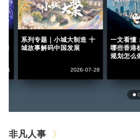
：
系列专题｜小城大制造 十
一文看懂
 II
城故事解码中国发展
哪些香港
规划怎么
1-11
2026-07-28
非凡人事