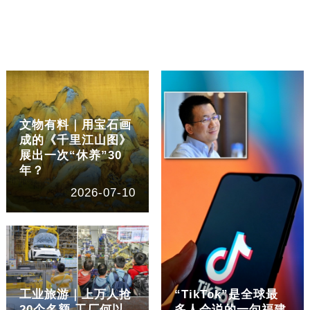
文物有料｜用宝石画
成的《千里江山图》
展出一次“休养”30
年？
2026-07-10
工业旅游｜上万人抢
“TikTok”是全球最
20个名额 工厂何以
多人会说的一句福建