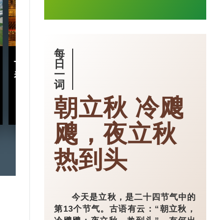
每
十五五规划｜五年规划 藏
小城大业｜浙
日
一
着什么中国“治”慧？
镇：一粒珍珠如
词
亿璀璨王国？
朝立秋 冷飕
2026-03-18
飕，夜立秋
热到头
今天是立秋，是二十四节气中的
第13个节气。古语有云：“朝立秋，