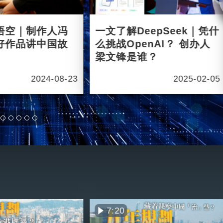
悟空｜制作人冯
一文了解DeepSeek｜凭什
好作品讲中国故
么挑战OpenAI？ 创办人
梁文锋是谁？
2024-08-23
2025-02-05
7:20