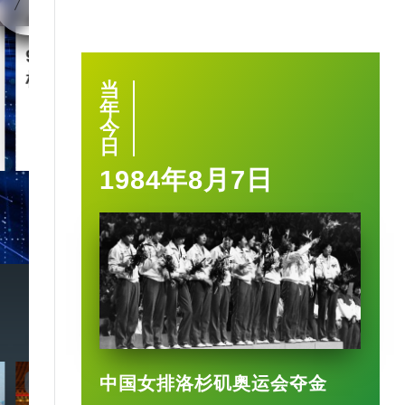
90后王兴兴 “英语学渣”是
智慧城市｜杭
机械人天才
大脑” 有何神
当
年
今
2025-03-17
日
1984年8月7日
中国女排洛杉矶奥运会夺金
7:20
3:49