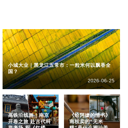
小城大业｜黑龙江五常市：一粒米何以飘香全
国？
2026-06-25
高铁沿线游｜南京
《给阿嬷的情书》
开卷之旅 赴古代科
南枝卖的“无米
举考场 探《红楼
粿”是什么潮汕美