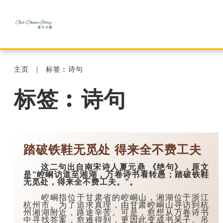
主页
标签︰诗句
标签︰诗句
踏破铁鞋无觅处 得来全不费工夫
这二句出自南宋诗人夏元鼎 《绝句》，原文
是“崆峒访道至湘湖，万卷诗书看转愚；踏破铁鞋
无觅处，得来全不费工夫。”。
崆峒指位于甘肃省的崆峒山，湘湖位于浙江
杭州市。为了追求真理，由甘肃崆峒山寻访到杭
州湘湖附近，路途辛苦。可是，愈想从万卷诗书
中寻找答案，愈难得到，更因此变成书呆子。吊