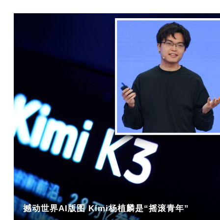
撼动世界AI版图 Kimi杨植麟是“摇滚青年”