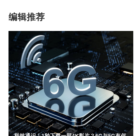
编辑推荐
科技通识｜1秒下载一部4K影片？6G与5G有何