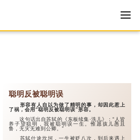
聪明反被聪明误
形容有人自以为做了精明的事，却因此惹上
了祸，会用“聪明反被聪明误”形容。
这句话出自苏轼的《东板续集·洗儿》：“人皆
养子望聪明，我被聪明误一生。惟愿孩儿愚且
鲁，无灾无难到公卿。”
苏轼仕途坎坷，一生被贬八次，到后来遇上