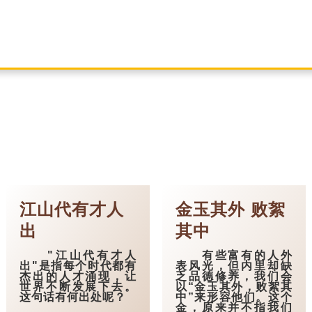
江山代有才人
金玉其外 败絮
出
其中
"江山代有才人
有些富有的人外
出"是指每个时代都有
表风光，但内里却缺
杰出的人才涌现，让
乏品德修养，我们会
世界不断发展下去。
以“金玉其外，败絮其
这句话有何出处呢？
中”来形容他们。这个
金，原来并不指我们