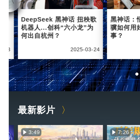
杭州
DeepSeek 黑神话 扭秧歌
黑神话：
机器人...创科“六小龙”为
骥如何用
何出自杭州？
事？
6-03
2025-03-24
最新影片
3:49
7:26