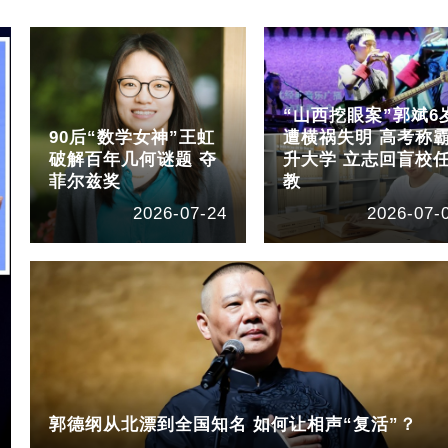
“山西挖眼案”郭斌6
90后“数学女神”王虹
遭横祸失明 高考称
破解百年几何谜题 夺
升大学 立志回盲校
菲尔兹奖
教
2026-07-24
2026-07-
郭德纲从北漂到全国知名 如何让相声“复活”？