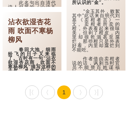
所认识的“金”。
此名句出自清代
诗人赵翼的《论诗五
首·其二》："李杜诗篇
“金玉其外，败絮
万口传，至今已觉不
其中”此话来自明代刘
新鲜。江山代有才人
基《卖柑者言》一
沾衣欲湿杏花
出，各领风骚数百
文。卖柑者所卖的
年"。
柑，外表看起来很味
雨 吹面不寒杨
美，但剥了柑皮，内
里却很乾涸甚至腐
这句诗说明，即
柳风
烂，那些柑只是外表
使是李白、杜甫这样
好看，内里却腐烂到
的伟大诗篇，历经万
春回大地，细雨
不能吃。
口传诵也会成为经典
纷飞的日子又来临
常态；每个时代都会
了。古时有一句“沾衣
有新的杰出人物涌
作者借由卖柑者
欲湿杏花雨，吹面不
现，在文坛（或更广
说的话，讽刺当时官
寒杨柳风”描写这样的
的领域）开创属于自
员不能替百姓谋福
天气，具体是什么意
己的时代，引领数百
祉，让百姓陷于水火
思呢？
年。诗中"风骚"原指
之中。
《诗...
“沾衣欲湿杏花
“金玉”比喻华
雨，吹面不寒杨柳
美；“败絮”指破烂的棉
1
风”出自南宋诗僧志南
花。此话意思...
的《绝句》。
这首诗的全文
是：“古木阴中系短
篷，杖藜扶我过桥
东。沾衣欲湿杏花
雨，吹面不寒杨柳
风。”描绘了早春时节