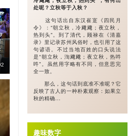
冷飕飕；夜立秋，热到头”，有何出
处呢？立秋等于入秋？
这句话出自东汉崔寔《四民月
令》：“朝立秋，冷飕飕；夜立秋，
热到头”。到了清代，顾禄在《清嘉
岁
霸
录》里记录苏州风俗时，也引用了这
任
句谚语。不过当地百姓的口头说法
是“朝立秋，渹飕飕；夜立秋，热吽
吽”。虽然用字略有不同，但意思完
02
全一致。
那么，这句话到底准不准呢？它
反映了古人的一种朴素观察：如果立
秋的精确...
趣味数字