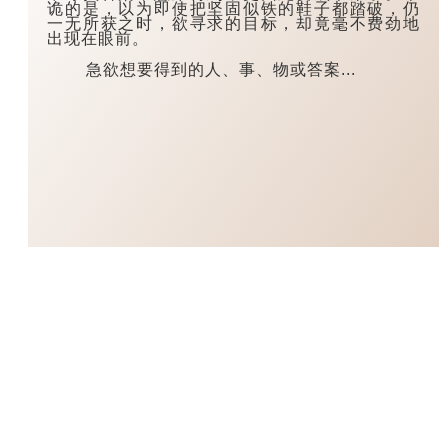
诡的是，以为即使把坚固似铁的鞋子都踏破，仍
一无所获之时，欲寻求的目标，却竟毫不费劲地
出现在眼前。
急欲想要得到的人、事、物或答案...