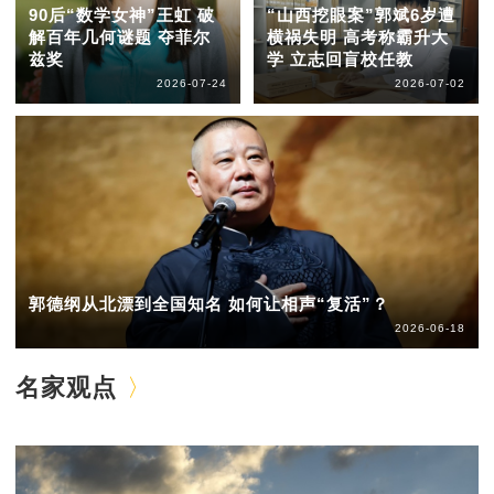
90后“数学女神”王虹 破
“山西挖眼案”郭斌6岁遭
解百年几何谜题 夺菲尔
横祸失明 高考称霸升大
兹奖
学 立志回盲校任教
2026-07-24
2026-07-02
郭德纲从北漂到全国知名 如何让相声“复活”？
2026-06-18
名家观点