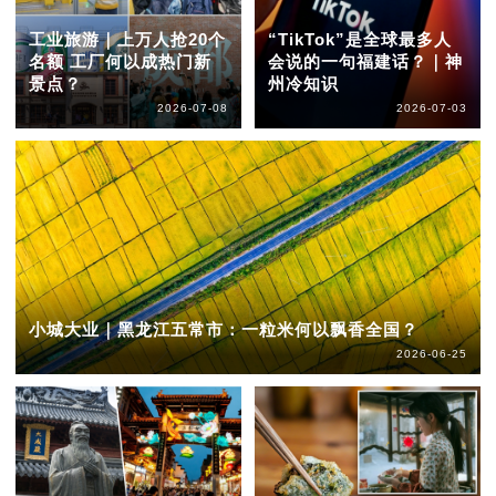
工业旅游｜上万人抢20个
“TikTok”是全球最多人
名额 工厂何以成热门新
会说的一句福建话？｜神
景点？
州冷知识
2026-07-08
2026-07-03
小城大业｜黑龙江五常市：一粒米何以飘香全国？
2026-06-25