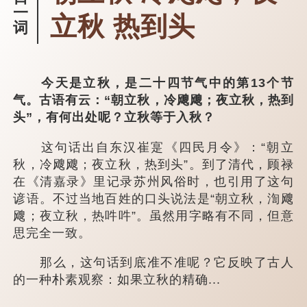
一
立秋 热到头
词
今天是立秋，是二十四节气中的第13个节
气。古语有云：“朝立秋，冷飕飕；夜立秋，热到
头”，有何出处呢？立秋等于入秋？
这句话出自东汉崔寔《四民月令》：“朝立
秋，冷飕飕；夜立秋，热到头”。到了清代，顾禄
在《清嘉录》里记录苏州风俗时，也引用了这句
谚语。不过当地百姓的口头说法是“朝立秋，渹飕
飕；夜立秋，热吽吽”。虽然用字略有不同，但意
思完全一致。
那么，这句话到底准不准呢？它反映了古人
的一种朴素观察：如果立秋的精确...