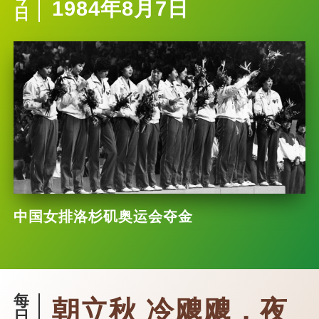
1984年8月7日
日
中国女排洛杉矶奥运会夺金
每
朝立秋 冷飕飕，夜
日