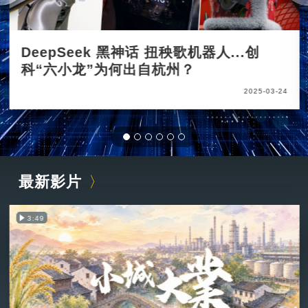
DeepSeek 黑神话 扭秧歌机器人...创
科“六小龙”为何出自杭州？
2025-03-24
最新影片
3:49