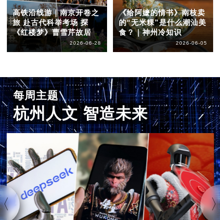
高铁沿线游｜南京开卷之
《给阿嬷的情书》南枝卖
旅 赴古代科举考场 探
的“无米粿”是什么潮汕美
《红楼梦》曹雪芹故居
食？｜神州冷知识
2026-06-28
2026-06-05
每周主题
杭州人文 智造未来