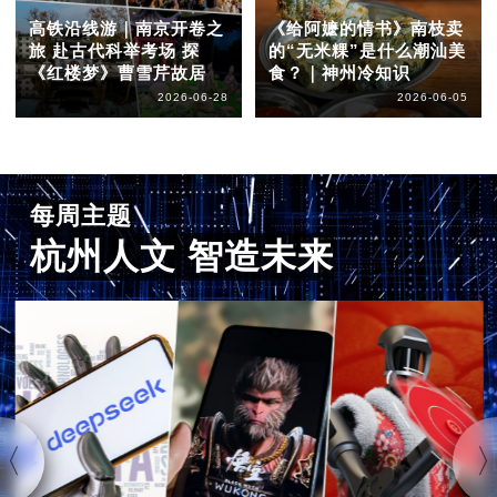
高铁沿线游｜南京开卷之
《给阿嬷的情书》南枝卖
旅 赴古代科举考场 探
的“无米粿”是什么潮汕美
《红楼梦》曹雪芹故居
食？｜神州冷知识
2026-06-28
2026-06-05
每周主题
杭州人文 智造未来