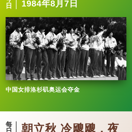
1984年8月7日
日
中国女排洛杉矶奥运会夺金
每
朝立秋 冷飕飕，夜
日