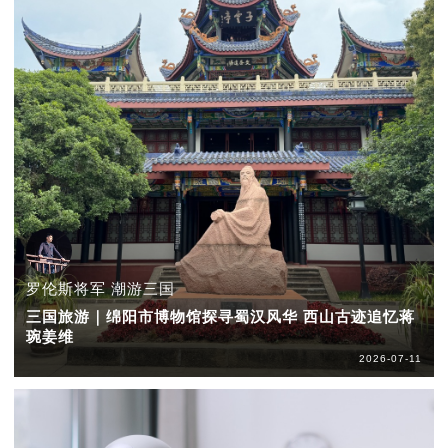
罗伦斯将军 潮游三国
三国旅游｜绵阳市博物馆探寻蜀汉风华 西山古迹追忆蒋
琬姜维
2026-07-11