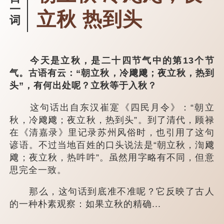
一
立秋 热到头
词
今天是立秋，是二十四节气中的第13个节
气。古语有云：“朝立秋，冷飕飕；夜立秋，热到
头”，有何出处呢？立秋等于入秋？
这句话出自东汉崔寔《四民月令》：“朝立
秋，冷飕飕；夜立秋，热到头”。到了清代，顾禄
在《清嘉录》里记录苏州风俗时，也引用了这句
谚语。不过当地百姓的口头说法是“朝立秋，渹飕
飕；夜立秋，热吽吽”。虽然用字略有不同，但意
思完全一致。
那么，这句话到底准不准呢？它反映了古人
的一种朴素观察：如果立秋的精确...