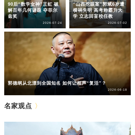
90后“数学女神”王虹 破
“山西挖眼案”郭斌6岁遭
解百年几何谜题 夺菲尔
横祸失明 高考称霸升大
兹奖
学 立志回盲校任教
2026-07-24
2026-07-02
郭德纲从北漂到全国知名 如何让相声“复活”？
2026-06-18
名家观点