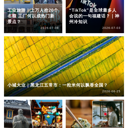
工业旅游｜上万人抢20个
“TikTok”是全球最多人
名额 工厂何以成热门新
会说的一句福建话？｜神
景点？
州冷知识
2026-07-08
2026-07-03
小城大业｜黑龙江五常市：一粒米何以飘香全国？
2026-06-25