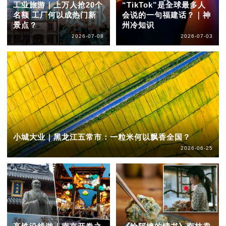
工业旅游｜上万人抢20个
“TikTok”是全球最多人
名额 工厂何以成热门新
会说的一句福建话？｜神
景点？
州冷知识
2026-07-08
2026-07-03
小城大业｜黑龙江五常市：一粒米何以飘香全国？
2026-06-25