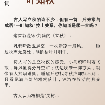
一叶知秋
词
古人写立秋的诗不少，但有一首，后来常与
成语“一叶知秋”拉上关系。你知道是哪一首吗？
这首就是宋·刘翰的《立秋》：
乳鸦啼散玉屏空，一枕新凉一扇风。 睡
起秋声无觅处，满阶梧叶月明中。
诗人写的是立秋夜的感受。小乌鸦啼叫著飞
散，屏风显得分外空旷；枕边吹来一阵凉风，就
像有人摇扇送爽。睡醒后想找寻秋声却找不到，
只看见满台阶的梧桐落叶，沐浴在皎洁的月光
里。
古人认为梧桐是“灵树...