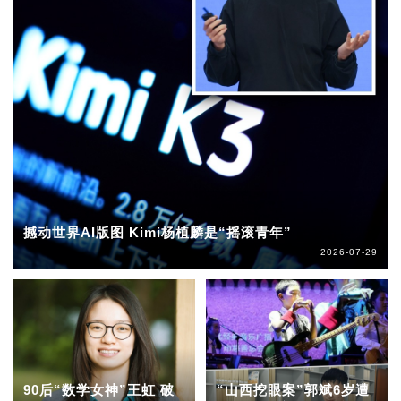
撼动世界AI版图 Kimi杨植麟是“摇滚青年”
2026-07-29
90后“数学女神”王虹 破
“山西挖眼案”郭斌6岁遭