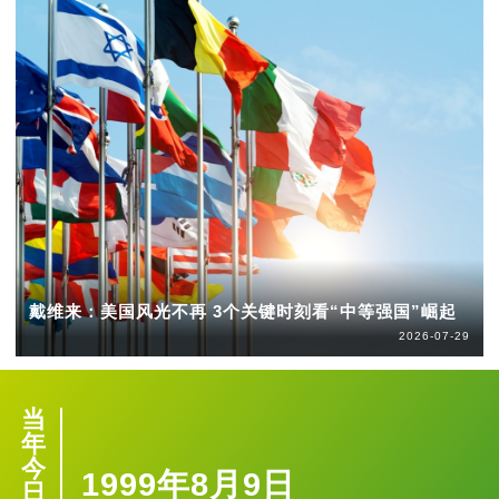
戴维来：美国风光不再 3个关键时刻看“中等强国”崛起
2026-07-29
当
年
今
1999年8月9日
日