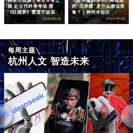
高铁沿线游｜南京开卷之
《给阿嬷的情书》南枝卖
旅 赴古代科举考场 探
的“无米粿”是什么潮汕美
《红楼梦》曹雪芹故居
食？｜神州冷知识
2026-06-28
2026-06-05
每周主题
杭州人文 智造未来