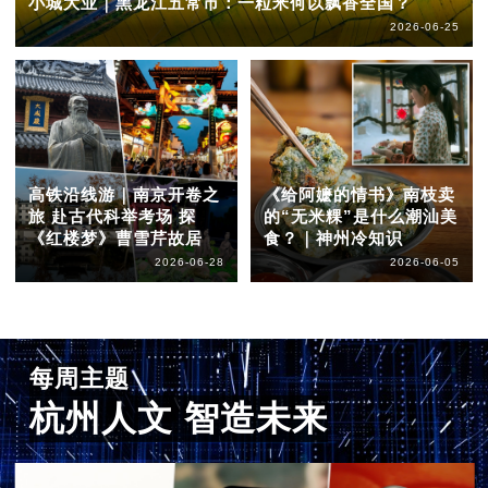
小城大业｜黑龙江五常市：一粒米何以飘香全国？
2026-06-25
高铁沿线游｜南京开卷之
《给阿嬷的情书》南枝卖
旅 赴古代科举考场 探
的“无米粿”是什么潮汕美
《红楼梦》曹雪芹故居
食？｜神州冷知识
2026-06-28
2026-06-05
每周主题
杭州人文 智造未来