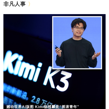
非凡人事
撼动世界AI版图 Kimi杨植麟是“摇滚青年”