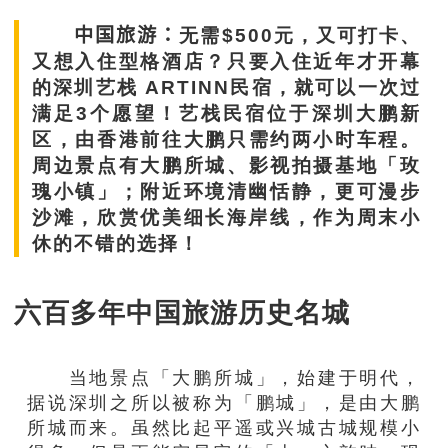
中国旅游：
无需
$500元，
又
可
打卡、
又想入
住
型
格酒店
？
只要
入住近年才开幕
的
深圳
艺栈 ARTINN
民宿
，就可以
一次过
满足3个愿望
！
艺
栈
民宿位于深圳大鹏新
区，由香港
前
往
大鹏只
需
约两小时车程。
周
边
景点有大鹏
所
城、影视拍摄基地「玫
瑰小镇」
；
附近环境
清幽恬
静，更可漫步
沙
滩，欣赏优美细长海岸线
，作为周
末小
休的不错的选择！
六百多年中国旅游历史名城
当地
景点「大鹏
所
城」，
始建于明代，
据说深圳之所以被称为
「
鹏城
」
，是由大鹏
所城而来。虽然比
起
平遥
或
兴城古城
规模小