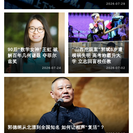
2026-07-29
90后“数学女神”王虹 破
“山西挖眼案”郭斌6岁遭
解百年几何谜题 夺菲尔
横祸失明 高考称霸升大
兹奖
学 立志回盲校任教
2026-07-24
2026-07-02
郭德纲从北漂到全国知名 如何让相声“复活”？