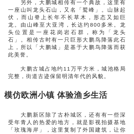
另外，
大鹏城相传有一个典故，
这里有
一座山叫龙头石山，又名「鹫峰」。
山脉起
伏，
而
山脊
上长年
不长草木
，形态
又如
巨
龙
。
由山
峰
至
大
亚
湾
，长达约
800
多米
。龙
头
位置
是一座花岗岩石群，
称为
「龙头
石」。相传古时有一只巨形大鹏鸟降落此石
上，所以「
大鹏城
」是基
于大鹏鸟降落而获
此美
誉
。
大鹏古城占地约11万平方米，城池格局
完整，街道古迹保留明清年代的风貌。
模仿欧洲小镇 体验渔乡生活
大鹏新区
除了古朴城区，还有
有一些深
受年青人的热爱的地方，就
是影视拍摄基地
「玫瑰
海岸
」
，
这里复制了外国建筑，让你