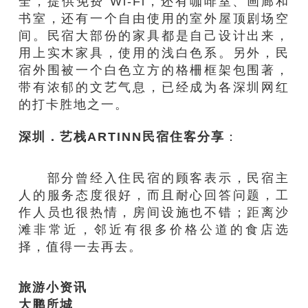
全，
提供免费
Wi-Fi
，
还
有
咖啡
室
、画
廊和
书
室
，还有一个
自由
使用的室外屋顶剧场空
间。
民宿
大
部份
的家具
都
是自己设计
出来
，
用上实
木家具
，
使用的浅白色系。
另外，
民
宿外围被
一个
白
色
立方的格柵框架
包围著
，
带有
浓郁的文艺气息
，已经
成为各深圳网红
的打卡胜地之一。
深圳．艺栈
ARTINN
民宿
住客分享
：
部分曾经入住民宿的顾客表示，民宿主
人的服务态度很好，而且耐心回答问题，工
作人员也很热情，房间设施也不错；距离沙
滩非常近，邻近有很多价格公道的食店选
择，值得一去再去。
旅游小资讯
大鹏所城