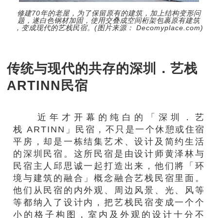
修建70年的老屋，为了保留原有的建筑，加上结构变形问
题，遂白色钢材加固，使用交叠成空间桁架包裹原有建筑
，变成现代的艺栈民宿。(图片来源： Decomyplace.com)
传统与现代的共存的深圳．艺栈
ARTINN民宿
近年才开幕的
纯白
的
「深圳
．
艺
栈
ARTINN
」
民宿
，不只是
一个
休憩
或住宿
平房，却是一栋结集艺术、设计及简
约生活
的
深圳
民宿。这所民宿是由
设计师黄泽林与
民宿主人邱思诚一起打造出来，他们將
「
环
境与建筑的融合」概念融合
艺栈
民宿
里面。
他们从民宿的内外观、
周
边风景、光、风等
等都
纳入了设计
内
，把
艺栈民宿
变成一
个个
小的
格子构
图
，
室
内
及
外
观
的
设计
十分
不