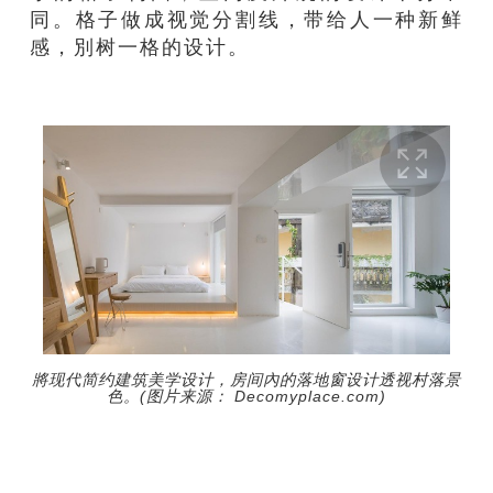
同。格子
做成视觉分割
线
，带
给
人
一种
新鲜
感
，別树一格的设计。
將现代简约建筑美学设计，房间內的落地窗设计透视村落景
色。(图片来源： Decomyplace.com)