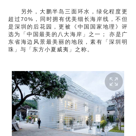
另外，大鹏半岛
三面环水，绿化程度
更
超过
70%
，
同时
拥有优美细长海岸
线
，不但
是
深圳的后花园，
更
被《中国国家地理》评
选为「中国最美的八大海岸」之一
；
亦是广
东省海边风景最美丽的地段，素有「深圳明
珠」与「东方小夏威夷」之称。