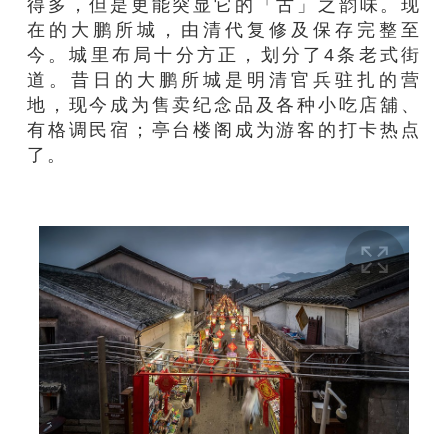
得
多，但是
更
能
突显
它的
「
古
」
之韵
味
。
现
在
的大鹏所城
，由清代复修及保存完整至
今
。
城里布局
十分方正
，
划分了4条老式街
道。
昔日
的
大鹏所城
是
明清官
兵
驻扎
的营
地
，
现今成为
售卖纪念品及各种小吃
店舖
、
有格调民宿
；亭
台
楼阁成为游客的打卡热点
了。