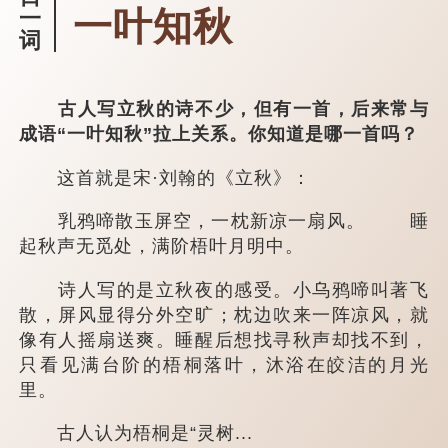
一叶知秋
一
词
古人写立秋的诗不少，但有一首，后来常与
成语“一叶知秋”拉上关系。你知道是哪一首吗？
这首就是宋·刘翰的《立秋》：
乳鸦啼散玉屏空，一枕新凉一扇风。 睡
起秋声无觅处，满阶梧叶月明中。
诗人写的是立秋夜的感受。小乌鸦啼叫著飞
散，屏风显得分外空旷；枕边吹来一阵凉风，就
像有人摇扇送爽。睡醒后想找寻秋声却找不到，
只看见满台阶的梧桐落叶，沐浴在皎洁的月光
里。
古人认为梧桐是“灵树...