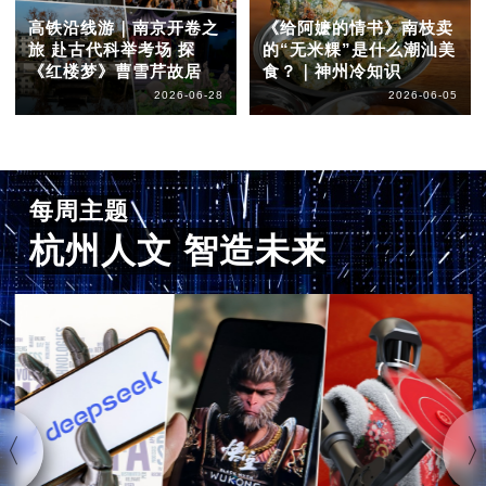
高铁沿线游｜南京开卷之
《给阿嬷的情书》南枝卖
旅 赴古代科举考场 探
的“无米粿”是什么潮汕美
《红楼梦》曹雪芹故居
食？｜神州冷知识
2026-06-28
2026-06-05
每周主题
杭州人文 智造未来