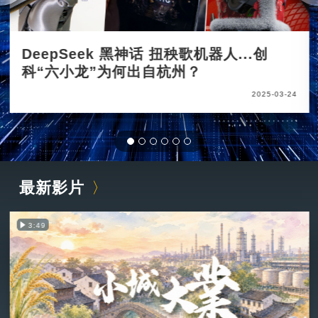
DeepSeek 黑神话 扭秧歌机器人...创
科“六小龙”为何出自杭州？
2025-03-24
最新影片
3:49