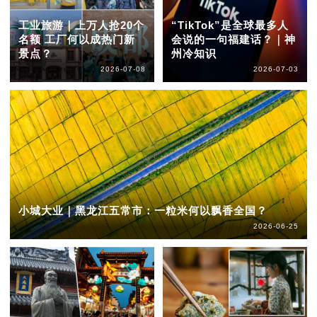
工业旅游｜上万人抢20个
“TikTok”是全球最多人
名额 工厂何以成热门新
会说的一句福建话？｜神
景点？
州冷知识
2026-07-08
2026-07-03
小城大业｜黑龙江五常市：一粒米何以飘香全国？
2026-06-25