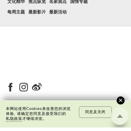
文化精华
焦点纵览
名家观点
国情专题
每周主题
最新影片
最新活动
本网站使用Cookies来改善您的浏览
同意及关闭
关于我们
版权告示
私隐政策声明
免责声明
体验, 请确定您同意及接受我们的
私隐政策
才继续浏览。
©
2026 中国文化研究院有限公司版权所有