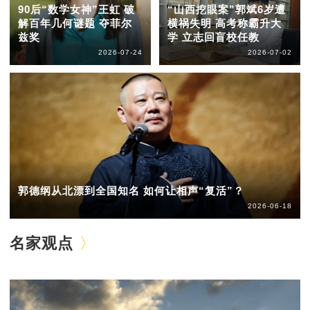
90后“数学女神”王虹 破
“山西挖眼案”郭斌6岁遭
解百年几何谜题 夺菲尔
横祸失明 高考称霸升大
兹奖
学 立志回盲校任教
2026-07-24
2026-07-02
郭德纲从北漂到全国知名 如何让相声“复活”？
2026-06-18
名家观点