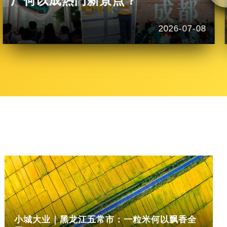
厂何以成热门新景点？
2026-07-08
小城大业｜黑龙江五常市：一粒米何以飘香全