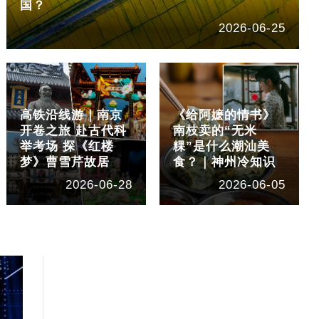
国？
2026-06-25
高铁沿线游｜南京
《给阿嬷的情书》
开卷之旅 赴古代科
南枝卖的“无米
举考场 探《红楼
粿”是什么潮汕美
梦》曹雪芹故居
食？｜神州冷知识
2026-06-28
2026-06-05