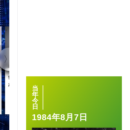
1:40
90后王兴兴 “英语学渣”是
智慧城市｜杭
机械人天才
大脑” 有何神
当
年
今
2025-03-17
日
1984年8月7日