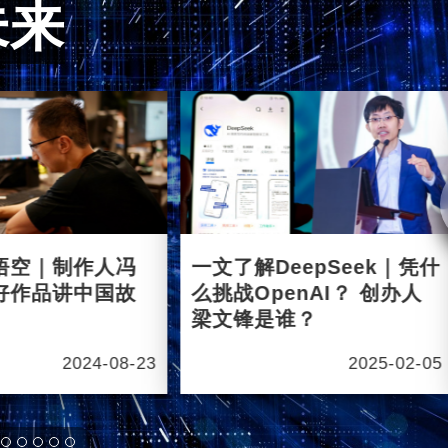
未来
悟空｜制作人冯
一文了解DeepSeek｜凭什
好作品讲中国故
么挑战OpenAI？ 创办人
梁文锋是谁？
2024-08-23
2025-02-05