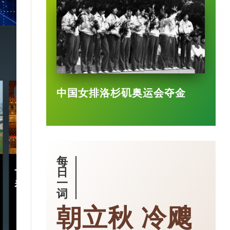
中国女排洛杉矶奥运会夺金
7:20
3:49
每
十五五规划｜五年规划 藏
小城大业｜浙
日
一
着什么中国“治”慧？
镇：一粒珍珠如
词
亿璀璨王国？
朝立秋 冷飕
2026-03-18