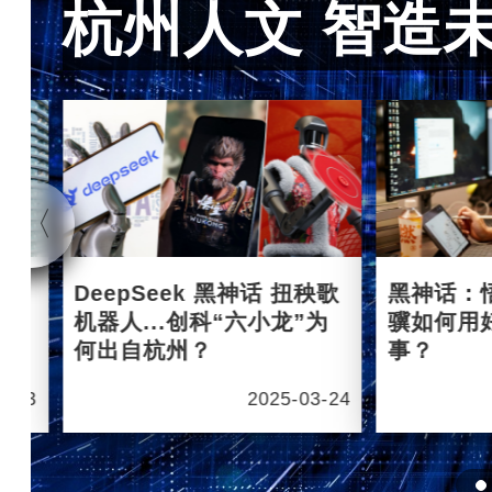
杭州人文 智造
杭州
DeepSeek 黑神话 扭秧歌
黑神话：
机器人...创科“六小龙”为
骥如何用
何出自杭州？
事？
6-03
2025-03-24