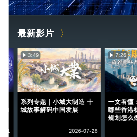
最新影片
3:49
7:26
：
系列专题｜小城大制造 十
一文看懂
 II
城故事解码中国发展
哪些香港
规划怎么
1-11
2026-07-28