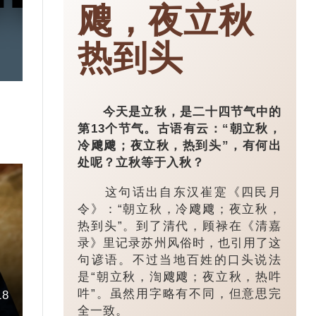
飕，夜立秋
热到头
今天是立秋，是二十四节气中的
第13个节气。古语有云：“朝立秋，
冷飕飕；夜立秋，热到头”，有何出
处呢？立秋等于入秋？
这句话出自东汉崔寔《四民月
令》：“朝立秋，冷飕飕；夜立秋，
热到头”。到了清代，顾禄在《清嘉
录》里记录苏州风俗时，也引用了这
句谚语。不过当地百姓的口头说法
是“朝立秋，渹飕飕；夜立秋，热吽
吽”。虽然用字略有不同，但意思完
18
全一致。