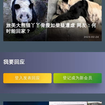
旅美大熊猫丫丫骨瘦如柴疑遭虐 网友：何
时能回家？
2023-02-24
我要回应
登入
发表回应
登记
成为新会员