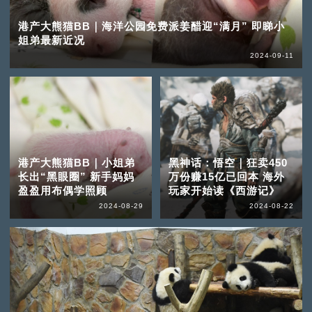
港产大熊猫BB｜海洋公园免费派姜醋迎“满月” 即睇小
姐弟最新近况
2024-09-11
港产大熊猫BB｜小姐弟
黑神话：悟空｜狂卖450
长出“黑眼圈” 新手妈妈
万份赚15亿已回本 海外
盈盈用布偶学照顾
玩家开始读《西游记》
2024-08-29
2024-08-22