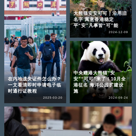
大熊猫安安可可｜沿用旧
名字 寓意香港稳定
平“安”凡事皆“可”能
2024-12-09
中央赠港大熊猫“安
在内地遗失证件怎么办？
安”“可可”来了！10月全
一文看清即时申请电子临
港征名 海洋公园扩建设
时通行证教程
施
2025-03-20
2024-09-24