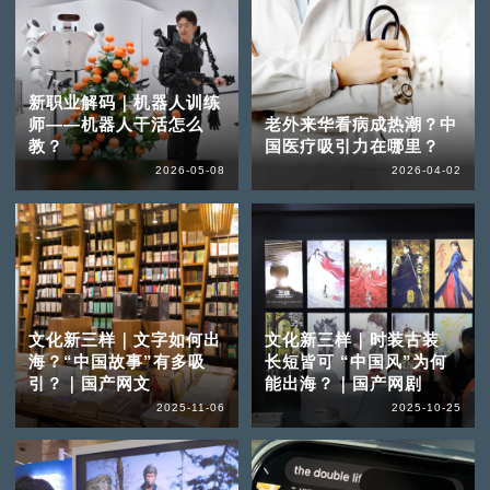
新职业解码｜机器人训练
师——机器人干活怎么
老外来华看病成热潮？中
教？
国医疗吸引力在哪里？
2026-05-08
2026-04-02
文化新三样｜文字如何出
文化新三样｜时装古装
海？“中国故事”有多吸
长短皆可 “中国风”为何
引？｜国产网文
能出海？｜国产网剧
2025-11-06
2025-10-25