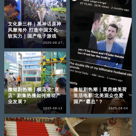
文化新三样｜黑神话原神
风靡海外 打造中国文化
软实力｜国产电子游戏
2025-09-27
微短剧热潮｜横店变“竖
微短剧热潮｜票房媲美荷
店” 剧集热播如何推动产
里活电影 北美观众也爱
业发展？
国产“霸总”？
2025-09-13
2025-09-04