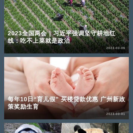
2023全国两会｜习近平强调坚守耕地红
线：吃不上菜就是政治
2023-03-06
每年10日“育儿假” 买楼贷款优惠 广州新政
策奖励生育
2023-03-01