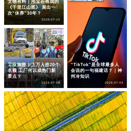
文物有料｜用宝石画成的
《千里江山图》 展出一
次“休养”30年？
2026-07-10
工业旅游｜上万人抢20个
“TikTok”是全球最多人
名额 工厂何以成热门新
会说的一句福建话？｜神
景点？
州冷知识
2026-07-08
2026-07-03