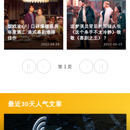
饭戏攻心｜口碑爆棚票房
追梦演员背后的百味人生
年度第二 港式喜剧难得
《这个杀手不太冷静》致
佳作
敬《喜剧之王》？
2022-09-29
2022-06-15
1
最近30天人气文章