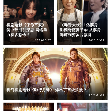
喜剧电影《保你平安》：
《毒舌大状》1亿票房｜
笑中带泪引深思 网络暴
影圈奇葩黄子华 从票房
力有多恐怖？
毒药到贺岁片福将
2023-08-27
2023-02-22
科幻喜剧电影《独行月球》 爆出宇宙级浪漫？
2022-11-09