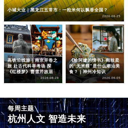
小城大业｜黑龙江五常市：一粒米何以飘香全国？
2026-06-25
高铁沿线游｜南京开卷之
《给阿嬷的情书》南枝卖
旅 赴古代科举考场 探
的“无米粿”是什么潮汕美
《红楼梦》曹雪芹故居
食？｜神州冷知识
2026-06-28
2026-06-05
每周主题
杭州人文 智造未来