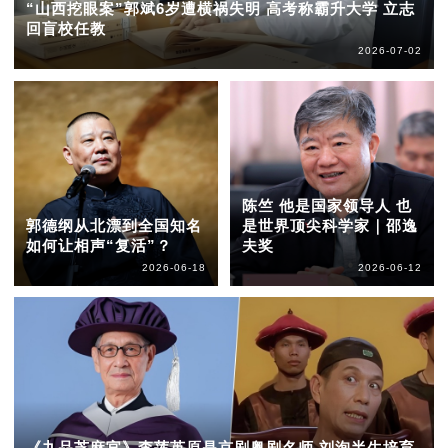
“山西挖眼案”郭斌6岁遭横祸失明 高考称霸升大学 立志
回盲校任教
2026-07-02
陈竺 他是国家领导人 也
郭德纲从北漂到全国知名
是世界顶尖科学家｜邵逸
如何让相声“复活”？
夫奖
2026-06-18
2026-06-12
《九品芝麻官》李莲英原是京剧粤剧名师 刘洵半生培育