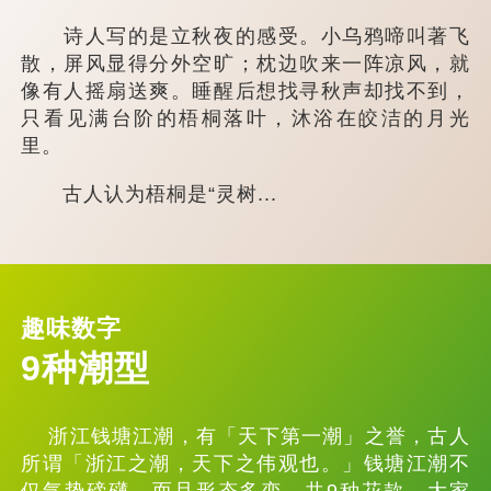
诗人写的是立秋夜的感受。小乌鸦啼叫著飞
散，屏风显得分外空旷；枕边吹来一阵凉风，就
像有人摇扇送爽。睡醒后想找寻秋声却找不到，
只看见满台阶的梧桐落叶，沐浴在皎洁的月光
里。
古人认为梧桐是“灵树...
趣味数字
9种潮型
浙江钱塘江潮，有「天下第一潮」之誉，古人
所谓「浙江之潮，天下之伟观也。」钱塘江潮不
仅气势磅礴，而且形态多变，共9种花款，大家