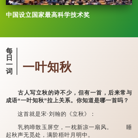
中国设立国家最高科学技术奖
每
日
一叶知秋
一
词
古人写立秋的诗不少，但有一首，后来常与
成语“一叶知秋”拉上关系。你知道是哪一首吗？
这首就是宋·刘翰的《立秋》：
乳鸦啼散玉屏空，一枕新凉一扇风。 睡
起秋声无觅处，满阶梧叶月明中。