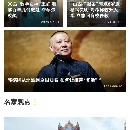
90后“数学女神”王虹 破
“山西挖眼案”郭斌6岁遭
解百年几何谜题 夺菲尔
横祸失明 高考称霸升大
兹奖
学 立志回盲校任教
2026-07-24
2026-07-02
郭德纲从北漂到全国知名 如何让相声“复活”？
2026-06-18
名家观点