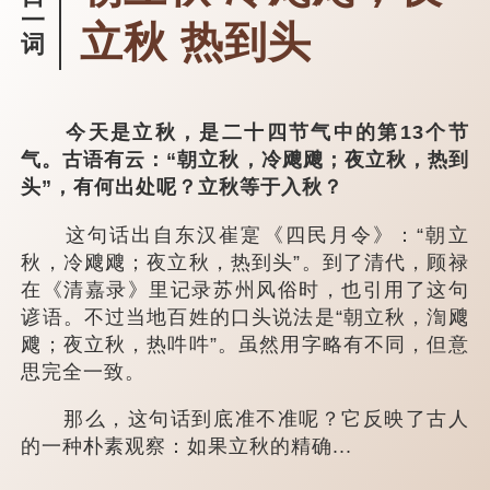
一
立秋 热到头
词
今天是立秋，是二十四节气中的第13个节
气。古语有云：“朝立秋，冷飕飕；夜立秋，热到
头”，有何出处呢？立秋等于入秋？
这句话出自东汉崔寔《四民月令》：“朝立
秋，冷飕飕；夜立秋，热到头”。到了清代，顾禄
在《清嘉录》里记录苏州风俗时，也引用了这句
谚语。不过当地百姓的口头说法是“朝立秋，渹飕
飕；夜立秋，热吽吽”。虽然用字略有不同，但意
思完全一致。
那么，这句话到底准不准呢？它反映了古人
的一种朴素观察：如果立秋的精确...