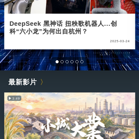
DeepSeek 黑神话 扭秧歌机器人...创
科“六小龙”为何出自杭州？
2025-03-24
最新影片
3:49