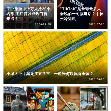
工业旅游｜上万人抢20个
“TikTok”是全球最多人
名额 工厂何以成热门新
会说的一句福建话？｜神
景点？
州冷知识
2026-07-08
2026-07-03
小城大业｜黑龙江五常市：一粒米何以飘香全国？
2026-06-25