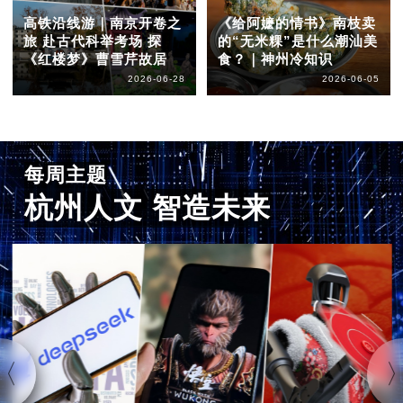
高铁沿线游｜南京开卷之
《给阿嬷的情书》南枝卖
旅 赴古代科举考场 探
的“无米粿”是什么潮汕美
《红楼梦》曹雪芹故居
食？｜神州冷知识
2026-06-28
2026-06-05
每周主题
杭州人文 智造未来