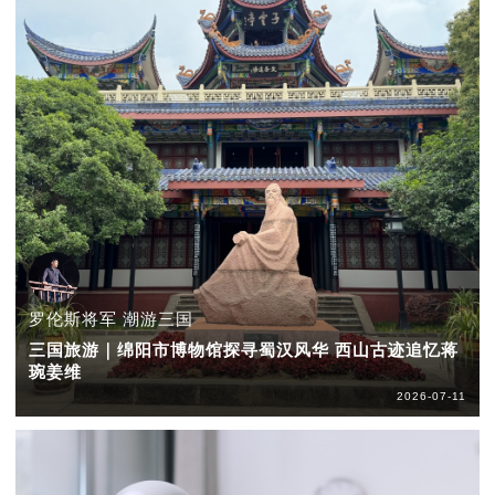
罗伦斯将军 潮游三国
三国旅游｜绵阳市博物馆探寻蜀汉风华 西山古迹追忆蒋
琬姜维
2026-07-11