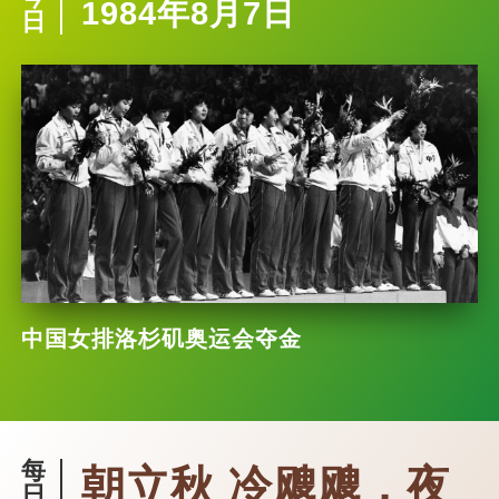
1984年8月7日
日
中国女排洛杉矶奥运会夺金
每
朝立秋 冷飕飕，夜
日