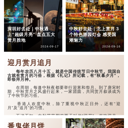
球背对地球，人们看不到月
亮。
望，是指到了农历十
五、十六，月亮上光的一面
全部向着地球，这时月亮、
地球和太阳排成一条直线的
深圳好去处｜中秋遇
中秋好去处｜北上赏月 3
时刻，人们就能看到圆圆的
「满月」，就是所谓「月
上“超级月亮” 盘点五大
个特色游园灯会 感受国
圆」了。
赏月胜地
潮魅力
农历...
2024-09-17
2024-09-16
迎月赏月追月
每年农历八月十五，就是中国传统节日中秋节。我国自
古就有赏月的习俗，根据《礼记》所记载，有“秋暮夕月”，
即祭拜月神。
在周朝，每逢中秋夜都要举行迎寒和祭月。到了唐宋时
期，中秋赏月之风盛行起来，一家团圆，共同赏月叙谈成为
了中秋节的习俗。
香港人欢度中秋，除了重视中秋正日外，还有“迎
月”及“追月”的习惯。
不说不知，中秋节节期前两天叫做“迎节”，俗称迎月，
后两天叫做“余节”，俗称追月，中间八月十五才叫“正节”...
番鬼佬月饼