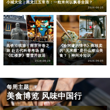
小城大业｜黑龙江五常市：一粒米何以飘香全国？
2026-06-25
高铁沿线游｜南京开卷之
《给阿嬷的情书》南枝卖
旅 赴古代科举考场 探
的“无米粿”是什么潮汕美
《红楼梦》曹雪芹故居
食？｜神州冷知识
2026-06-28
2026-06-05
每周主题
美食博览 风味中国行