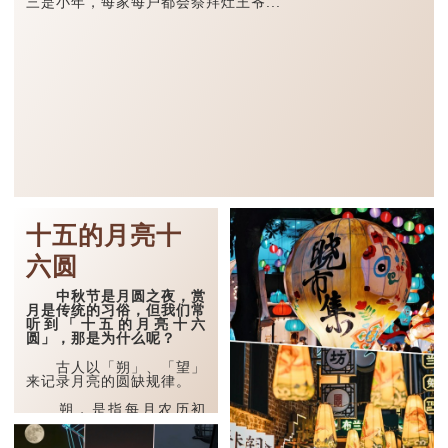
三是小年，每家每户都会祭拜灶王爷...
十五的月亮十
六圆
中秋节是月圆之夜，赏
月是传统的习俗，但我们常
听到「十五的月亮十六
圆」，那是为什么呢？
古人以「朔」、「望」
来记录月亮的圆缺规律。
朔，是指每月农历初
一，这时月亮运行到地球和
太阳之间，月亮被照亮的半