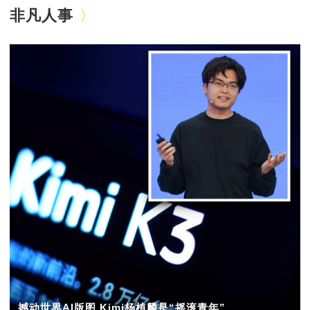
非凡人事
撼动世界AI版图 Kimi杨植麟是“摇滚青年”