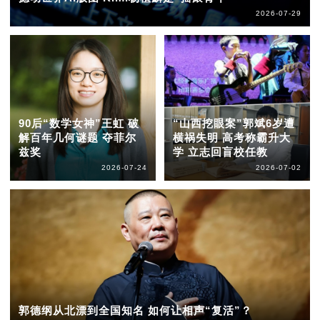
2026-07-29
90后“数学女神”王虹 破
“山西挖眼案”郭斌6岁遭
解百年几何谜题 夺菲尔
横祸失明 高考称霸升大
兹奖
学 立志回盲校任教
2026-07-24
2026-07-02
郭德纲从北漂到全国知名 如何让相声“复活”？