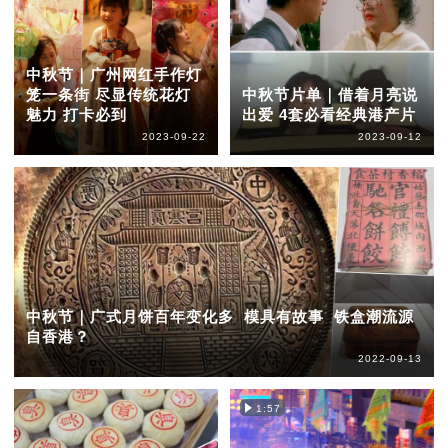
中秋节｜广州网红手作灯
笼一条街 尽显传统花灯
中秋节片单｜借着月亮说
魅力 打卡必到
出爱 4套必看经典港产片
2023-09-22
2023-09-12
中秋节｜广式月饼百年变化多 模具有故事 铁盒潮流源
自香港？
2022-09-13
1:57