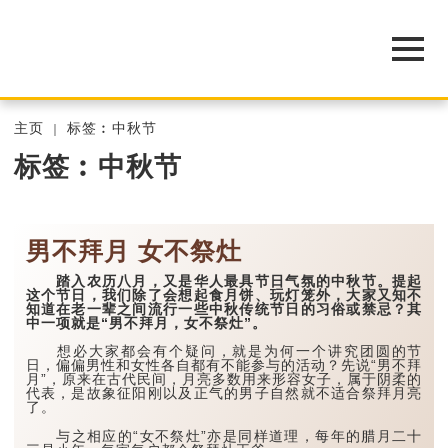
主页
标签︰中秋节
标签︰中秋节
男不拜月 女不祭灶
踏入农历八月，又是华人最具节日气氛的中秋节。提起
这个节日，我们除了会想起食月饼、玩灯笼外，大家又知不
知道在老一辈之间流行一些中秋传统节日的习俗或禁忌？其
中一项就是“男不拜月，女不祭灶”。
想必大家都会有个疑问，就是为何一个讲究团圆的节
日，偏偏男性和女性各自都有不能参与的活动？先说“男不拜
月”，原来在古代民间，月亮多数用来形容女子，属于阴柔的
代表，是故象征阳刚以及正气的男子自然就不适合祭拜月亮
了。
与之相应的“女不祭灶”亦是同样道理，每年的腊月二十