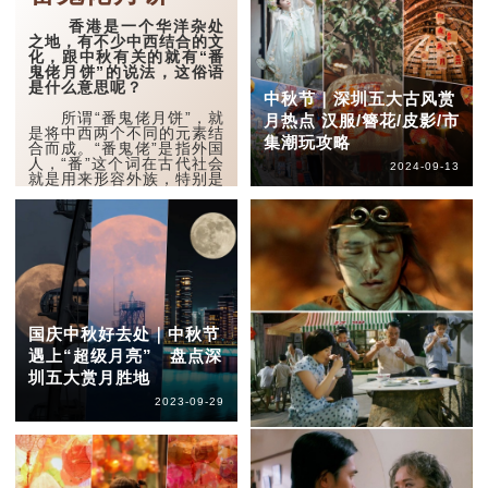
香港是一个华洋杂处
之地，有不少中西结合的文
化，跟中秋有关的就有“番
鬼佬月饼”的说法，这俗语
是什么意思呢？
中秋节｜深圳五大古风赏
所谓“番鬼佬月饼”，就
月热点 汉服/簪花/皮影/市
是将中西两个不同的元素结
集潮玩攻略
合而成。“番鬼佬”是指外国
人，“番”这个词在古代社会
2024-09-13
就是用来形容外族，特别是
一些离中原甚远的外族，带
有野蛮、没文化之意。
以往香港有不少英国人
在此地生活，由此本地华人
会以“番鬼佬”形容他们。至
于月饼，英语就
是“mooncake”，刚好发音
与广东话“...
国庆中秋好去处｜中秋节
遇上“超级月亮” 盘点深
圳五大赏月胜地
2023-09-29