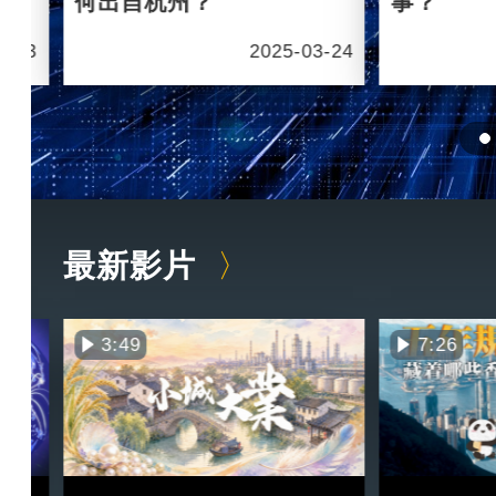
何出自杭州？
事？
6-03
2025-03-24
最新影片
3:49
7:26