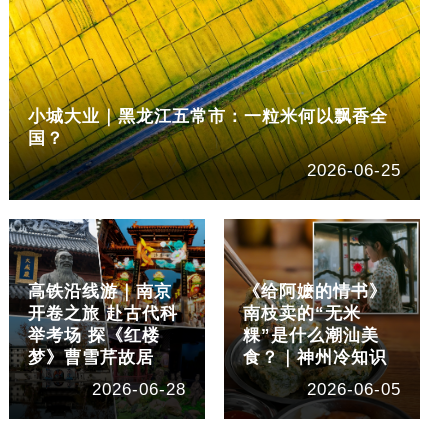
小城大业｜黑龙江五常市：一粒米何以飘香全
国？
2026-06-25
高铁沿线游｜南京
《给阿嬷的情书》
开卷之旅 赴古代科
南枝卖的“无米
举考场 探《红楼
粿”是什么潮汕美
梦》曹雪芹故居
食？｜神州冷知识
2026-06-28
2026-06-05