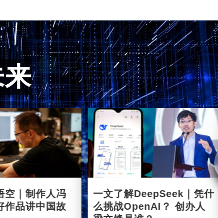
未来
悟空｜制作人冯
一文了解DeepSeek｜凭什
好作品讲中国故
么挑战OpenAI？ 创办人