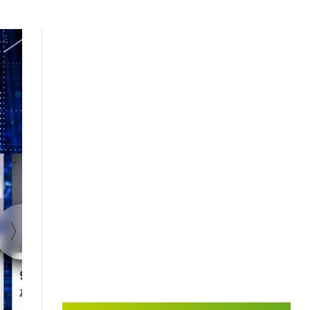
1:40
90后王兴兴 “英语学渣”是
智慧城市｜杭
机械人天才
大脑” 有何神