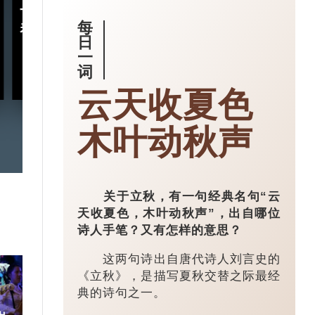
十五五规划｜五年规划 藏
小城大业｜浙
每
着什么中国“治”慧？
镇：一粒珍珠如
日
亿璀璨王国？
一
词
2026-03-18
云天收夏色
木叶动秋声
关于立秋，有一句经典名句“云
天收夏色，木叶动秋声”，出自哪位
诗人手笔？又有怎样的意思？
这两句诗出自唐代诗人刘言史的
《立秋》，是描写夏秋交替之际最经
典的诗句之一。