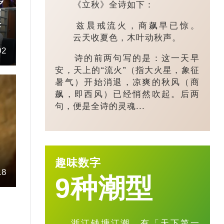
岁
《立秋》全诗如下：
霸
任
兹晨戒流火，商飙早已惊。
云天收夏色，木叶动秋声。
02
诗的前两句写的是：这一天早
安，天上的“流火”（指大火星，象征
暑气）开始消退，凉爽的秋风（商
飙，即西风）已经悄然吹起。后两
句，便是全诗的灵魂...
趣味数字
18
9种潮型
浙江钱塘江潮，有「天下第一