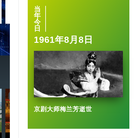
当
2025-03-17
年
今
日
1961年8月8日
7:20
3:49
京剧大师梅兰芳逝世