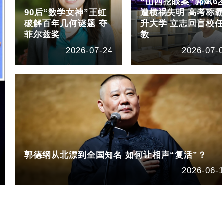
“山西挖眼案”郭斌6
90后“数学女神”王虹
遭横祸失明 高考称
破解百年几何谜题 夺
升大学 立志回盲校
菲尔兹奖
教
2026-07-24
2026-07-
郭德纲从北漂到全国知名 如何让相声“复活”？
2026-06-