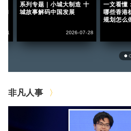
：
系列专题｜小城大制造 十
一文看懂
 II
城故事解码中国发展
哪些香港
规划怎么
1-11
2026-07-28
非凡人事