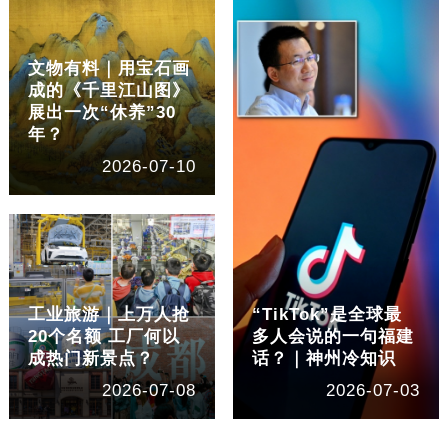
文物有料｜用宝石画
成的《千里江山图》
展出一次“休养”30
年？
2026-07-10
工业旅游｜上万人抢
“TikTok”是全球最
20个名额 工厂何以
多人会说的一句福建
成热门新景点？
话？｜神州冷知识
2026-07-08
2026-07-03