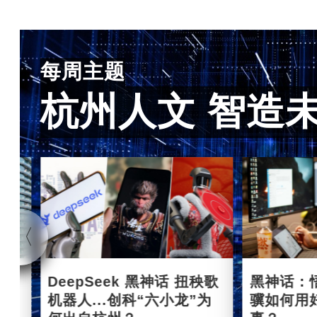
每周主题
杭州人文 智造
杭州
DeepSeek 黑神话 扭秧歌
黑神话：
机器人...创科“六小龙”为
骥如何用