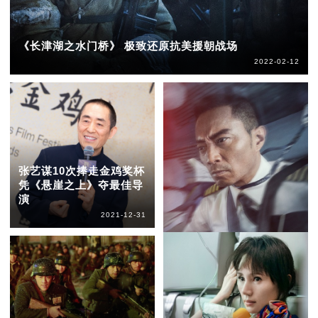
《长津湖之水门桥》 极致还原抗美援朝战场
2022-02-12
张艺谋10次捧走金鸡奖杯
凭《悬崖之上》夺最佳导
演
2021-12-31