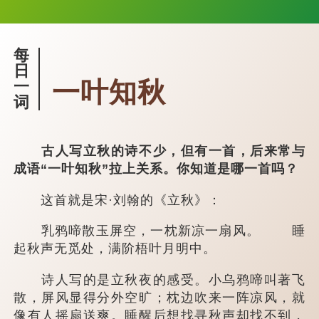
每
日
一叶知秋
一
词
古人写立秋的诗不少，但有一首，后来常与
成语“一叶知秋”拉上关系。你知道是哪一首吗？
这首就是宋·刘翰的《立秋》：
乳鸦啼散玉屏空，一枕新凉一扇风。 睡
起秋声无觅处，满阶梧叶月明中。
诗人写的是立秋夜的感受。小乌鸦啼叫著飞
散，屏风显得分外空旷；枕边吹来一阵凉风，就
像有人摇扇送爽。睡醒后想找寻秋声却找不到，