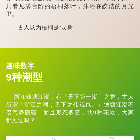
只看见满台阶的梧桐落叶，沐浴在皎洁的月光
里。
古人认为梧桐是“灵树...
趣味数字
9种潮型
浙江钱塘江潮，有「天下第一潮」之誉，古人
所谓「浙江之潮，天下之伟观也。」钱塘江潮不
仅气势磅礴，而且形态多变，共9种花款，大家
都见过吗？