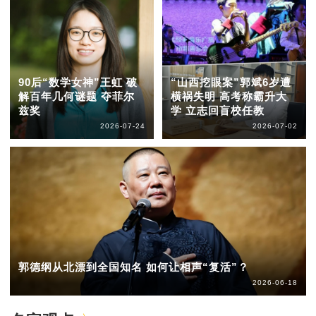
90后“数学女神”王虹 破
“山西挖眼案”郭斌6岁遭
解百年几何谜题 夺菲尔
横祸失明 高考称霸升大
兹奖
学 立志回盲校任教
2026-07-24
2026-07-02
郭德纲从北漂到全国知名 如何让相声“复活”？
2026-06-18