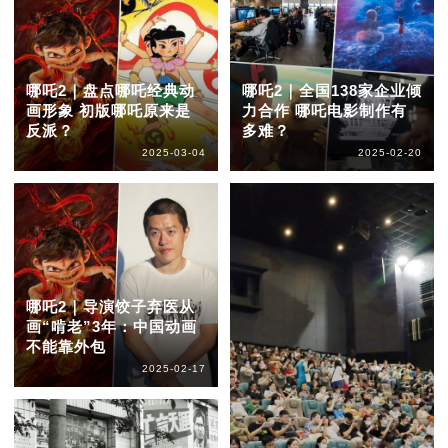
哪吒2｜盘点哪吒经典动
哪吒2｜全国138家企业倾
画形象 初版哪吒原来是
力合作 哪吒电影制作有
反派？
多难？
2025-03-04
2025-02-20
哪吒2｜导演饺子弃医从
画“啃老”3年：中国动画
不能靠外包
2025-02-17