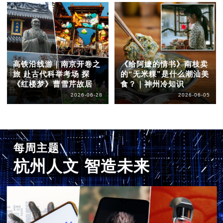
高铁沿线游｜南京开卷之
《给阿嬷的情书》南枝卖
旅 赴古代科举考场 探
的“无米粿”是什么潮汕美
《红楼梦》曹雪芹故居
食？｜神州冷知识
2026-06-28
2026-06-05
每周主题
杭州人文 智造未来