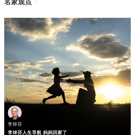
名家观点
李焯芬
李焯芬人生导航 妈妈回家了