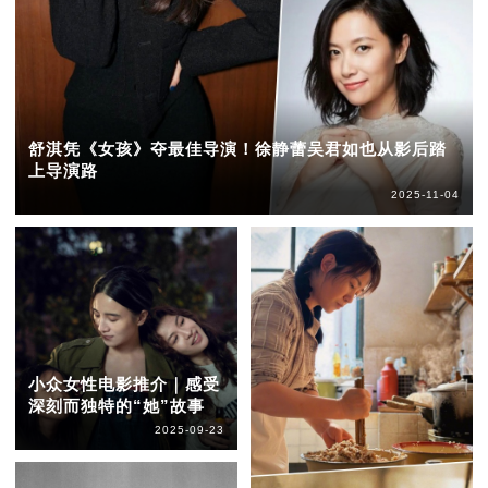
舒淇凭《女孩》夺最佳导演！徐静蕾吴君如也从影后踏
上导演路
2025-11-04
小众女性电影推介｜感受
深刻而独特的“她”故事
2025-09-23