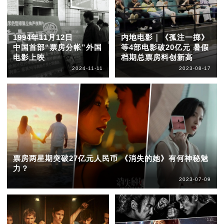
1994年11月12日
内地电影｜《孤注一掷》
中国首部“票房分帐”外国
等4部电影破20亿元 暑假
电影上映
档期总票房料创新高
2024-11-11
2023-08-17
票房两星期突破27亿元人民币 《消失的她》有何神秘魅
力？
2023-07-09