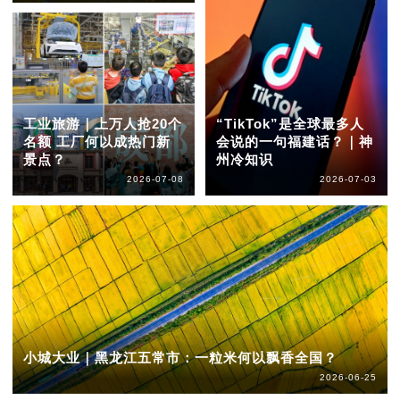
工业旅游｜上万人抢20个
“TikTok”是全球最多人
名额 工厂何以成热门新
会说的一句福建话？｜神
景点？
州冷知识
2026-07-08
2026-07-03
小城大业｜黑龙江五常市：一粒米何以飘香全国？
2026-06-25