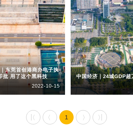
业｜东莞首创港商办电子执
即批 用了这个黑科技
中国经济｜24城GDP
2022-10-15
1