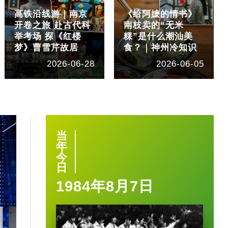
高铁沿线游｜南京
《给阿嬷的情书》
开卷之旅 赴古代科
南枝卖的“无米
举考场 探《红楼
粿”是什么潮汕美
梦》曹雪芹故居
食？｜神州冷知识
2026-06-28
2026-06-05
当
年
今
日
1984年8月7日
1:40