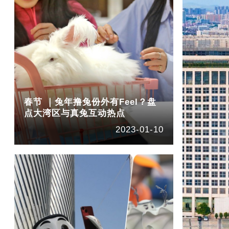
春节 ｜兔年撸兔份外有Feel？盘
点大湾区与真兔互动热点
2023-01-10