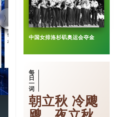
90后王兴兴 “英语学渣”是
智慧城市｜杭
中国女排洛杉矶奥运会夺金
机械人天才
大脑” 有何神
2025-03-17
每
日
一
词
朝立秋 冷飕
飕，夜立秋