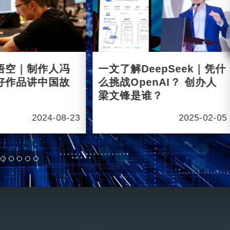
悟空｜制作人冯
一文了解DeepSeek｜凭什
好作品讲中国故
么挑战OpenAI？ 创办人
梁文锋是谁？
2024-08-23
2025-02-05