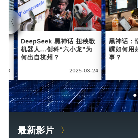
杭州
DeepSeek 黑神话 扭秧歌
黑神话：
机器人...创科“六小龙”为
骥如何用
何出自杭州？
事？
6-03
2025-03-24
最新影片