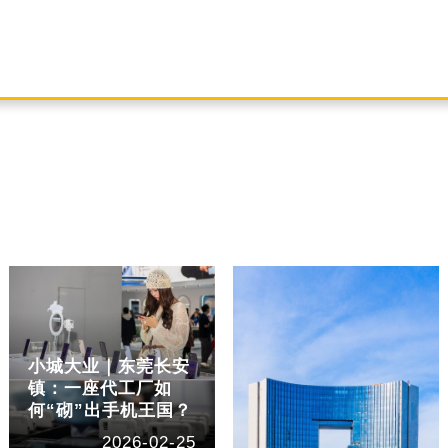
小城大业｜东莞长安
镇：一座代工厂如
何“砌”出手机王国？
2026-02-25