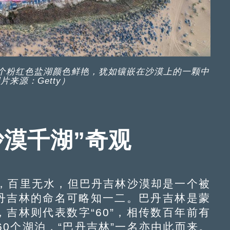
一个粉红色盐湖颜色鲜艳，犹如镶嵌在沙漠上的一颗中
片来源：Getty）
沙漠千湖”奇观
百里无水，但巴丹吉林沙漠却是一个被
巴丹吉林的命名可略知一二。巴丹吉林是蒙
，吉林则代表数字“60”，相传数百年前有
0个湖泊，“巴丹吉林”一名亦由此而来。