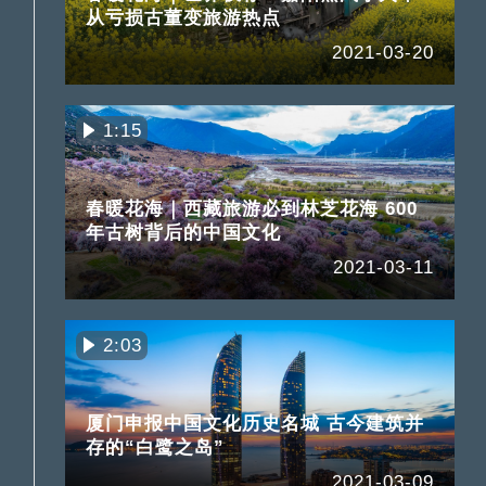
从亏损古董变旅游热点
2021-03-20
1:15
春暖花海｜西藏旅游必到林芝花海 600
年古树背后的中国文化
2021-03-11
2:03
厦门申报中国文化历史名城 古今建筑并
存的“白鹭之岛”
2021-03-09