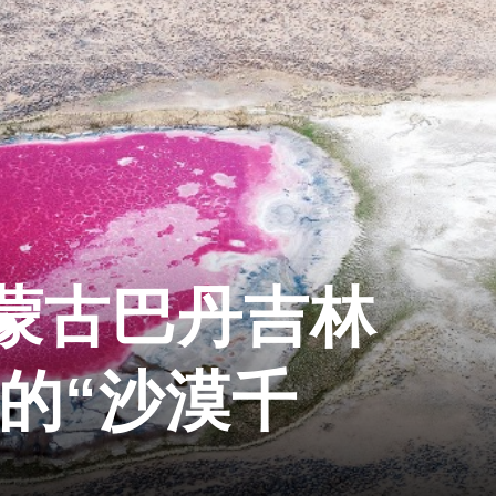
蒙古巴丹吉林
的“沙漠千