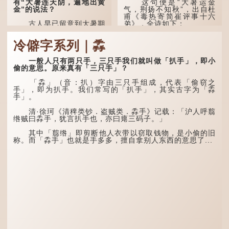
有“大暑连天阴，遍地出黄
这句便是“大暑运金
金”的说法？
气，荆扬不知秋”，出自杜
甫《毒热寄简崔评事十六
古人早已留意到大暑期
弟》，全诗如下：
间的气候规律。 《逸周书·
时训解》记载：「大暑之
大暑运金气，荆扬不知
冷僻字系列｜掱
日，腐草化为萤。又五日，
秋。
土润溽暑。又五日，大雨时
行。」意思是说，大暑时节
林下有塌翼，水中无行
一般人只有两只手，三只手我们就叫做「扒手」，即小
萤火虫出生，土地湿热，常
舟。
偷的意思。原来真有「三只手」？
有大雨出现。
五行当中“金”对应秋
「掱」（音：扒）字由三只手组成，代表「偷窃之
这段时期的雨水，对农
季，代表凉爽肃杀之
手」，即为扒手。我们常写的「扒手」，其实古字为「掱
作物尤其重要。三伏天酷热
气。“运”是“运行”，描写大
手」。
难耐，农作物不能缺水。若
暑的酷热阻碍了金气的流
连续几天降雨，泥土得以湿
转。
清·徐珂《清稗类钞．盗贼类．掱手》记载：「沪人呼翦
润；雨过天晴后，烈日高
绺贼曰掱手，犹言扒手也，亦曰瘪三码子。」
照...
“荆扬”指荆州（湖北）
和扬州（江苏），泛指长江
其中「翦绺」即剪断他人衣带以窃取钱物，是小偷的旧
中下游地区，“...
称。而「掱手」也就是手多多，擅自拿别人东西的意思了...