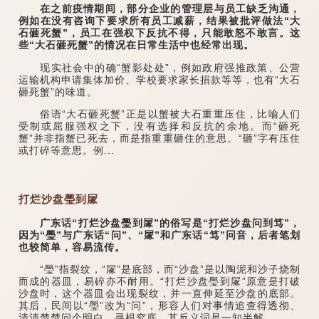
在之前疫情期间，部分企业的管理层与员工缺乏沟通，
例如在没有咨询下要求所有员工减薪，结果被批评做法“大
石砸死蟹”，员工在强权下反抗不得，只能敢怒不敢言。这
些“大石砸死蟹”的情况在日常生活中也经常出现。
现实社会中的确“蟹影处处”，例如政府强推政策、公营
运输机构申请集体加价、学校要求家长捐款等等，也有“大石
砸死蟹”的味道。
俗语“大石砸死蟹”正是以蟹被大石重重压住，比喻人们
受制或屈服强权之下，没有选择和反抗的余地。而“砸死
蟹”并非指蟹已死去，而是指重重砸住的意思。“砸”字有压住
或打碎等意思。例...
打烂沙盘璺到㞘
广东话“打烂沙盘璺到㞘”的俗写是“打烂沙盘问到笃”，
因为“璺”与广东话“问”、“㞘”和广东话“笃”冋音，后者笔划
也较简单，容易流传。
“璺”指裂纹，“㞘”是底部，而“沙盘”是以陶泥和沙子烧制
而成的器皿，易碎亦不耐用。“打烂沙盘璺到㞘”原意是打破
沙盘时，这个器皿会出现裂纹，并一直伸延至沙盘的底部。
其后，民间以“璺”改为“问”，形容人们对事情追查得透彻、
清清楚楚问个明白，寻根究底，其反义词是一知半解。