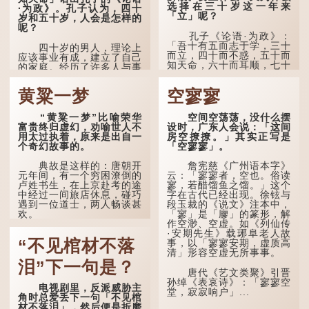
选择在三十岁这一年来
·为政》。孔子认为，四十
「立」呢？
岁和五十岁，人会是怎样的
呢？
孔子《论语·为政》：
「吾十有五而志于学，三十
四十岁的男人，理论上
而立，四十而不惑，五十而
应该事业有成，建立了自己
知天命，六十而耳顺，七十
的家庭。经历了许多人与事
而从心所欲，不逾矩。」
之后，对事物有了自己的判
断能力，不会轻易为表象所
黄粱一梦
空寥寥
在古代，男子一般于二
迷惑。
十岁进行冠礼，冠礼完成后
便是成人，但由于未达壮
孔子在《论语·子罕》
“黄粱一梦”比喻荣华
空间空荡荡，没什么摆
年，所以又称「弱冠」。
也说：「知者不惑，仁者不
富贵终归虚幻，劝喻世人不
设时，广东人会说：「这间
《礼记·曲礼》明确记载：
忧，勇者不惧。」「知」与
用太过执着，原来是出自一
房空撩撩。」其实正写是
「人生十年曰幼，学；二十
智慧的「智」相通，四十岁
个奇幻故事的。
「空寥寥」。
曰弱，冠；三十曰壮，有
的男人应已累积足够智慧，
室。」这说明三十岁...
不再对自己的人生感到困
典故是这样的：唐朝开
詹宪慈《广州语本字》
惑、忧虑与恐惧。
元年间，有一个穷困潦倒的
云：「寥寥者，空也。俗读
卢姓书生，在上京赴考的途
寥，若醋馏鱼之馏。」这个
到了五十岁，...
中经过一间旅店休息，碰巧
字在古代已经出现。徐铉与
遇到一位道士，两人畅谈甚
段玉裁的《说文》注本中，
欢。
「寥」是「廫」的篆形，解
作空渺、空虚。如《列仙传
·安期先生》载琊阜老人故
言谈间，卢姓书生感慨
“不见棺材不落
事，以「寥寥安期，虚质高
自己虽贵为读书人，但一直
清」形容空虚无所事事。
未能考取功名，仍然贫困，
感到十分落泊。于是，道士
泪”下一句是？
拿出一个青瓷枕头，让卢姓
唐代《艺文类聚》引晋
书生睡一睡，便能满足他希
孙绰《表哀诗》：「寥寥空
电视剧里，反派威胁主
望得到荣华富贵的愿望。
堂，寂寂响户」...
角时总爱丢下一句「不见棺
材不落泪」，然后便是折磨