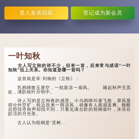
登入
发表回应
登记
成为新会员
一叶知秋
古人写立秋的诗不少，但有一首，后来常与成语“一叶
知秋”拉上关系。你知道是哪一首吗？
这首就是宋·刘翰的《立秋》：
乳鸦啼散玉屏空，一枕新凉一扇风。 睡起秋声无觅
处，满阶梧叶月明中。
诗人写的是立秋夜的感受。小乌鸦啼叫著飞散，屏风显
得分外空旷；枕边吹来一阵凉风，就像有人摇扇送爽。睡醒
后想找寻秋声却找不到，只看见满台阶的梧桐落叶，沐浴在
皎洁的月光里。
古人认为梧桐是“灵树...