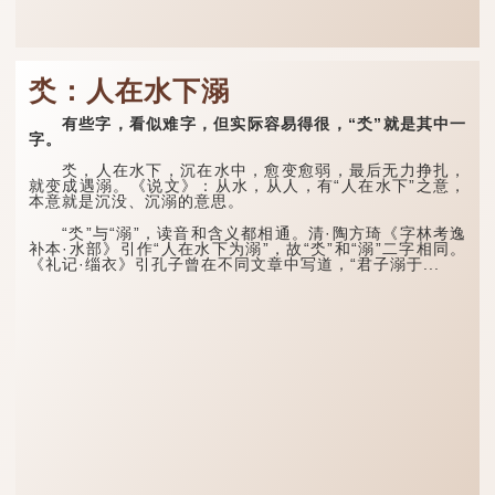
氼：人在水下溺
有些字，看似难字，但实际容易得很，“氼”就是其中一
字。
氼，人在水下，沉在水中，愈变愈弱，最后无力挣扎，
就变成遇溺。《说文》：从水，从人，有“人在水下”之意，
本意就是沉没、沉溺的意思。
“氼”与“溺”，读音和含义都相通。清·陶方琦《字林考逸
补本·水部》引作“人在水下为溺”，故“氼”和“溺”二字相同。
《礼记·缁衣》引孔子曾在不同文章中写道，“君子溺于...