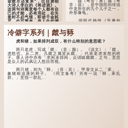
赑（粤音：鼻）屭（粤
金散尽还复来"，出自唐朝
音：器），是中国民间传说
大诗人李白的《将进酒》。
中龙所生的九个儿子之一，
这两句诗寓意每个人都有自
外形像龟。
己的才能，必有用处，在失
意时不必气馁，即使千金耗
据明代杨慎《升庵外
尽，也可重来，是人生低潮
集》记载，龙生九子的次序
时激励向上的名句。
排列为：赑屭、螭吻、蒲
冷僻字系列｜虤与豩
牢、狴犴、饕餮、蚣蝮、睚
原诗写道："人生得意
眦、狻猊、椒图（此为其中
须尽欢，莫使金樽空对月。
一种说法）。
虎和猪，如果排列成双，有什么特别的意思呢？
天生我材必有用，千金散尽
还复来。烹羊宰牛且为乐，
龙九子外形与能力各有
会须一饮三百杯。" 意思是
两只老虎，写成「虤」（音：颜）。 《说文》：「虤，
不同，其中，赑屭原形像
说：上天给了我才能，必然
虎怒也。从二虎。凡虤之属皆从虤。」代表老虎发怒的样
龟，因为能负重，多作为碑
有用到的地方；即使千金散
子。唐人诗中亦有「求闲未得闲，众诮瞋虤虤」之句，意思
座，有“碑下...
去，也终会重新得到。
是众人的讥讽让人怒目而视。
李白作此诗时，大约是
两只猪，则为「豩」（音：宾）。甲骨文从二「豕」，
天宝十一年。当时他已被唐
象猪相追逐的样子。 《同文备考》另有一说「豩，豕乱
玄宗赐金放还约八年，这期
群。」意指一群乱...
间经常与朋友游山玩水，部
分诗作显露出怀...