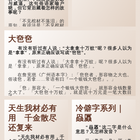
这时，...
与威逼。这句俗语家喻户
晓，但它背后藏着怎样的故
事呢？
「不见棺材不落泪」的
原句，有说法是「不见棺材
不下泪」或「不见亲棺不下
泪」，出自明朝兰陵笑笑生
大夿夿
所著的《金瓶梅词话》第九
十八回。原意是指人未亲眼
见到亲人棺木，便不会真正
有没有听过有人说：“大拿拿十万蚊”呢？很多人以为
感到悲伤；后来引申为比喻
是“拿拿”，原来正确应该写成“夿夿”。
人执迷不悟，不到彻底失
败，便不肯罢休。
有没有听过有人说：「大拿拿十万蚊」呢？很多人以为
是「拿拿」，原来正确应该写成「夿夿」。
许多人对这上半句耳熟
能详，但它其实还有下半句
在詹宪慈《广州语本字》：「夿夿者，形容物之大也。
——「不到黄河心不死」...
俗读夿，若拿……常语有曰『一个银钱大夿夿』。」
「夿」形​​容大，「一个银钱大夿夿」，就形容金钱数量
之大了。 「大夿夿十万蚊」，就是说十万元是一笔大数目
了。...
天生我材必有
冷僻字系列｜
用 千金散尽
赑屭
还复来
“赑屭”这二字是什么
意思？又怎样发音？
"天生我材必有用，千