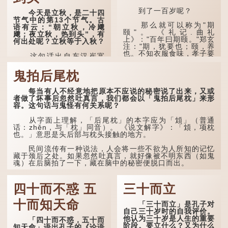
诗的前两句写的是：这
一天早安，天上的“流
到了一百岁呢？
今天是立秋，是二十四
火”（指大火星，象征暑
节气中的第13个节气。古
气）开始消退，凉爽的秋风
那么就可以称为"期
语有云：“朝立秋，冷飕
（商飙，即西风）已经悄然
颐"。 《礼记.曲礼
飕；夜立秋，热到头”，有
吹起。后两句，便是全诗的
上》："百年曰期颐。"郑玄
何出处呢？立秋等于入秋？
灵魂...
注："期，犹要也；颐，养
也。不知衣服食味，孝子要
这句话出自东汉崔寔
尽养...
《四民月令》：“朝立秋，
冷飕飕；夜立秋，热到
鬼拍后尾枕
头”。到了清代，顾禄在
《清嘉录》里记录苏州风俗
每当有人不经意地把原本不应说的秘密说了出来，又或
时，也引用了这句谚语。不
者做了坏事后忽然吐真言，我们都会以「鬼拍后尾枕」来形
过当地百姓的口头说法
容。这句话与鬼怪有何关系呢？
是“朝立秋，渹飕飕；夜立
秋，热吽吽”。虽然用字略
有不同，但意思完全一致。
从字面上理解，「后尾枕」的本字应为「䪴」（普通
话：zhěn，与「枕」同音）。 《说文解字》：「䪴，项枕
也。」意思是头后部与枕头接触的地方。
那么，这句话到底准不
准呢？它反映了古人的一种
朴素观察：如果立秋的精
民间流传有一种说法，人会将一些不欲为人所知的记忆
确...
藏于颈后之处。如果忽然吐真言，就好像被不明东西（如鬼
魂）在后脑拍了一下，藏在脑中的秘密便脱口而出。
因此...
四十而不惑 五
三十而立
十而知天命
「三十而立」是孔子对
自己三十岁时的自我评价。
他认为三十岁是人生的重要
「四十而不惑，五十而
阶段。要立什么？又为什么
知天命」语出孔子的《论语