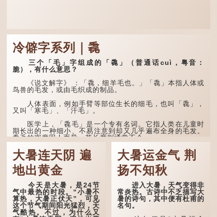
冷僻字系列｜毳
三个「毛」字组成的「毳」（普通话cuì，粤音：
脆），有什么意思？
《说文解字》 ：「毳，细羊毛也。」「毳」本指人体或
鸟兽的毛发，或由毛织成的制品。
人体表面，例如手臂等部位生长的细毛，也叫「毳」，
又叫「寒毛」、「汗毛」。
医学上，「毳毛」是一个专有名词。它指人类在儿童时
期长出的一种细小、不易注意到却又几乎遍布全身的毛发。
毳毛的密度因人而异，其长度则通常不会...
大暑连天阴 遍
大暑运金气 荆
地出黄金
扬不知秋
今天是大暑，是24节
进入大暑，天气变得非
气中最热的时段。“小暑不
常炎热。古诗中不乏描写大
算热，大暑正伏天”，可见
暑的诗句，其中便有杜甫的
这个节气期间阳光猛烈，天
名句。
气酷热。不过，为什么又