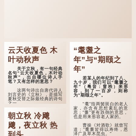
云天收夏色 木
“耄耋之
叶动秋声
年”与“期颐之
年”
关于立秋，有一句经典
名句“云天收夏色，木叶动
秋声”，出自哪位诗人手
若某人的年纪到了八、
笔？又有怎样的意思？
九十岁，我们可以“耄耋之
年”（粤音：冒秩）来形
这两句诗出自唐代诗人
容，到了一百岁，则称
刘言史的《立秋》，是描写
为“期颐之年”。
夏秋交替之际最经典的诗句
之一。
"耄"指两鬓斑白的老人
家，亦含有思想紊乱的意
《立秋》全诗如下：
思；"耋"更有跌倒的意思，
朝立秋 冷飕
也是用来形容老人家的。
兹晨戒流火，商飙早已
飕，夜立秋 热
惊。 云天收夏色，木
曹操《对酒歌》就曾写
叶动秋声。
道："耄耋皆得以寿终，恩
到头
泽广及草木昆虫。"