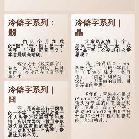
冷僻字系列：
冷僻字系列｜
朤
瞐
由四个月组成
大家熟识的“目”字，
的“朤”（音：朗）是一个
如果三个走在一起，成
古字，与“朗”同音同义，
为“瞐”字，会变成什么意
本意是明亮晴朗。
思呢？
这个见于《说文解字》
瞐（普通话音：mò,
卷七，原文：“明也，从月
粤音：莫），《康熙字典》
良声”。今收录在《康熙字
引《玉篇》释为「美目
典》中。
也」，《类篇》则释为「目
深也」，即美丽的眼睛、目
光深邃的意思。
这个字，用法颇多。
冷僻字系列｜
多年前，苹果手机推出
“朤朤干坤，舍我其
囧
iPhone12时，曾宣传它的
谁。”干坤是《周易》中的
镜头有专业的计算摄影功
两个卦名，这里指天地、宇
能，便用上「瞐」这个字，
宙等，形容政治清明，天下
囧，是近年流行于网络
表达iPhone12有由8位提
太平！
的一个字，因其字型好像一
升至10位HDR视频拍摄功
个人失意时双眉弯下的表
能，能自动进...
“天空朤朤，任鸟儿高
情，所以在网络上被用来形
飞。”也是指天清气明，鸟
容失意或窘迫的状态。不
儿可高飞。
过，这其实是一个古字，意
思还大有不同。
“朤朤脆脆”就是形容办