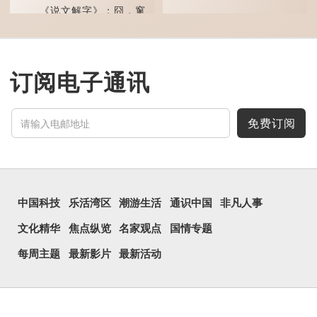
事爽快干脆。我...
《说文解字》：囧，窻
牖丽廔闿明。象形。囧，本
义是透光通明的窗户，跟
「囱」一样都是「窗」的象
形字。甲骨文中又用作地
名，古书中的「黍于囧」表
示在囧地种黍。
订阅电子通讯
这个古字十分少用，直
至21世纪，网络上开始流
行表情符号，这个字也被网
民当做表情符号来用。
免费订阅
囧字的「八」像一对委
屈的八字眉模样，「口」像
惊讶、...
中国科技
乐活湾区
潮游生活
通识中国
非凡人事
文化精华
焦点纵览
名家观点
国情专题
每周主题
最新影片
最新活动