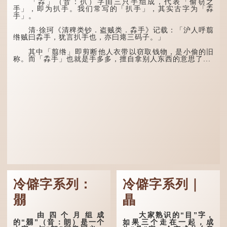
五行当中“金”对应秋
「掱」（音：扒）字由三只手组成，代表「偷窃之
这段时期的雨水，对农
季，代表凉爽肃杀之
手」，即为扒手。我们常写的「扒手」，其实古字为「掱
作物尤其重要。三伏天酷热
气。“运”是“运行”，描写大
手」。
难耐，农作物不能缺水。若
暑的酷热阻碍了金气的流
连续几天降雨，泥土得以湿
转。
清·徐珂《清稗类钞．盗贼类．掱手》记载：「沪人呼翦
润；雨过天晴后，烈日高
绺贼曰掱手，犹言扒手也，亦曰瘪三码子。」
照...
“荆扬”指荆州（湖北）
和扬州（江苏），泛指长江
其中「翦绺」即剪断他人衣带以窃取钱物，是小偷的旧
中下游地区，“...
称。而「掱手」也就是手多多，擅自拿别人东西的意思了...
冷僻字系列：
冷僻字系列｜
朤
瞐
由四个月组成
大家熟识的“目”字，
的“朤”（音：朗）是一个
如果三个走在一起，成