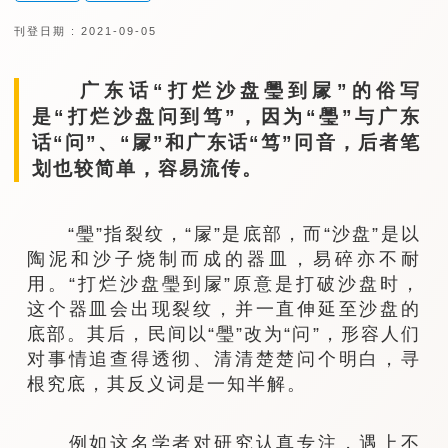
刊登日期 : 2021-09-05
广东话“打烂沙盘璺到㞘”的俗写
是“打烂沙盘问到笃”，因为“璺”与广东
话“问”、“㞘”和广东话“笃”冋音，后者笔
划也较简单，容易流传。
“璺”指裂纹，“㞘”是底部，而“沙盘”是以
陶泥和沙子烧制而成的器皿，易碎亦不耐
用。“打烂沙盘璺到㞘”原意是打破沙盘时，
这个器皿会出现裂纹，并一直伸延至沙盘的
底部。其后，民间以“璺”改为“问”，形容人们
对事情追查得透彻、清清楚楚问个明白，寻
根究底，其反义词是一知半解。
例如这名学者对研究认真专注，遇上不