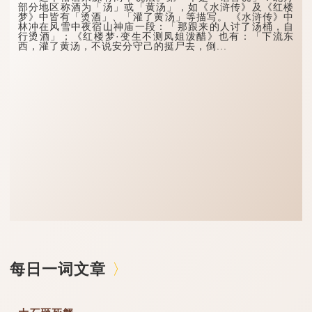
部分地区称酒为「汤」或「黄汤」，如《水浒传》及《红楼
梦》中皆有「烫酒」、「灌了黄汤」等描写。 《水浒传》中
林冲在风雪中夜宿山神庙一段：「那跟来的人讨了汤桶，自
行烫酒」；《红楼梦·变生不测凤姐泼醋》也有：「下流东
西，灌了黄汤，不说安分守己的挺尸去，倒...
每日一词文章