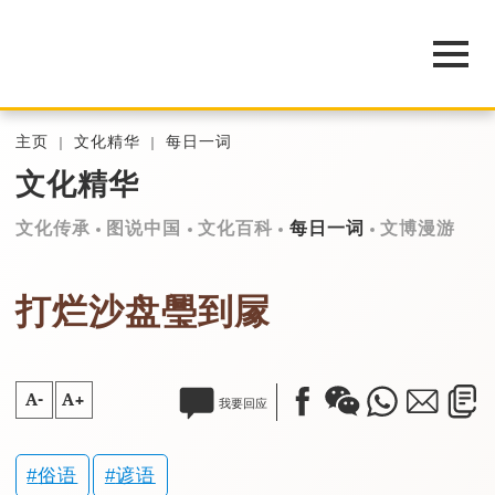
主页
文化精华
每日一词
文化精华
文化传承
图说中国
文化百科
每日一词
文博漫游
打烂沙盘璺到㞘
A-
A+
我要回应
俗语
谚语