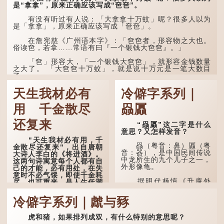
感到悲伤；后来引申为比喻
是“拿拿”，原来正确应该写成“夿夿”。
人执迷不悟，不到彻底失
败，便不肯罢休。
有没有听过有人说：「大拿拿十万蚊」呢？很多人以为
是「拿拿」，原来正确应该写成「夿夿」。
许多人对这上半句耳熟
能详，但它其实还有下半句
在詹宪慈《广州语本字》：「夿夿者，形容物之大也。
——「不到黄河心不死」...
俗读夿，若拿……常语有曰『一个银钱大夿夿』。」
「夿」形​​容大，「一个银钱大夿夿」，就形容金钱数量
之大了。 「大夿夿十万蚊」，就是说十万元是一笔大数目
了。...
天生我材必有
冷僻字系列｜
用 千金散尽
赑屭
还复来
“赑屭”这二字是什么
意思？又怎样发音？
"天生我材必有用，千
赑（粤音：鼻）屭（粤
金散尽还复来"，出自唐朝
音：器），是中国民间传说
大诗人李白的《将进酒》。
中龙所生的九个儿子之一，
这两句诗寓意每个人都有自
外形像龟。
己的才能，必有用处，在失
意时不必气馁，即使千金耗
据明代杨慎《升庵外
尽，也可重来，是人生低潮
集》记载，龙生九子的次序
时激励向上的名句。
排列为：赑屭、螭吻、蒲
冷僻字系列｜虤与豩
牢、狴犴、饕餮、蚣蝮、睚
原诗写道："人生得意
眦、狻猊、椒图（此为其中
须尽欢，莫使金樽空对月。
一种说法）。
虎和猪，如果排列成双，有什么特别的意思呢？
天生我材必有用，千金散尽