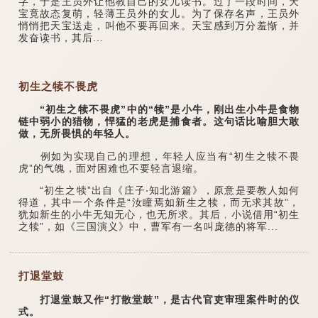
字，于是王员外让他教自己的女儿读书。过了一段时间，天
宝竟故态复萌，轻薄王员外的女儿。为了保存名声，王员外
悄悄把天宝送走，叫他不要再回来。天宝感到万分羞惭，并
发奋读书，其后...
初生之犊不畏虎
“初生之犊不畏虎”中的“犊”是小牛，刚出生小牛是食物
链中弱小的猎物，悍猛的老虎是捕食者。这句话比喻胆大敢
做，无所畏惧的年轻人。
例如为实现自己的理想，年轻人应当有“初生之犊不畏
虎”的气魄，面对困难也不要轻言退缩。
“初生之犊”出自《庄子‧知北游篇》，原意是要教人如何
得道，其中一个条件是“汝瞳焉如新生之犊，而无求其故”，
犹如新生的小牛无知无心，也无所求。其后﹐小说借用“初生
之犊”，如《三国演义》中，曹军有一名叫庞德的将军...
打退堂鼓
打退堂鼓又作“打散堂鼓”，是古代官吏审理案件时的仪
式。