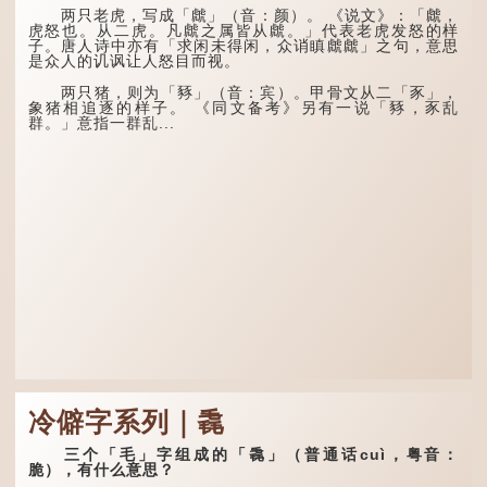
还复来。烹羊宰牛且为乐，
龙九子外形与能力各有
会须一饮三百杯。" 意思是
两只老虎，写成「虤」（音：颜）。 《说文》：「虤，
不同，其中，赑屭原形像
说：上天给了我才能，必然
虎怒也。从二虎。凡虤之属皆从虤。」代表老虎发怒的样
龟，因为能负重，多作为碑
有用到的地方；即使千金散
子。唐人诗中亦有「求闲未得闲，众诮瞋虤虤」之句，意思
座，有“碑下...
去，也终会重新得到。
是众人的讥讽让人怒目而视。
李白作此诗时，大约是
两只猪，则为「豩」（音：宾）。甲骨文从二「豕」，
天宝十一年。当时他已被唐
象猪相追逐的样子。 《同文备考》另有一说「豩，豕乱
玄宗赐金放还约八年，这期
群。」意指一群乱...
间经常与朋友游山玩水，部
分诗作显露出怀...
冷僻字系列｜毳
三个「毛」字组成的「毳」（普通话cuì，粤音：
脆），有什么意思？