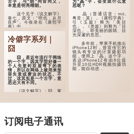
古字，与“朗”同音同义，
为“瞐”字，会变成什么意
本意是明亮晴朗。
思呢？
这个见于《说文解字》
瞐（普通话音：mò,
卷七，原文：“明也，从月
粤音：莫），《康熙字典》
良声”。今收录在《康熙字
引《玉篇》释为「美目
典》中。
也」，《类篇》则释为「目
深也」，即美丽的眼睛、目
光深邃的意思。
这个字，用法颇多。
冷僻字系列｜
多年前，苹果手机推出
“朤朤干坤，舍我其
囧
iPhone12时，曾宣传它的
谁。”干坤是《周易》中的
镜头有专业的计算摄影功
两个卦名，这里指天地、宇
能，便用上「瞐」这个字，
宙等，形容政治清明，天下
囧，是近年流行于网络
表达iPhone12有由8位提
太平！
的一个字，因其字型好像一
升至10位HDR视频拍摄功
个人失意时双眉弯下的表
能，能自动进...
“天空朤朤，任鸟儿高
情，所以在网络上被用来形
飞。”也是指天清气明，鸟
容失意或窘迫的状态。不
儿可高飞。
过，这其实是一个古字，意
思还大有不同。
“朤朤脆脆”就是形容办
事爽快干脆。我...
《说文解字》：囧，窻
牖丽廔闿明。象形。囧，本
义是透光通明的窗户，跟
「囱」一样都是「窗」的象
形字。甲骨文中又用作地
名，古书中的「黍于囧」表
示在囧地种黍。
订阅电子通讯
这个古字十分少用，直
至21世纪，网络上开始流
行表情符号，这个字也被网