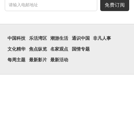
民当做表情符号来用。
免费订阅
囧字的「八」像一对委
屈的八字眉模样，「口」像
惊讶、...
中国科技
乐活湾区
潮游生活
通识中国
非凡人事
文化精华
焦点纵览
名家观点
国情专题
每周主题
最新影片
最新活动