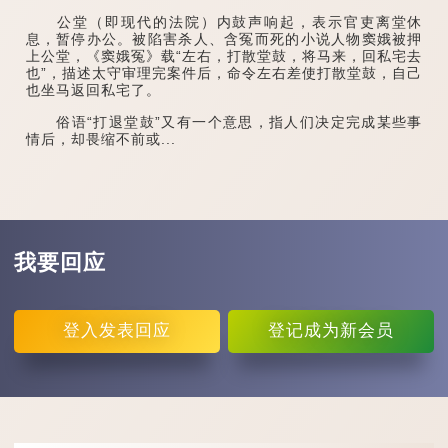
公堂（即现代的法院）内鼓声响起，表示官吏离堂休
息，暂停办公。被陷害杀人、含冤而死的小说人物窦娥被押
上公堂，《窦娥冤》载“左右，打散堂鼓，将马来，回私宅去
也”，描述太守审理完案件后，命令左右差使打散堂鼓，自己
也坐马返回私宅了。
俗语“打退堂鼓”又有一个意思，指人们决定完成某些事
情后，却畏缩不前或...
我要回应
登入
发表回应
登记
成为新会员