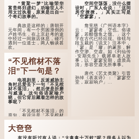
便是成人，但由于未达壮
孔子在《论语·子罕》
“黄粱一梦”比喻荣华
空间空荡荡，没什么摆
年，所以又称「弱冠」。
也说：「知者不惑，仁者不
富贵终归虚幻，劝喻世人不
设时，广东人会说：「这间
《礼记·曲礼》明确记载：
忧，勇者不惧。」「知」与
用太过执着，原来是出自一
房空撩撩。」其实正写是
「人生十年曰幼，学；二十
智慧的「智」相通，四十岁
个奇幻故事的。
「空寥寥」。
曰弱，冠；三十曰壮，有
的男人应已累积足够智慧，
室。」这说明三十岁...
不再对自己的人生感到困
典故是这样的：唐朝开
詹宪慈《广州语本字》
惑、忧虑与恐惧。
元年间，有一个穷困潦倒的
云：「寥寥者，空也。俗读
卢姓书生，在上京赴考的途
寥，若醋馏鱼之馏。」这个
到了五十岁，...
中经过一间旅店休息，碰巧
字在古代已经出现。徐铉与
遇到一位道士，两人畅谈甚
段玉裁的《说文》注本中，
欢。
「寥」是「廫」的篆形，解
作空渺、空虚。如《列仙传
·安期先生》载琊阜老人故
言谈间，卢姓书生感慨
“不见棺材不落
事，以「寥寥安期，虚质高
自己虽贵为读书人，但一直
清」形容空虚无所事事。
未能考取功名，仍然贫困，
感到十分落泊。于是，道士
泪”下一句是？
拿出一个青瓷枕头，让卢姓
唐代《艺文类聚》引晋
书生睡一睡，便能满足他希
孙绰《表哀诗》：「寥寥空
电视剧里，反派威胁主
望得到荣华富贵的愿望。
堂，寂寂响户」...
角时总爱丢下一句「不见棺
材不落泪」，然后便是折磨
这时，...
与威逼。这句俗语家喻户
晓，但它背后藏着怎样的故
事呢？
「不见棺材不落泪」的
原句，有说法是「不见棺材
不下泪」或「不见亲棺不下
泪」，出自明朝兰陵笑笑生
大夿夿
所著的《金瓶梅词话》第九
十八回。原意是指人未亲眼
见到亲人棺木，便不会真正
有没有听过有人说：“大拿拿十万蚊”呢？很多人以为