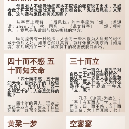
《清嘉录》里记录苏州风俗
每当有人不经意地把原本不应说的秘密说了出来，又或
时，也引用了这句谚语。不
者做了坏事后忽然吐真言，我们都会以「鬼拍后尾枕」来形
过当地百姓的口头说法
容。这句话与鬼怪有何关系呢？
是“朝立秋，渹飕飕；夜立
秋，热吽吽”。虽然用字略
有不同，但意思完全一致。
从字面上理解，「后尾枕」的本字应为「䪴」（普通
话：zhěn，与「枕」同音）。 《说文解字》：「䪴，项枕
也。」意思是头后部与枕头接触的地方。
那么，这句话到底准不
准呢？它反映了古人的一种
朴素观察：如果立秋的精
民间流传有一种说法，人会将一些不欲为人所知的记忆
确...
藏于颈后之处。如果忽然吐真言，就好像被不明东西（如鬼
魂）在后脑拍了一下，藏在脑中的秘密便脱口而出。
因此...
四十而不惑 五
三十而立
十而知天命
「三十而立」是孔子对
自己三十岁时的自我评价。
他认为三十岁是人生的重要
「四十而不惑，五十而
阶段。要立什么？又为什么
知天命」语出孔子的《论语
选择在三十岁这一年来
·为政》。孔子认为，四十
「立」呢？
岁和五十岁，人会是怎样的
呢？
孔子《论语·为政》：
「吾十有五而志于学，三十
四十岁的男人，理论上
而立，四十而不惑，五十而
应该事业有成，建立了自己
知天命，六十而耳顺，七十
的家庭。经历了许多人与事
而从心所欲，不逾矩。」
之后，对事物有了自己的判
断能力，不会轻易为表象所
黄粱一梦
空寥寥
在古代，男子一般于二
迷惑。
十岁进行冠礼，冠礼完成后