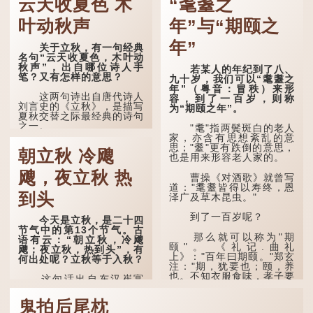
云天收夏色 木
“耄耋之
叶动秋声
年”与“期颐之
年”
关于立秋，有一句经典
名句“云天收夏色，木叶动
秋声”，出自哪位诗人手
若某人的年纪到了八、
笔？又有怎样的意思？
九十岁，我们可以“耄耋之
年”（粤音：冒秩）来形
这两句诗出自唐代诗人
容，到了一百岁，则称
刘言史的《立秋》，是描写
为“期颐之年”。
夏秋交替之际最经典的诗句
之一。
"耄"指两鬓斑白的老人
家，亦含有思想紊乱的意
《立秋》全诗如下：
思；"耋"更有跌倒的意思，
朝立秋 冷飕
也是用来形容老人家的。
兹晨戒流火，商飙早已
飕，夜立秋 热
惊。 云天收夏色，木
曹操《对酒歌》就曾写
叶动秋声。
道："耄耋皆得以寿终，恩
到头
泽广及草木昆虫。"
诗的前两句写的是：这
一天早安，天上的“流
到了一百岁呢？
今天是立秋，是二十四
火”（指大火星，象征暑
节气中的第13个节气。古
气）开始消退，凉爽的秋风
那么就可以称为"期
语有云：“朝立秋，冷飕
（商飙，即西风）已经悄然
颐"。 《礼记.曲礼
飕；夜立秋，热到头”，有
吹起。后两句，便是全诗的
上》："百年曰期颐。"郑玄
何出处呢？立秋等于入秋？
灵魂...
注："期，犹要也；颐，养
也。不知衣服食味，孝子要
这句话出自东汉崔寔
尽养...
《四民月令》：“朝立秋，
冷飕飕；夜立秋，热到
鬼拍后尾枕
头”。到了清代，顾禄在