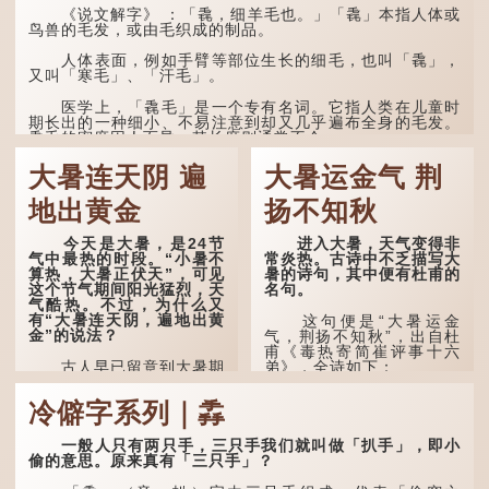
《说文解字》 ：「毳，细羊毛也。」「毳」本指人体或
鸟兽的毛发，或由毛织成的制品。
人体表面，例如手臂等部位生长的细毛，也叫「毳」，
又叫「寒毛」、「汗毛」。
医学上，「毳毛」是一个专有名词。它指人类在儿童时
期长出的一种细小、不易注意到却又几乎遍布全身的毛发。
毳毛的密度因人而异，其长度则通常不会...
大暑连天阴 遍
大暑运金气 荆
地出黄金
扬不知秋
今天是大暑，是24节
进入大暑，天气变得非
气中最热的时段。“小暑不
常炎热。古诗中不乏描写大
算热，大暑正伏天”，可见
暑的诗句，其中便有杜甫的
这个节气期间阳光猛烈，天
名句。
气酷热。不过，为什么又
有“大暑连天阴，遍地出黄
这句便是“大暑运金
金”的说法？
气，荆扬不知秋”，出自杜
甫《毒热寄简崔评事十六
古人早已留意到大暑期
弟》，全诗如下：
间的气候规律。 《逸周书·
时训解》记载：「大暑之
大暑运金气，荆扬不知
冷僻字系列｜掱
日，腐草化为萤。又五日，
秋。
土润溽暑。又五日，大雨时
行。」意思是说，大暑时节
林下有塌翼，水中无行
一般人只有两只手，三只手我们就叫做「扒手」，即小
萤火虫出生，土地湿热，常
舟。
偷的意思。原来真有「三只手」？
有大雨出现。