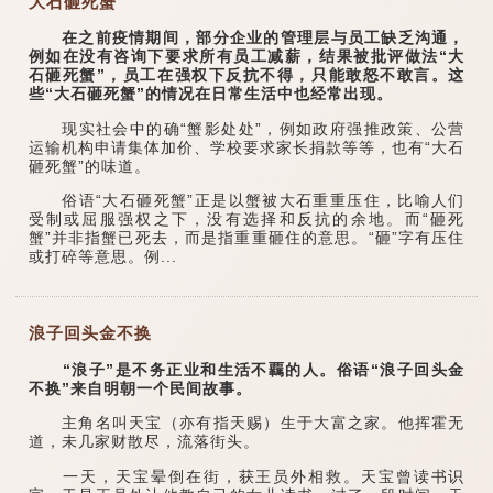
大石砸死蟹
在之前疫情期间，部分企业的管理层与员工缺乏沟通，
例如在没有咨询下要求所有员工减薪，结果被批评做法“大
石砸死蟹”，员工在强权下反抗不得，只能敢怒不敢言。这
些“大石砸死蟹”的情况在日常生活中也经常出现。
现实社会中的确“蟹影处处”，例如政府强推政策、公营
运输机构申请集体加价、学校要求家长捐款等等，也有“大石
砸死蟹”的味道。
俗语“大石砸死蟹”正是以蟹被大石重重压住，比喻人们
受制或屈服强权之下，没有选择和反抗的余地。而“砸死
蟹”并非指蟹已死去，而是指重重砸住的意思。“砸”字有压住
或打碎等意思。例...
浪子回头金不换
“浪子”是不务正业和生活不覊的人。俗语“浪子回头金
不换”来自明朝一个民间故事。
主角名叫天宝（亦有指天赐）生于大富之家。他挥霍无
道，未几家财散尽，流落街头。
一天，天宝晕倒在街，获王员外相救。天宝曾读书识