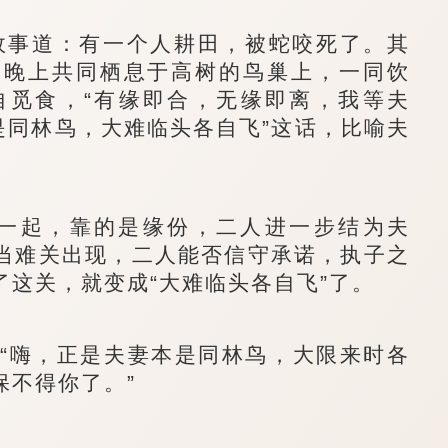
事道：有一个人耕田，被蛇咬死了。其
，晚上共同栖息于高树的鸟巢上，一同饮
自觅食，“有缘即合，无缘即离，我等夫
是同林鸟，大难临头各自飞”这话，比喻夫
起，靠的是缘份，二人进一步结为夫
当难关出现，二人能否信守承诺，执子之
这关，就变成“大难临头各自飞”了。
“嗨，正是夫妻本是同林鸟，大限来时各
保不得你了。”