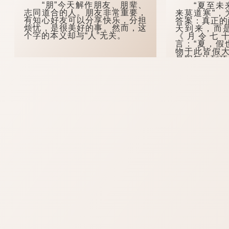
“朋”今天解作朋友、朋辈、
“夏至未来
志同道合的人。朋友非常重要，
来莫道寒”，
有知心好友可以分享快乐，分担
答案：真正的
烦忧，是很美好的事。然而，这
天到来，而
个字的本义却与“人”无关。
《月令七
言：“夏，假
物于此皆假大
是阳气达到顶
气渐生，但暑
有一个滞后过
过后才是真正
...