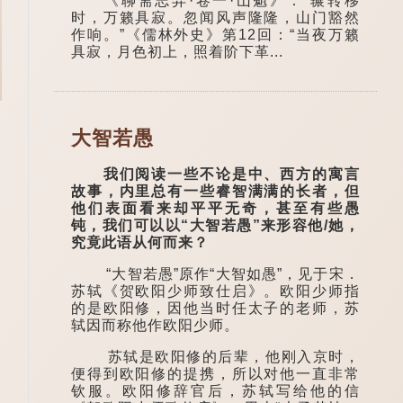
《聊斋志异·卷一·山魈》：“辗转移
时，万籁具寂。忽闻风声隆隆，山门豁然
作响。”《儒林外史》第12回：“当夜万籁
具寂，月色初上，照着阶下革...
大智若愚
我们阅读一些不论是中、西方的寓言
故事，内里总有一些睿智满满的长者，但
他们表面看来却平平无奇，甚至有些愚
钝，我们可以以“大智若愚”来形容他/她，
究竟此语从何而来？
“大智若愚”原作“大智如愚”，见于宋．
苏轼《贺欧阳少师致仕启》。欧阳少师指
的是欧阳修，因他当时任太子的老师，苏
轼因而称他作欧阳少师。
苏轼是欧阳修的后辈，他刚入京时，
便得到欧阳修的提携，所以对他一直非常
钦服。欧阳修辞官后，苏轼写给他的信