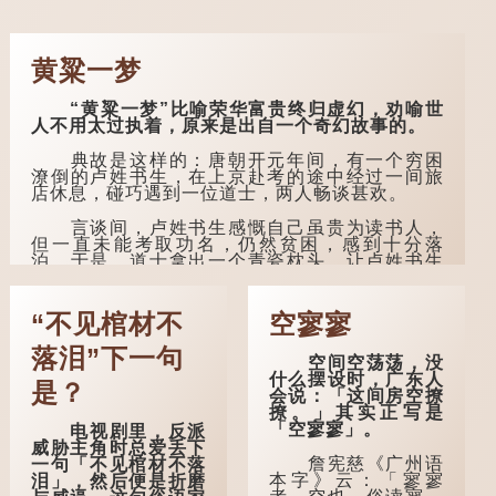
黄粱一梦
“黄粱一梦”比喻荣华富贵终归虚幻，劝喻世
人不用太过执着，原来是出自一个奇幻故事的。
典故是这样的：唐朝开元年间，有一个穷困
潦倒的卢姓书生，在上京赴考的途中经过一间旅
店休息，碰巧遇到一位道士，两人畅谈甚欢。
言谈间，卢姓书生感慨自己虽贵为读书人，
但一直未能考取功名，仍然贫困，感到十分落
泊。于是，道士拿出一个青瓷枕头，让卢姓书生
睡一睡，便能满足他希望得到荣华富贵的愿望。
这时，...
“不见棺材不
空寥寥
落泪”下一句
空间空荡荡，没
什么摆设时，广东人
是？
会说：「这间房空撩
撩。」其实正写是
「空寥寥」。
电视剧里，反派
威胁主角时总爱丢下
詹宪慈《广州语
一句「不见棺材不落
本字》云：「寥寥
泪」，然后便是折磨