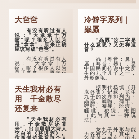
大夿夿
冷僻字系列｜
赑屭
有没有听过有人
说：“大拿拿十万
蚊”呢？很多人以为
“赑屭”这二字是
是“拿拿”，原来正确
什么意思？又怎样发
应该写成“夿夿”。
音？
有没有听过有人
赑（粤音：鼻）
说：「大拿拿十万
屭（粤音：器），是
蚊」呢？很多人以为
中国民间传说中龙所
是「拿拿」，原来正
生的九个儿子之一，
确应该写成「夿
外形像龟。
夿」。
据明代杨慎《升
天生我材必有
在詹宪慈《广州
庵外集》记载，龙生
语本字》：「夿夿
九子的次序排列为：
用 千金散尽
者，形容物之大也。
赑屭、螭吻、蒲牢、
俗读夿，若拿……常
狴犴、饕餮、蚣蝮、
还复来
语有曰『一个银钱大
睚眦、狻猊、椒图
夿夿』。」
（此为其中一种说
"天生我材必有
法）。
用，千金散尽还复
「夿」形​​容大，
来"，出自唐朝大诗人
「一个银钱大夿
龙九子外形与能
李白的《将进酒》。
夿」，就形容金钱数
力各有不同，其中，
这两句诗寓意每个人
量之大了。 「大夿夿
赑屭原形像龟，因为