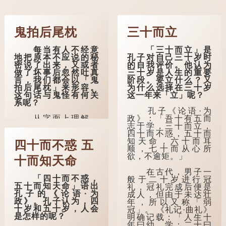
鬼拍后尾枕
三十而立
每当有人不经意
「三十而立」是
地把原本不应说的秘
孔子对自己三十岁时
密说了出来，又或者
的自我评价。他认为
做了坏事后忽然吐真
三十岁是人生的重要
言，我们都会以「鬼
阶段。要立什么？又
拍后尾枕」来形容。
为什么选择在三十岁
这句话与鬼怪有何关
这一年来「立」呢？
系呢？
孔子《论语·为
从字面上理解，
政》：「吾十有五而
「后尾枕」的本字应
志于学，三十而立，
为「䪴」（普通话：
四十而不惑，五十而
zhěn，与「枕」同
知天命，六十而耳
四十而不惑 五
音）。 《说文解
顺，七十而从心所
字》：「䪴，项枕
欲，不逾矩。」
十而知天命
也。」意思是头后部
与枕头接触的地方。
在古代，男子一
「四十而不惑，
般于二十岁进行冠
五十而知天命」语出
民间流传有一种
礼，冠礼完成后便是
孔子的《论语·为
说法，人会将一些不
成人，但由于未达壮
政》。孔子认为，四
欲为人所知的记忆藏
年，所以又称「弱
十岁和五十岁，人会
于颈后之处。如果忽
冠」。 《礼记·曲礼》
是怎样的呢？
然吐真言，就好像被
明确记载：「人生十
不明东西（如鬼魂）
年曰幼，学；二十曰