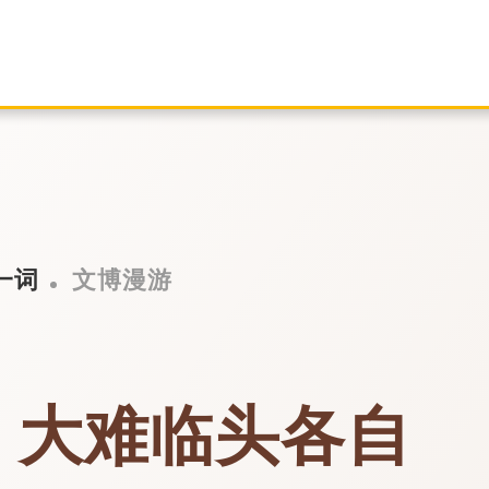
一词
文博漫游
 大难临头各自