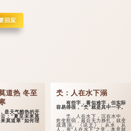
要回应
莫道热 冬至
氼：人在水下溺
寒
有些字，看似难字，但实际
容易得很，“氼”就是其中一字。
是天气酷热的开
氼，人在水下，沉在水中，
云：“夏至未来莫
愈变愈弱，最后无力挣扎，就变
来莫道寒”如何理
成遇溺。《说文》：从水，从
人，有“人在水下”之意，本意就