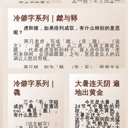
四十岁的男人，
在后脑拍了一下，藏
弱，冠；三十曰壮，
理论上应该事业有
在脑中的秘密便脱口
有室。」这说明三十
成，建立了自己的家
而出。
岁...
庭。经历了许多人与
冷僻字系列｜虤与豩
事之后，对事物有了
因此...
自己的判断能力，不
虎和猪，如果排列成双，有什么特别的意思
会轻易为表象所迷
呢？
惑。
两只老虎，写成「虤」（音：颜）。 《说
孔子在《论语·子
文》：「虤，虎怒也。从二虎。凡虤之属皆从
罕》也说：「知者不
虤。」代表老虎发怒的样子。唐人诗中亦有「求
惑，仁者不忧，勇者
闲未得闲，众诮瞋虤虤」之句，意思是众人的讥
不惧。」「知」与智
讽让人怒目而视。
慧的「智」相通，四
十岁的男人应已累积
两只猪，则为「豩」（音：宾）。甲骨文从
足够智慧，不再对自
二「豕」，象猪相追逐的样子。 《同文备考》另
己的人生感到困惑、
有一说「豩，豕乱群。」意指一群乱...
忧虑与恐惧。
冷僻字系列｜
大暑连天阴 遍
到了五十岁，...
毳
地出黄金
三个「毛」字组
今天是大暑，是
成的「毳」（普通话
24节气中最热的时
cuì，粤音：脆），
段。“小暑不算热，
有什么意思？
大暑正伏天”，可见
这个节气期间阳光猛
烈，天气酷热。不
《说文解字》 ：
过，为什么又有“大