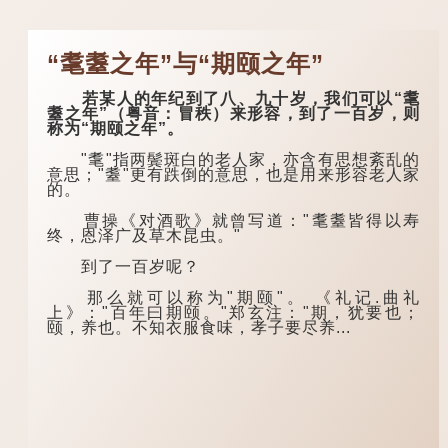
“耄耋之年”与“期颐之年”
若某人的年纪到了八、九十岁，我们可以“耄
耋之年”（粤音：冒秩）来形容，到了一百岁，则
称为“期颐之年”。
"耄"指两鬓斑白的老人家，亦含有思想紊乱的
意思；"耋"更有跌倒的意思，也是用来形容老人家
的。
曹操《对酒歌》就曾写道："耄耋皆得以寿
终，恩泽广及草木昆虫。"
到了一百岁呢？
那么就可以称为"期颐"。 《礼记.曲礼
上》："百年曰期颐。"郑玄注："期，犹要也；
颐，养也。不知衣服食味，孝子要尽养...