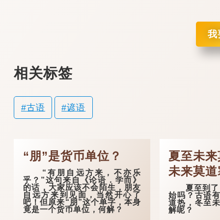
我
相关标签
古语
谚语
“朋”是货币单位？
夏至未来
未来莫道
“有朋自远方来，不亦乐
乎？”这句来自《论语．学而》
的话，大家应该不会陌生，朋友
夏至到了，
自远方来到见面，当然开心了
始吗？古语有
吧！但原来“朋”这个单字，本身
道热，冬至未
竟是一个货币单位，何解？
解呢？