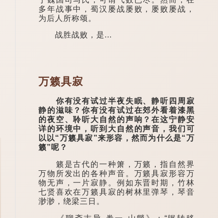
多年战事中，蜀汉屡战屡败，屡败屡战，
为后人所称颂。
战胜战败，是...
万籁具寂
你有没有试过半夜失眠、静听四周寂
静的滋味？你有没有试过在郊外看着漆黑
的夜空、聆听大自然的声响？在这宁静安
详的环境中，听到大自然的声音，我们可
以以“万籁具寂”来形容，然而为什么是“万
籁”呢？
籁是古代的一种箫，万籁，指自然界
万物所发出的各种声音。万籁具寂形容万
物无声，一片寂静。例如东晋时期，竹林
七贤喜欢在万籁具寂的树林里弹琴，琴音
渺渺，绕梁三日。