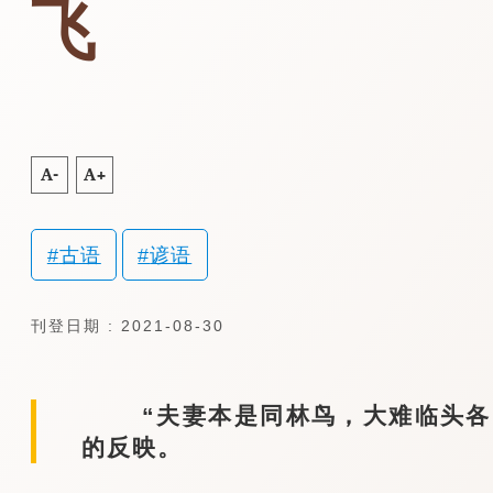
飞
A-
A+
古语
谚语
刊登日期 : 2021-08-30
“夫妻本是同林鸟，大难临头各自
的反映。