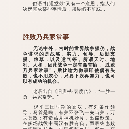
俗语“打退堂鼓”又有一个意思，指人们
决定完成某些事情后，却畏缩不前或...
胜败乃兵家常事
无论中外，古时的世界战争频仍，战
争讲求的是战略、实力、领导、后勤支
援、粮草，以及运气等，所谓天时、地
利、人和，因此战争一定有赢有输，“胜败
乃兵家常事”，后比喻为做事即使偶有失
败，也不用灰心，只要下次再努力，也可
以有成功的机会。
此语出自《旧唐书·裴度传》：“一胜一
负，兵家常势。”
观乎三国时期的蜀汉，有刘备作领
导，马首是瞻；有关羽张飞一夫当关，万
夫莫敌；有诸葛亮神机妙算，出谋献策。
在多场战役中蜀汉有胜有负，而最终也败
于魏国司马氏，可谓气数已尽。然而，在