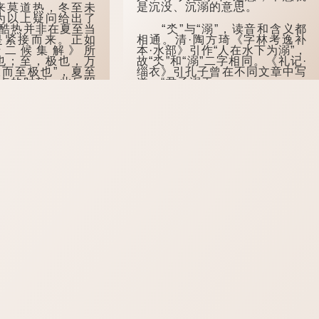
是沉没、沉溺的意思。
莫道热，冬至未
为以上疑问给出了
“氼”与“溺”，读音和含义都
酷热并非在夏至当
相通。清·陶方琦《字林考逸补
是紧接而来。正如
本·水部》引作“人在水下为溺”，
十二候集解》所
故“氼”和“溺”二字相同。《礼记·
也；至，极也，万
缁衣》引孔子曾在不同文章中写
而至极也”，夏至
道，“君子溺于...
点的时刻，此后阴
热的积累与释放却
程。古人认为夏至
暑热的开始。