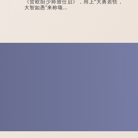
《贺欧阳少师致仕启》，用上“大勇若怯，
大智如愚”来称颂...