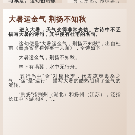
者，空也。俗读寥，
与威逼。这句俗语家
若醋馏鱼之馏。」这
喻户晓，但它背后藏
个字在古代已经出
着怎样的故事呢？
现。徐铉与段玉裁的
大暑运金气 荆扬不知秋
《说文》注本中，
「不见棺材不落
「寥」是「廫」的篆
泪」的原句，有说法
形，解作空渺、空
是「不见棺材不下
进入大暑，天气变得非常炎热。古诗中不乏
虚。如《列仙传·安
泪」或「不见亲棺不
描写大暑的诗句，其中便有杜甫的名句。
期先生》载琊阜老人
下泪」，出自明朝兰
故事，以「寥寥安
陵笑笑生所著的《金
这句便是“大暑运金气，荆扬不知秋”，出自杜
期，虚质高清」形容
瓶梅词话》第九十八
甫《毒热寄简崔评事十六弟》，全诗如下：
空虚无所事事。
回。原意是指人未亲
眼见到亲人棺木，便
大暑运金气，荆扬不知秋。
唐代《艺文类
不会真正感到悲伤；
聚》引晋孙绰《表哀
后来引申为比喻人执
林下有塌翼，水中无行舟。
诗》：「寥寥空堂，
迷不悟，不到彻底失
寂寂响户」...
败，便不肯罢休。
五行当中“金”对应秋季，代表凉爽肃杀之
气。“运”是“运行”，描写大暑的酷热阻碍了金气的
许多人对这上半
流转。
句耳熟能详，但它其
实还有下半句——
“荆扬”指荆州（湖北）和扬州（江苏），泛指
「不到黄河心不
长江中下游地区，“...
死」...