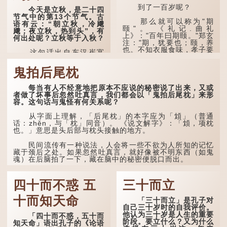
一天早安，天上的“流
到了一百岁呢？
今天是立秋，是二十四
火”（指大火星，象征暑
节气中的第13个节气。古
气）开始消退，凉爽的秋风
那么就可以称为"期
语有云：“朝立秋，冷飕
（商飙，即西风）已经悄然
颐"。 《礼记.曲礼
飕；夜立秋，热到头”，有
吹起。后两句，便是全诗的
上》："百年曰期颐。"郑玄
何出处呢？立秋等于入秋？
灵魂...
注："期，犹要也；颐，养
也。不知衣服食味，孝子要
这句话出自东汉崔寔
尽养...
《四民月令》：“朝立秋，
冷飕飕；夜立秋，热到
鬼拍后尾枕
头”。到了清代，顾禄在
《清嘉录》里记录苏州风俗
每当有人不经意地把原本不应说的秘密说了出来，又或
时，也引用了这句谚语。不
者做了坏事后忽然吐真言，我们都会以「鬼拍后尾枕」来形
过当地百姓的口头说法
容。这句话与鬼怪有何关系呢？
是“朝立秋，渹飕飕；夜立
秋，热吽吽”。虽然用字略
有不同，但意思完全一致。
从字面上理解，「后尾枕」的本字应为「䪴」（普通
话：zhěn，与「枕」同音）。 《说文解字》：「䪴，项枕
也。」意思是头后部与枕头接触的地方。
那么，这句话到底准不
准呢？它反映了古人的一种
朴素观察：如果立秋的精
民间流传有一种说法，人会将一些不欲为人所知的记忆
确...
藏于颈后之处。如果忽然吐真言，就好像被不明东西（如鬼
魂）在后脑拍了一下，藏在脑中的秘密便脱口而出。
因此...
四十而不惑 五
三十而立
十而知天命
「三十而立」是孔子对
自己三十岁时的自我评价。
他认为三十岁是人生的重要
「四十而不惑，五十而
阶段。要立什么？又为什么
知天命」语出孔子的《论语