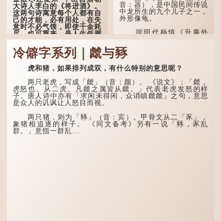
音：器），是中国民间传说
大诗人李白的《将进酒》。
中龙所生的九个儿子之一，
这两句诗寓意每个人都有自
外形像龟。
己的才能，必有用处，在失
意时不必气馁，即使千金耗
据明代杨慎《升庵外
尽，也可重来，是人生低潮
集》记载，龙生九子的次序
时激励向上的名句。
排列为：赑屭、螭吻、蒲
冷僻字系列｜虤与豩
牢、狴犴、饕餮、蚣蝮、睚
原诗写道："人生得意
眦、狻猊、椒图（此为其中
须尽欢，莫使金樽空对月。
一种说法）。
虎和猪，如果排列成双，有什么特别的意思呢？
天生我材必有用，千金散尽
还复来。烹羊宰牛且为乐，
龙九子外形与能力各有
会须一饮三百杯。" 意思是
两只老虎，写成「虤」（音：颜）。 《说文》：「虤，
不同，其中，赑屭原形像
说：上天给了我才能，必然
虎怒也。从二虎。凡虤之属皆从虤。」代表老虎发怒的样
龟，因为能负重，多作为碑
有用到的地方；即使千金散
子。唐人诗中亦有「求闲未得闲，众诮瞋虤虤」之句，意思
座，有“碑下...
去，也终会重新得到。
是众人的讥讽让人怒目而视。
李白作此诗时，大约是
两只猪，则为「豩」（音：宾）。甲骨文从二「豕」，
天宝十一年。当时他已被唐
象猪相追逐的样子。 《同文备考》另有一说「豩，豕乱
玄宗赐金放还约八年，这期
群。」意指一群乱...
间经常与朋友游山玩水，部
分诗作显露出怀...