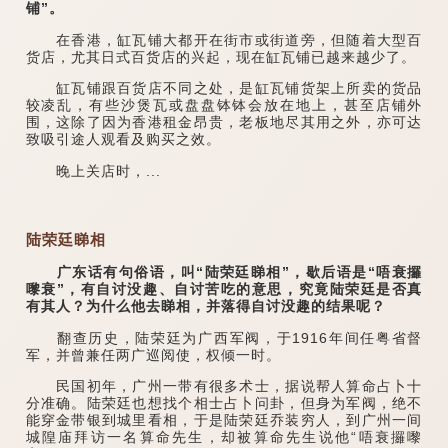
铺”。
在香港，缸瓦铺大都开在街市或街道旁，但随着大型百
货店，尤其日式百货店的兴起，现在缸瓦铺已越来越少了。
缸瓦铺跟百货店不同之处，是缸瓦铺货架上所卖的货品
较凌乱，有些沙煲瓦或盘盘钵钵会放在地上，甚至店铺外
围，这除了因为香港租金昂贵，老板地尽其用之外，亦可达
致吸引途人观看及购买之效。
晚上关店时，...
陆荣廷睇相
广东话有句俗语，叫“陆荣廷睇相”，歇后语是“唔衰攞
嚟衰”，有自讨没趣、自讨苦吃的意思，究竟陆荣廷是否真
有其人？为什么他去睇相，并落得自讨没趣的结果呢？
翻查历史，陆荣廷为广西军阀，于1916年间任粤省督
军，并曾兼任两广巡阅使，权倾一时。
民国初年，广州一带有很多术士，据说帮人算命占卜十
分准确。陆荣廷也想找个相士占卜问卦，但身为军阀，绝不
能穿金带银到城里看相，于是陆荣廷乔装穷人，到广州一间
城隍庙拜访一名算命先生，却被算命先生说他“唔衰攞嚟