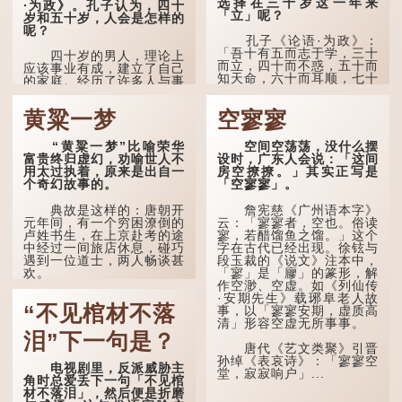
选择在三十岁这一年来
·为政》。孔子认为，四十
「立」呢？
岁和五十岁，人会是怎样的
呢？
孔子《论语·为政》：
「吾十有五而志于学，三十
四十岁的男人，理论上
而立，四十而不惑，五十而
应该事业有成，建立了自己
知天命，六十而耳顺，七十
的家庭。经历了许多人与事
而从心所欲，不逾矩。」
之后，对事物有了自己的判
断能力，不会轻易为表象所
黄粱一梦
空寥寥
在古代，男子一般于
迷惑。
二十岁进行冠礼，冠礼完
成后便是成人，但由于未
孔子在《论语·子罕》
“黄粱一梦”比喻荣华
空间空荡荡，没什么摆
达壮年，所以又称「弱
也说：「知者不惑，仁者不
富贵终归虚幻，劝喻世人不
设时，广东人会说：「这间
冠」。 《礼记·曲礼》明确
忧，勇者不惧。」「知」与
用太过执着，原来是出自一
房空撩撩。」其实正写是
记载：「人生十年曰幼，
智慧的「智」相通，四十岁
个奇幻故事的。
「空寥寥」。
学；二十曰弱，冠；三十曰
的男人应已累积足够智慧，
壮，有室。」这说明三十
不再对自己的人生感到困
典故是这样的：唐朝开
詹宪慈《广州语本字》
岁...
惑、忧虑与恐惧。
元年间，有一个穷困潦倒的
云：「寥寥者，空也。俗读
卢姓书生，在上京赴考的途
寥，若醋馏鱼之馏。」这个
到了五十岁，...
中经过一间旅店休息，碰巧
字在古代已经出现。徐铉与
遇到一位道士，两人畅谈甚
段玉裁的《说文》注本中，
欢。
「寥」是「廫」的篆形，解
作空渺、空虚。如《列仙传
·安期先生》载琊阜老人故
言谈间，卢姓书生感慨
“不见棺材不落
事，以「寥寥安期，虚质高
自己虽贵为读书人，但一直
清」形容空虚无所事事。
未能考取功名，仍然贫困，
感到十分落泊。于是，道士
泪”下一句是？
拿出一个青瓷枕头，让卢姓
唐代《艺文类聚》引晋
书生睡一睡，便能满足他希
孙绰《表哀诗》：「寥寥空
电视剧里，反派威胁主
望得到荣华富贵的愿望。
堂，寂寂响户」...
角时总爱丢下一句「不见棺
材不落泪」，然后便是折磨
这时，...