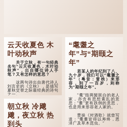
云天收夏色 木
“耄耋之
叶动秋声
年”与“期颐之
年”
关于立秋，有一句经典
名句“云天收夏色，木叶动
秋声”，出自哪位诗人手
若某人的年纪到了八、
笔？又有怎样的意思？
九十岁，我们可以“耄耋之
年”（粤音：冒秩）来形
这两句诗出自唐代诗人
容，到了一百岁，则称
刘言史的《立秋》，是描写
为“期颐之年”。
夏秋交替之际最经典的诗句
之一。
"耄"指两鬓斑白的老人
家，亦含有思想紊乱的意
《立秋》全诗如下：
思；"耋"更有跌倒的意思，
朝立秋 冷飕
也是用来形容老人家的。
兹晨戒流火，商飙早已
飕，夜立秋 热
惊。 云天收夏色，木
曹操《对酒歌》就曾写
叶动秋声。
道："耄耋皆得以寿终，恩
到头
泽广及草木昆虫。"
诗的前两句写的是：这