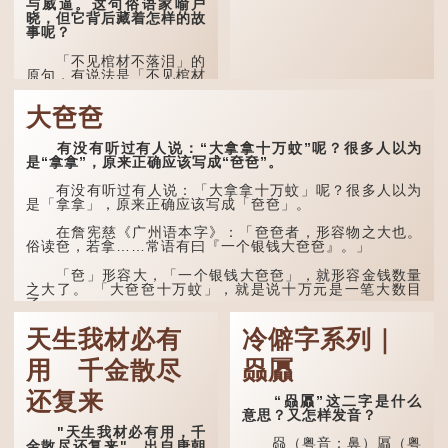
与威逼。这句俗语家喻户
晓，但它背后藏着怎样的故
事呢？
「不见棺材不落泪」的
原句，有说法是「不见棺材
不下泪」或「不见亲棺不下
泪」，出自明朝兰陵笑笑生
大夿夿
所著的《金瓶梅词话》第九
十八回。原意是指人未亲眼
见到亲人棺木，便不会真正
有没有听过有人说：“大拿拿十万蚊”呢？很多人以为
感到悲伤；后来引申为比喻
是“拿拿”，原来正确应该写成“夿夿”。
人执迷不悟，不到彻底失
败，便不肯罢休。
有没有听过有人说：「大拿拿十万蚊」呢？很多人以为
是「拿拿」，原来正确应该写成「夿夿」。
许多人对这上半句耳熟
能详，但它其实还有下半句
在詹宪慈《广州语本字》：「夿夿者，形容物之大也。
——「不到黄河心不死」...
俗读夿，若拿……常语有曰『一个银钱大夿夿』。」
「夿」形​​容大，「一个银钱大夿夿」，就形容金钱数量
之大了。 「大夿夿十万蚊」，就是说十万元是一笔大数目
了。...
天生我材必有
冷僻字系列｜
用 千金散尽
赑屭
还复来
“赑屭”这二字是什么
意思？又怎样发音？
"天生我材必有用，千
赑（粤音：鼻）屭（粤
金散尽还复来"，出自唐朝