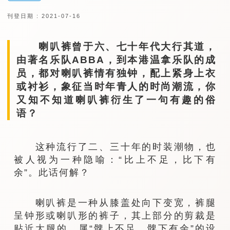
刊登日期 : 2021-07-16
喇叭裤曾于六、七十年代大行其道，
由著名乐队ABBA，到本港温拿乐队的成
员，都对喇叭裤情有独钟，配上紧身上衣
或衬衫，象征当时年青人的时尚潮流，你
又知不知道喇叭裤衍生了一句有趣的俗
语？
这种流行了二、三十年的时装潮物，也
被人视为一种隐喻：“比上不足，比下有
余”。此话何解？
喇叭裤是一种从膝盖处向下变宽，裤腿
呈钟形或喇叭形的裤子，其上部分的剪裁是
贴近大腿的，属“髀上不足，髀下有余”的设