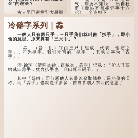
金”的说法？
气，荆扬不知秋”，出自杜
甫《毒热寄简崔评事十六
古人早已留意到大暑期
弟》，全诗如下：
间的气候规律。 《逸周书·
时训解》记载：「大暑之
大暑运金气，荆扬不知
冷僻字系列｜掱
日，腐草化为萤。又五日，
秋。
土润溽暑。又五日，大雨时
行。」意思是说，大暑时节
林下有塌翼，水中无行
一般人只有两只手，三只手我们就叫做「扒手」，即小
萤火虫出生，土地湿热，常
舟。
偷的意思。原来真有「三只手」？
有大雨出现。
五行当中“金”对应秋
「掱」（音：扒）字由三只手组成，代表「偷窃之
这段时期的雨水，对农
季，代表凉爽肃杀之
手」，即为扒手。我们常写的「扒手」，其实古字为「掱
作物尤其重要。三伏天酷热
气。“运”是“运行”，描写大
手」。
难耐，农作物不能缺水。若
暑的酷热阻碍了金气的流
连续几天降雨，泥土得以湿
转。
清·徐珂《清稗类钞．盗贼类．掱手》记载：「沪人呼翦
润；雨过天晴后，烈日高
绺贼曰掱手，犹言扒手也，亦曰瘪三码子。」
照...
“荆扬”指荆州（湖北）
和扬州（江苏），泛指长江
其中「翦绺」即剪断他人衣带以窃取钱物，是小偷的旧
中下游地区，“...
称。而「掱手」也就是手多多，擅自拿别人东西的意思了...