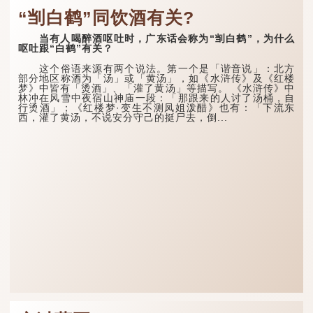
“㓥白鹤”同饮酒有关?
当有人喝醉酒呕吐时，广东话会称为“㓥白鹤”，为什么
呕吐跟“白鹤”有关？
这个俗语来源有两个说法。第一个是「谐音说」：北方
部分地区称酒为「汤」或「黄汤」，如《水浒传》及《红楼
梦》中皆有「烫酒」、「灌了黄汤」等描写。 《水浒传》中
林冲在风雪中夜宿山神庙一段：「那跟来的人讨了汤桶，自
行烫酒」；《红楼梦·变生不测凤姐泼醋》也有：「下流东
西，灌了黄汤，不说安分守己的挺尸去，倒...