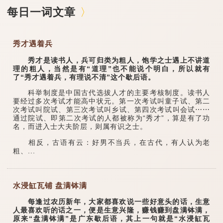
每日一词文章
秀才遇着兵
秀才是读书人，兵可归类为粗人，饱学之士遇上不讲道
理的粗人，当然是有“道理”也不能说个明白，所以就有
了“秀才遇着兵，有理说不清”这个歇后语。
科举制度是中国古代选拔人才的主要考核制度。读书人
要经过多次考试才能高中状元。第一次考试叫童子试、第二
次考试叫院试、第三次考试叫乡试、第四次考试叫会试⋯⋯
通过院试、即第二次考试的人都被称为“秀才”，算是有了功
名，而进入士大夫阶层，则属有识之士。
相反，古语有云：好男不当兵，在古代，有人认为老
粗、...
水浸缸瓦铺 盘满钵满
每逢过农历新年，大家都喜欢说一些好意头的话，生意
人最喜欢听的话之一，便是生意兴隆，赚钱赚到盘满钵满，
原来“盘满钵满”是广东歇后语，其上一句就是“水浸缸瓦