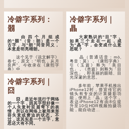
冷僻字系列：
冷僻字系列｜
朤
瞐
由四个月组成
大家熟识的“目”字，
的“朤”（音：朗）是一个
如果三个走在一起，成
古字，与“朗”同音同义，
为“瞐”字，会变成什么意
本意是明亮晴朗。
思呢？
这个见于《说文解字》
瞐（普通话音：mò,
卷七，原文：“明也，从月
粤音：莫），《康熙字典》
良声”。今收录在《康熙字
引《玉篇》释为「美目
典》中。
也」，《类篇》则释为「目
深也」，即美丽的眼睛、目
光深邃的意思。
这个字，用法颇多。
冷僻字系列｜
多年前，苹果手机推出
“朤朤干坤，舍我其
囧
iPhone12时，曾宣传它的
谁。”干坤是《周易》中的
镜头有专业的计算摄影功
两个卦名，这里指天地、宇
能，便用上「瞐」这个字，
宙等，形容政治清明，天下
囧，是近年流行于网络
表达iPhone12有由8位提
太平！
的一个字，因其字型好像一
升至10位HDR视频拍摄功
个人失意时双眉弯下的表
能，能自动进...
“天空朤朤，任鸟儿高
情，所以在网络上被用来形
飞。”也是指天清气明，鸟
容失意或窘迫的状态。不
儿可高飞。
过，这其实是一个古字，意
思还大有不同。
“朤朤脆脆”就是形容办