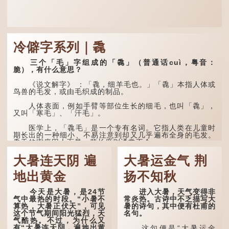
冷僻字系列｜毳
三个「毛」字组成的「毳」（普通话cuì，粤音：
脆），有什么意思？
《说文解字》 ：「毳，细羊毛也。」「毳」本指人体或
鸟兽的毛发，或由毛织成的制品。
人体表面，例如手臂等部位生长的细毛，也叫「毳」，
又叫「寒毛」、「汗毛」。
医学上，「毳毛」是一个专有名词。它指人类在儿童时
期长出的一种细小、不易注意到却又几乎遍布全身的毛发。
毳毛的密度因人而异，其长度则通常不会...
大暑连天阴 遍
大暑运金气 荆
地出黄金
扬不知秋
今天是大暑，是24节
进入大暑，天气变得非
气中最热的时段。“小暑不
常炎热。古诗中不乏描写大
算热，大暑正伏天”，可见
暑的诗句，其中便有杜甫的
这个节气期间阳光猛烈，天
名句。
气酷热。不过，为什么又
有“大暑连天阴，遍地出黄
这句便是“大暑运金