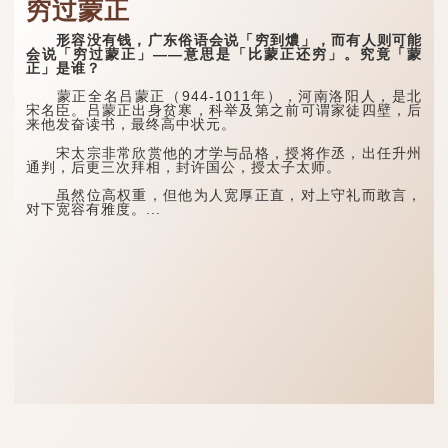
穷过蒙正
形容没有钱，广东俗语会说「穷到燶」，而有人则可能
会说「穷过蒙正」——意思是「比蒙正还穷」。究竟「蒙
正」是谁？
蒙正全名吕蒙正（944-1011年），河南洛阳人，是北
宋名臣。吕蒙正出身贫寒，科举及第之前可谓家徒四壁，后
来他发奋读书，最终高中状元。
宋太宗非常欣赏他的才学与品格，授将作丞，出任升州
通判，后更三次拜相，封许国公，授太子太师。
虽然位高权重，但他为人宽厚正直，对上守礼而敢言，
对下宽容有雅度。...