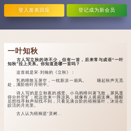
登入
发表回应
登记
成为新会员
一叶知秋
古人写立秋的诗不少，但有一首，后来常与成语“一叶
知秋”拉上关系。你知道是哪一首吗？
这首就是宋·刘翰的《立秋》：
乳鸦啼散玉屏空，一枕新凉一扇风。 睡起秋声无觅
处，满阶梧叶月明中。
诗人写的是立秋夜的感受。小乌鸦啼叫著飞散，屏风显
得分外空旷；枕边吹来一阵凉风，就像有人摇扇送爽。睡醒
后想找寻秋声却找不到，只看见满台阶的梧桐落叶，沐浴在
皎洁的月光里。
古人认为梧桐是“灵树...