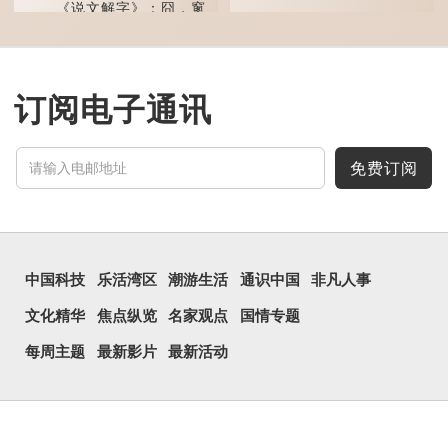
事爽快干脆。我...
《说文解字》：囧，窻
牖丽廔闿明。象形。囧，本
义是透光通明的窗户，跟
「囱」一样都是「窗」的象
形字。甲骨文中又用作地
名，古书中的「黍于囧」表
示在囧地种黍。
订阅电子通讯
这个古字十分少用，直
至21世纪，网络上开始流
行表情符号，这个字也被网
民当做表情符号来用。
免费订阅
囧字的「八」像一对委
屈的八字眉模样，「口」像
惊讶、...
中国科技
乐活湾区
潮游生活
通识中国
非凡人事
文化精华
焦点纵览
名家观点
国情专题
每周主题
最新影片
最新活动