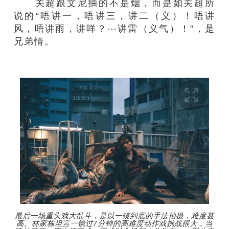
关超跟文尼抽的不是烟，而是如关超所
说的“唔讲一，唔讲三，讲二（义）！唔讲
风，唔讲雨，讲咩？⋯讲雷（义气）！”，是
兄弟情。
最后一场重头戏大乱斗，是以一镜到底的手法拍摄，难度甚
高。林家栋坦言一镜过7分钟的高难度动作戏挑战很大，当