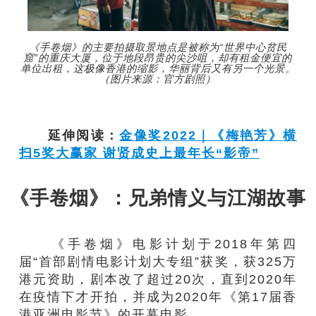
《手卷烟》的主要拍摄取景地点是被称为“世界中心贫民
窟”的重庆大厦，位于地段昂贵的尖沙咀，却有租金便宜的
单位出租，这极像香港的缩影，华丽背后又有另一个光景。
（图片来源：官方剧照）
延伸阅读：
金像奖2022｜《梅艳芳》横
扫5奖大赢家 谢贤成史上最年长“影帝”
《手卷烟》：兄弟情义与江湖故事
《手卷烟》电影计划于2018年第四
届“首部剧情电影计划大专组”获奖，获325万
港元资助，剧本改了超过20次，直到2020年
在疫情下才开拍，并成为2020年《第17届香
港亚洲电影节》的开幕电影。