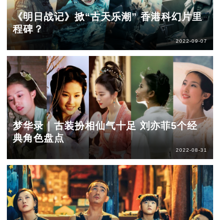
《明日战记》掀“古天乐潮” 香港科幻片里
程碑？
2022-09-07
梦华录｜古装扮相仙气十足 刘亦菲5个经
典角色盘点
2022-08-31