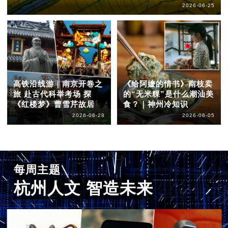
2026-06-25
高铁沿线游｜南京开卷之
《给阿嬷的情书》南枝卖
旅 赴古代科举考场 探
的“无米粿”是什么潮汕美
《红楼梦》曹雪芹故居
食？｜神州冷知识
2026-06-28
2026-06-05
每周主题
杭州人文 智造未来