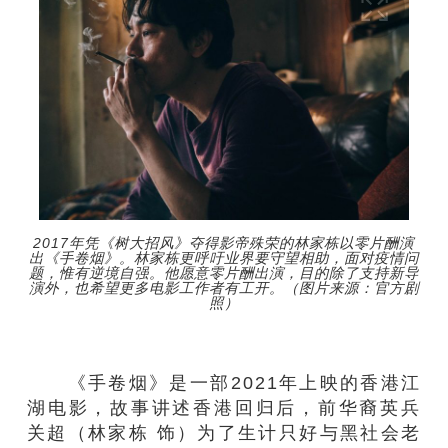
2017年凭《树大招风》夺得影帝殊荣的林家栋以零片酬演
出《手卷烟》。林家栋更呼吁业界要守望相助，面对疫情问
题，惟有逆境自强。他愿意零片酬出演，目的除了支持新导
演外，也希望更多电影工作者有工开。（图片来源：官方剧
照）
《手卷烟》是一部2021年上映的香港江
湖电影，故事讲述香港回归后，前华裔英兵
关超（林家栋 饰）为了生计只好与黑社会老