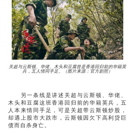
关超与云斯顿、华佬、木头和豆腐曾是香港回归前的华籍英
兵，五人情同手足。（图片来源：官方剧照）
另一条线是讲述关超与云斯顿、华佬、
木头和豆腐这班香港回归前的华籍英兵，五
人本来情同手足，可是关超带云斯顿炒股，
却遇上股市大跌市，云斯顿因欠下高利贷巨
债而自杀身亡。