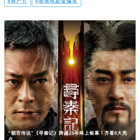
港产片
香港电影金像奖
“都市传说”《寻秦记》跨越25年终上银幕！齐看6大亮
点