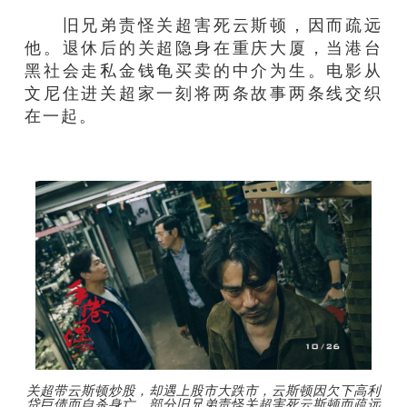
旧兄弟责怪关超害死云斯顿，因而疏远
他。退休后的关超隐身在重庆大厦，当港台
黑社会走私金钱龟买卖的中介为生。电影从
文尼住进关超家一刻将两条故事两条线交织
在一起。
关超带云斯顿炒股，却遇上股市大跌市，云斯顿因欠下高利
贷巨债而自杀身亡。部分旧兄弟责怪关超害死云斯顿而疏远