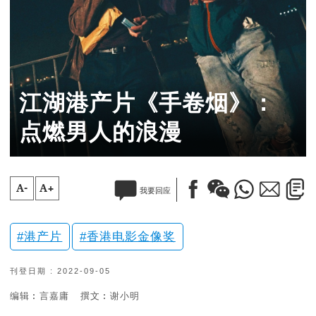
江湖港产片《手卷烟》：
点燃男人的浪漫
A-
A+
我要回应
港产片
香港电影金像奖
刊登日期 : 2022-09-05
编辑︰言嘉庸
撰文︰谢小明