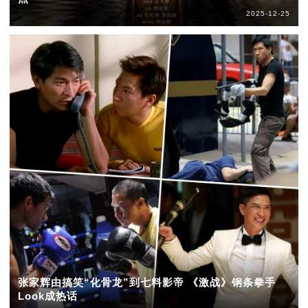
2025-12-25
张家辉由搞笑“化骨龙”到七料影帝 《激战》钢条拳手
Look成热话