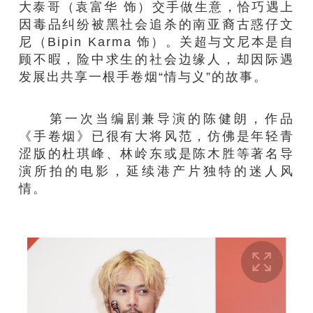
大泰哥（袁富华 饰）交手做生意，恰巧遇上
因毒品纠纷被黑社会追杀的南亚裔古惑仔文
尼（Bipin Karma 饰）。关超与文尼本是自
顾不暇，险中求生的社会边缘人，却因际遇
发展出共享一根手卷烟“情与义”的故事。
第一次当编剧兼导演的陈健朗，作品
《手卷烟》已很有大将风范，仿佛是年轻青
涩版的杜琪峰、林岭东或是陈木胜等著名导
演所拍的电影，延续港产片独特的迷人风
情。