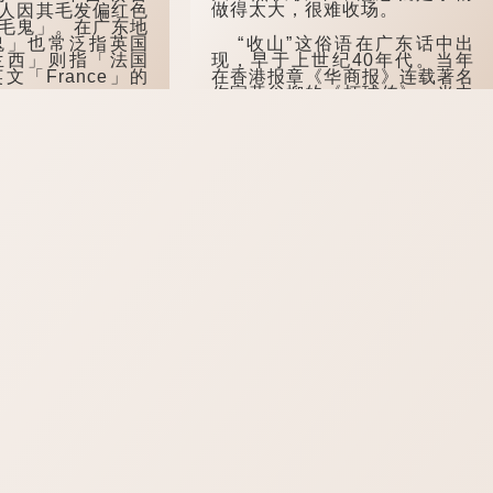
做得太大，很难收场。
人因其毛发偏红色
毛鬼」。在广东地
“收山”这俗语在广东话中出
鬼」也常泛指英国
现，早于上世纪40年代。当年
兰西」则指「法国
在香港报章《华商报》连载著名
文「France」的
作家黄谷柳的《虾球传》，当中
一篇名为《黄埔登入》的文章...
后，牵涉一段曲
1662年，郑成功率
者手中收复台湾。