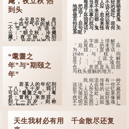
飕，夜立秋 热
每当有人不经意
地把原本不应说的秘
到头
密说了出来，又或者
做了坏事后忽然吐真
言，我们都会以「鬼
今天是立秋，是
拍后尾枕」来形容。
二十四节气中的第13
这句话与鬼怪有何关
个节气。古语有
系呢？
云：“朝立秋，冷飕
飕；夜立秋，热到
从字面上理解，
头”，有何出处呢？立
「后尾枕」的本字应
秋等于入秋？
为「䪴」（普通话：
zhěn，与「枕」同
这句话出自东汉
“耄耋之
音）。 《说文解
崔寔《四民月
字》：「䪴，项枕
令》：“朝立秋，冷飕
年”与“期颐之
也。」意思是头后部
飕；夜立秋，热到
与枕头接触的地方。
头”。到了清代，顾禄
年”
在《清嘉录》里记录
民间流传有一种
苏州风俗时，也引用
若某人的年纪到
说法，人会将一些不
了这句谚语。不过当
了八、九十岁，我们
欲为人所知的记忆藏
地百姓的口头说法
可以“耄耋之年”（粤
于颈后之处。如果忽
是“朝立秋，渹飕飕；
音：冒秩）来形容，
然吐真言，就好像被
夜立秋，热吽吽”。虽
到了一百岁，则称
不明东西（如鬼魂）
然用字略有不同，但
为“期颐之年”。
在后脑拍了一下，藏
意思完全一致。
在脑中的秘密便脱口
"耄"指两鬓斑白的
而出。
那么，这句话到
老人家，亦含有思想
天生我材必有用 千金散尽还复
底准不准呢？它反映
紊乱的意思；"耋"更有
因此...
了古人的一种朴素观
跌倒的意思，也是用
察：如果立秋的精