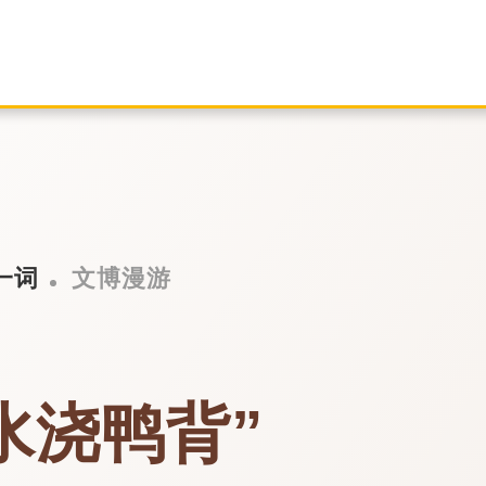
一词
文博漫游
水浇鸭背”