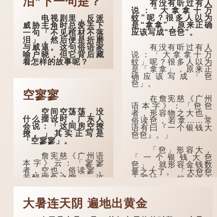
泪”下一句是？
有没有听过有人
说：“大拿拿十万
蚊”呢？很多人以为
电视剧里，反派
是“拿拿”，原来正确
威胁主角时总爱丢下
应该写成“夿夿”。
一句「不见棺材不落
泪」，然后便是折磨
有没有听过有人
与威逼。这句俗语家
说：「大拿拿十万
喻户晓，但它背后藏
蚊」呢？很多人以为
着怎样的故事呢？
是「拿拿」，原来正
确应该写成「夿
「不见棺材不落
夿」。
泪」的原句，有说法
是「不见棺材不下
空寥寥
在詹宪慈《广州
泪」或「不见亲棺不
语本字》：「夿夿
下泪」，出自明朝兰
空间空荡荡，没
者，形容物之大也。
陵笑笑生所著的《金
什么摆设时，广东人
俗读夿，若拿……常
瓶梅词话》第九十八
会说：「这间房空撩
语有曰『一个银钱大
回。原意是指人未亲
撩。」其实正写是
夿夿』。」
眼见到亲人棺木，便
「空寥寥」。
不会真正感到悲伤；
后来引申为比喻人执
「夿」形​​容大，
詹宪慈《广州语
迷不悟，不到彻底失
「一个银钱大夿
本字》云：「寥寥
败，便不肯罢休。
夿」，就形容金钱数
者，空也。俗读寥，
量之大了。 「大夿夿
若醋馏鱼之馏。」这
十万蚊」，就是说十
许多人对这上半
个字在古代已经出
万元是一笔大数目
句耳熟能详，但它其
现。徐铉与段玉裁的
了。...
实还有下半句——
《说文》注本中，
「不到黄河心不
大暑连天阴 遍地出黄金
「寥」是「廫」的篆
死」...
形，解作空渺、空