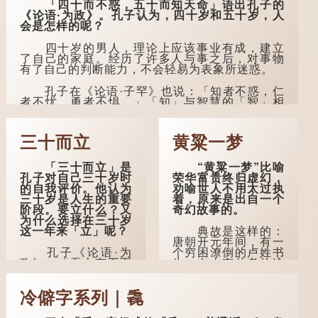
「四十而不惑，五十而知天命」语出孔子的
《论语·为政》。孔子认为，四十岁和五十岁，人
会是怎样的呢？
四十岁的男人，理论上应该事业有成，建立
了自己的家庭。经历了许多人与事之后，对事物
有了自己的判断能力，不会轻易为表象所迷惑。
孔子在《论语·子罕》也说：「知者不惑，仁
者不忧，勇者不惧。」「知」与智慧的「智」相
通，四十岁的男人应已累积足够智慧，不再对自
己的人生感到困惑、忧虑与恐惧。
三十而立
黄粱一梦
到了五十岁，...
「三十而立」是
“黄粱一梦”比喻
孔子对自己三十岁时
荣华富贵终归虚幻，
的自我评价。他认为
劝喻世人不用太过执
三十岁是人生的重要
着，原来是出自一个
阶段。要立什么？又
奇幻故事的。
为什么选择在三十岁
这一年来「立」呢？
典故是这样的：
唐朝开元年间，有一
孔子《论语·为
个穷困潦倒的卢姓书
政》：「吾十有五而
生，在上京赴考的途
志于学，三十而立，
中经过一间旅店休
四十而不惑，五十而
息，碰巧遇到一位道
冷僻字系列｜毳
知天命，六十而耳
士，两人畅谈甚欢。
顺，七十而从心所
欲，不逾矩。」
言谈间，卢姓书