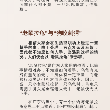
面前什么都不是，一旦出现事故，连躲
藏...
“老鼠拉龟”与“狗咬刺猬”
相信大家会在生活或职场上碰过一些
棘手的事，由于处理上有点复杂及麻烦，
因此都不知应如何入手。当遇到这样的情
况，人们便会以“老鼠拉龟”来形容。
“老鼠拉龟”是广东人常用的俗语，比喻
事情很难办，不知道如何着手。乌龟有光
滑而坚硬的壳，且身体有一定重量，而老
鼠行动灵活但相对而言体积较小。因此，
当一只小老鼠想拉起一只乌龟时，乌龟只
需把手脚头尾全缩进去壳中，老鼠便无从
下手。
在广东话当中，有一个俗语与老鼠拉
龟意思上有点接近，叫作“狗咬刺猬”。刺...