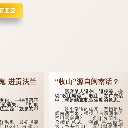
要回应
鬼 进贡法兰
“收山”源自闽南话？
形容某人退休、退役等，会
说“收山唔做”。收山，在广东话
中，就是结束职业生涯的意思。
化，一些俚语正
至消失。 「打劫
这个俗语的由来，有指是从
法兰西」就是其中
闽南话而来，根据《台湾闽南语
常用词辞典》，“收山”有结束、
总结的意思。例如“事业做伤
毛鬼」最初指荷
大，煞袂收山”，意思就是事情
1624年占领台