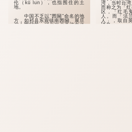
伦（kū lun），也指围住的土
湾，当时台湾
地。
而称之为「红
区，「红毛
中国不乏以"圐圙"命名的地
人。而「法
方，如祁县东观镇南圐圙、展旦
人」，取自英
召大圐圙等；河北张北县境内也
译音。
有一个地方叫"大圐圙"，现多写
作"大囫囵"。
这句俚语背
折的历史。 
在河南安阳的方言中，"圐
军从荷兰殖民
圙"除了可以作名...
然而到了1...