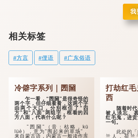
我
相关标签
方言
俚语
广东俗语
冷僻字系列｜圐圙
打劫红毛
西
乍一看，“圐圙”是很奇怪的
两个字，但仔细看看，这两个字
由两个大口，分别框住了“四
随着时代变
方”和“八面”两组字，框着的四
被人淡忘、甚
方八面，代表什么呢？
红毛鬼，进贡
一句。
"圐圙"（音：枯略，kū
lüè），意为"围起来的草场"，
此处的「红
来自蒙古语，内蒙古一般读作库
兰人，荷兰于