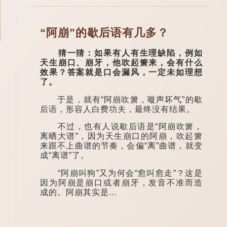
“阿崩”的歇后语有几多？
猜一猜：如果有人有生理缺陷，例如
天生崩口、崩牙，他吹起箫来，会有什么
效果？答案就是口会漏风，一定未如理想
了。
于是，就有“阿崩吹箫，嘥声坏气”的歇
后语，形容人白费功夫，最终没有结果。
不过，也有人说歇后语是“阿崩吹箫，
离晒大谱”，因为天生崩口的阿崩，吹起箫
来跟不上曲谱的节奏，会偏“离”曲谱，就变
成“离谱”了。
“阿崩叫狗”又为何会“愈叫愈走”？这是
因为阿崩是崩口或者崩牙，发音不准而造
成的。阿崩其实是...