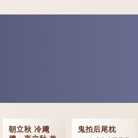
朝立秋 冷飕
鬼拍后尾枕