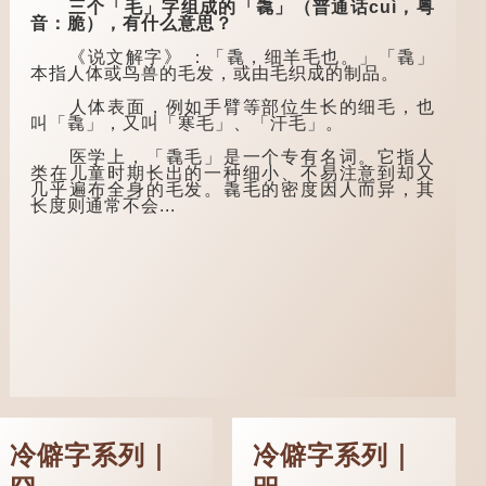
三个「毛」字组成的「毳」（普通话cuì，粤
生感慨自己虽贵为读
音：脆），有什么意思？
在古代，男子一
书人，但一直未能考
般于二十岁进行冠
取功名，仍然贫困，
《说文解字》 ：「毳，细羊毛也。」「毳」
礼，冠礼完成后便是
感到十分落泊。于
本指人体或鸟兽的毛发，或由毛织成的制品。
成人，但由于未达壮
是，道士拿出一个青
年，所以又称「弱
瓷枕头，让卢姓书生
人体表面，例如手臂等部位生长的细毛，也
冠」。 《礼记·曲
睡一睡，便能满足他
叫「毳」，又叫「寒毛」、「汗毛」。
礼》明确记载：「人
希望得到荣华富贵的
生十年曰幼，学；二
愿望。
医学上，「毳毛」是一个专有名词。它指人
十曰弱，冠；三十曰
类在儿童时期长出的一种细小、不易注意到却又
壮，有室。」这说明
这时，...
几乎遍布全身的毛发。毳毛的密度因人而异，其
三十岁...
长度则通常不会...
冷僻字系列｜
冷僻字系列｜