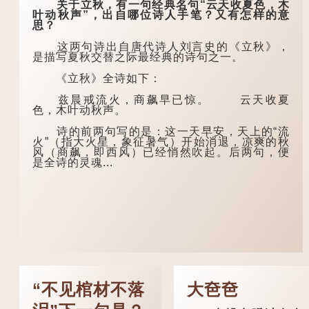
关于立秋，有一句经典名句“云天收夏色，木
叶动秋声”，出自哪位诗人手笔？又有怎样的意
思？
这两句诗出自唐代诗人刘言史的《立秋》，
是描写夏秋交替之际最经典的诗句之一。
《立秋》全诗如下：
兹晨戒流火，商飙早已惊。 云天收夏
色，木叶动秋声。
诗的前两句写的是：这一天早安，天上的“流
火”（指大火星，象征暑气）开始消退，凉爽的秋
风（商飙，即西风）已经悄然吹起。后两句，便
是全诗的灵魂...
“不见棺材不落
大夿夿