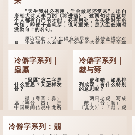
来
来形容老人家的。
确...
"天生我材必有用，千金散尽还复来"，出自
曹操《对酒歌》
唐朝大诗人李白的《将进酒》。这两句诗寓意每
就曾写道："耄耋皆得
个人都有自己的才能，必有用处，在失意时不必
以寿终，恩泽广及草
气馁，即使千金耗尽，也可重来，是人生低潮时
木昆虫。"
激励向上的名句。
到了一百岁呢？
原诗写道："人生得意须尽欢，莫使金樽空对
月。天生我材必有用，千金散尽还复来。烹羊宰
那么就可以称
牛且为乐，会须一饮三百杯。" 意思是说：上天给
为"期颐"。 《礼记.曲
了我才能，必然有用到的地方；即使千金散去，
礼上》："百年曰期
也终会重新得到。
颐。"郑玄注："期，犹
冷僻字系列｜
冷僻字系列｜
要也；颐，养也。不
李白作此诗时，大约是天宝十一年。当时他
知衣服食味，孝子要
赑屭
虤与豩
已被唐玄宗赐金放还约八年，这期间经常与朋友
尽养...
游山玩水，部分诗作显露出怀...
“赑屭”这二字是
虎和猪，如果排
什么意思？又怎样发
列成双，有什么特别
音？
的意思呢？
赑（粤音：鼻）
两只老虎，写成
屭（粤音：器），是
「虤」（音：颜）。
中国民间传说中龙所
《说文》：「虤，虎
生的九个儿子之一，
怒也。从二虎。凡虤
外形像龟。
之属皆从虤。」代表
老虎发怒的样子。唐
冷僻字系列：朤
人诗中亦有「求闲未
据明代杨慎《升
得闲，众诮瞋虤虤」
庵外集》记载，龙生
之句，意思是众人的
九子的次序排列为：