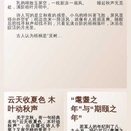
乳鸦啼散玉屏空，一枕新凉一扇风。 睡起秋声无觅
处，满阶梧叶月明中。
诗人写的是立秋夜的感受。小乌鸦啼叫著飞散，屏风显
得分外空旷；枕边吹来一阵凉风，就像有人摇扇送爽。睡醒
后想找寻秋声却找不到，只看见满台阶的梧桐落叶，沐浴在
皎洁的月光里。
古人认为梧桐是“灵树...
云天收夏色 木
“耄耋之
叶动秋声
年”与“期颐之
年”
关于立秋，有一句经典
名句“云天收夏色，木叶动
秋声”，出自哪位诗人手
若某人的年纪到了八、
笔？又有怎样的意思？
九十岁，我们可以“耄耋之