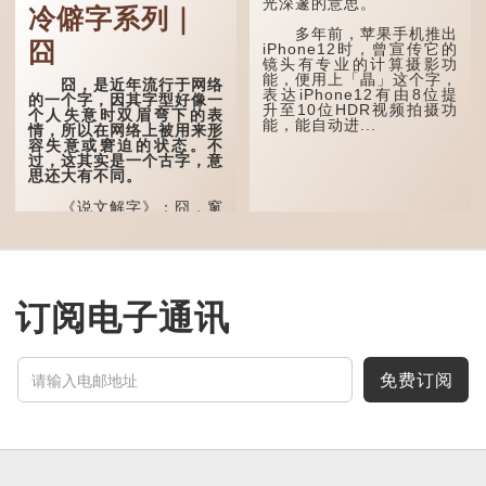
光深邃的意思。
这个字，用法颇多。
冷僻字系列｜
多年前，苹果手机推出
“朤朤干坤，舍我其
囧
iPhone12时，曾宣传它的
谁。”干坤是《周易》中的
镜头有专业的计算摄影功
两个卦名，这里指天地、宇
能，便用上「瞐」这个字，
宙等，形容政治清明，天下
囧，是近年流行于网络
表达iPhone12有由8位提
太平！
的一个字，因其字型好像一
升至10位HDR视频拍摄功
个人失意时双眉弯下的表
能，能自动进...
“天空朤朤，任鸟儿高
情，所以在网络上被用来形
飞。”也是指天清气明，鸟
容失意或窘迫的状态。不
儿可高飞。
过，这其实是一个古字，意
思还大有不同。
“朤朤脆脆”就是形容办
事爽快干脆。我...
《说文解字》：囧，窻
牖丽廔闿明。象形。囧，本
义是透光通明的窗户，跟
「囱」一样都是「窗」的象
形字。甲骨文中又用作地
名，古书中的「黍于囧」表
示在囧地种黍。
订阅电子通讯
这个古字十分少用，直
至21世纪，网络上开始流
行表情符号，这个字也被网
民当做表情符号来用。
免费订阅
囧字的「八」像一对委
屈的八字眉模样，「口」像
惊讶、...