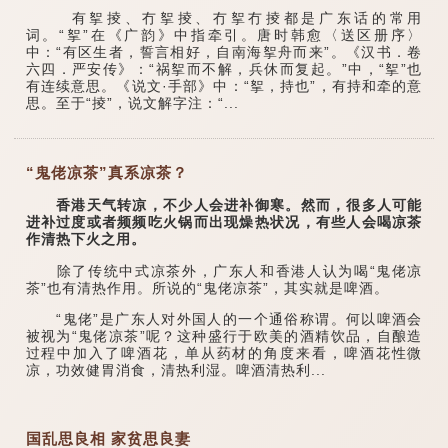
有挐掕、冇挐掕、冇挐冇掕都是广东话的常用
词。“挐”在《广韵》中指牵引。唐时韩愈〈送区册序〉
中：“有区生者，誓言相好，自南海挐舟而来”。《汉书．卷
六四．严安传》：“祸挐而不解，兵休而复起。”中，“挐”也
有连续意思。《说文·手部》中：“挐，持也”，有持和牵的意
思。至于“掕”，说文解字注：“...
“鬼佬凉茶”真系凉茶？
香港天气转凉，不少人会进补御寒。然而，很多人可能
进补过度或者频频吃火锅而出现燥热状况，有些人会喝凉茶
作清热下火之用。
除了传统中式凉茶外，广东人和香港人认为喝“鬼佬凉
茶”也有清热作用。所说的“鬼佬凉茶”，其实就是啤酒。
“鬼佬”是广东人对外国人的一个通俗称谓。何以啤酒会
被视为“鬼佬凉茶”呢？这种盛行于欧美的酒精饮品，自酿造
过程中加入了啤酒花，单从药材的角度来看，啤酒花性微
凉，功效健胃消食，清热利湿。啤酒清热利...
国乱思良相 家贫思良妻