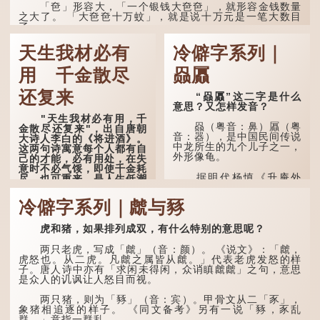
「夿」形​​容大，「一个银钱大夿夿」，就形容金钱数量
之大了。 「大夿夿十万蚊」，就是说十万元是一笔大数目
了。...
天生我材必有
冷僻字系列｜
用 千金散尽
赑屭
还复来
“赑屭”这二字是什么
意思？又怎样发音？
"天生我材必有用，千
赑（粤音：鼻）屭（粤
金散尽还复来"，出自唐朝
音：器），是中国民间传说
大诗人李白的《将进酒》。
中龙所生的九个儿子之一，
这两句诗寓意每个人都有自
外形像龟。
己的才能，必有用处，在失
意时不必气馁，即使千金耗
据明代杨慎《升庵外
尽，也可重来，是人生低潮
集》记载，龙生九子的次序
时激励向上的名句。
排列为：赑屭、螭吻、蒲
冷僻字系列｜虤与豩
牢、狴犴、饕餮、蚣蝮、睚
原诗写道："人生得意
眦、狻猊、椒图（此为其中
须尽欢，莫使金樽空对月。
一种说法）。
虎和猪，如果排列成双，有什么特别的意思呢？
天生我材必有用，千金散尽
还复来。烹羊宰牛且为乐，
龙九子外形与能力各有
会须一饮三百杯。" 意思是
两只老虎，写成「虤」（音：颜）。 《说文》：「虤，
不同，其中，赑屭原形像
说：上天给了我才能，必然
虎怒也。从二虎。凡虤之属皆从虤。」代表老虎发怒的样
龟，因为能负重，多作为碑
有用到的地方；即使千金散
子。唐人诗中亦有「求闲未得闲，众诮瞋虤虤」之句，意思
座，有“碑下...
去，也终会重新得到。
是众人的讥讽让人怒目而视。
李白作此诗时，大约是
两只猪，则为「豩」（音：宾）。甲骨文从二「豕」，
天宝十一年。当时他已被唐
象猪相追逐的样子。 《同文备考》另有一说「豩，豕乱
玄宗赐金放还约八年，这期
群。」意指一群乱...