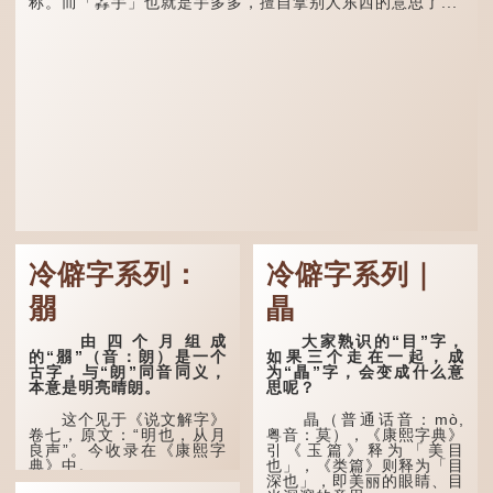
称。而「掱手」也就是手多多，擅自拿别人东西的意思了...
冷僻字系列：
冷僻字系列｜
朤
瞐
由四个月组成
大家熟识的“目”字，
的“朤”（音：朗）是一个
如果三个走在一起，成
古字，与“朗”同音同义，
为“瞐”字，会变成什么意
本意是明亮晴朗。
思呢？
这个见于《说文解字》
瞐（普通话音：mò,
卷七，原文：“明也，从月
粤音：莫），《康熙字典》
良声”。今收录在《康熙字
引《玉篇》释为「美目
典》中。
也」，《类篇》则释为「目
深也」，即美丽的眼睛、目