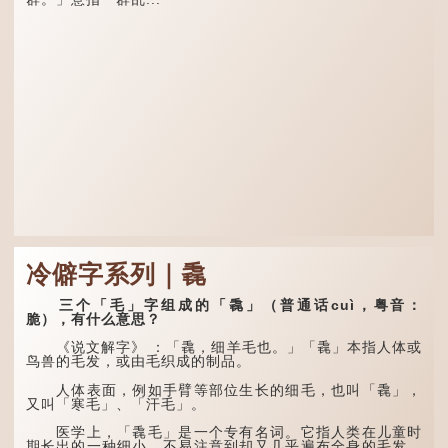
间经常与朋友游山玩水，部
分诗作显露出怀...
冷僻字系列｜毳
三个「毛」字组成的「毳」（普通话cuì，粤音：
脆），有什么意思？
《说文解字》 ：「毳，细羊毛也。」「毳」本指人体或
鸟兽的毛发，或由毛织成的制品。
人体表面，例如手臂等部位生长的细毛，也叫「毳」，
又叫「寒毛」、「汗毛」。
医学上，「毳毛」是一个专有名词。它指人类在儿童时
期长出的一种细小、不易注意到却又几乎遍布全身的毛发。