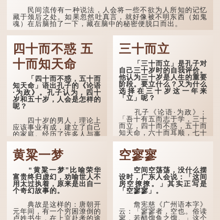
准呢？它反映了古人的一种
朴素观察：如果立秋的精
民间流传有一种说法，人会将一些不欲为人所知的记忆
确...
藏于颈后之处。如果忽然吐真言，就好像被不明东西（如鬼
魂）在后脑拍了一下，藏在脑中的秘密便脱口而出。
因此...
四十而不惑 五
三十而立
十而知天命
「三十而立」是孔子对
自己三十岁时的自我评价。
他认为三十岁是人生的重要
「四十而不惑，五十而
阶段。要立什么？又为什么
知天命」语出孔子的《论语
选择在三十岁这一年来
·为政》。孔子认为，四十
「立」呢？
岁和五十岁，人会是怎样的
呢？
孔子《论语·为政》：
「吾十有五而志于学，三十
四十岁的男人，理论上
而立，四十而不惑，五十而
应该事业有成，建立了自己
知天命，六十而耳顺，七十
的家庭。经历了许多人与事
而从心所欲，不逾矩。」
之后，对事物有了自己的判
断能力，不会轻易为表象所
黄粱一梦
空寥寥
在古代，男子一般于二
迷惑。
十岁进行冠礼，冠礼完成后
便是成人，但由于未达壮
孔子在《论语·子
“黄粱一梦”比喻荣华
空间空荡荡，没什么摆
年，所以又称「弱冠」。
罕》也说：「知者不惑，
富贵终归虚幻，劝喻世人不
设时，广东人会说：「这间
《礼记·曲礼》明确记载：
仁者不忧，勇者不惧。」
用太过执着，原来是出自一
房空撩撩。」其实正写是
「人生十年曰幼，学；二十
「知」与智慧的「智」相
个奇幻故事的。
「空寥寥」。
曰弱，冠；三十曰壮，有
通，四十岁的男人应已累
室。」这说明三十岁...
积足够智慧，不再对自己的
典故是这样的：唐朝开
詹宪慈《广州语本字》
人生感到困惑、忧虑与恐
元年间，有一个穷困潦倒的
云：「寥寥者，空也。俗读
惧。
卢姓书生，在上京赴考的途
寥，若醋馏鱼之馏。」这个