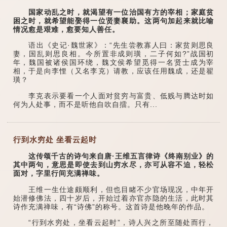
国家动乱之时，就渴望有一位治国有方的宰相；家庭贫
困之时，就希望能娶得一位贤妻襄助。这两句加起来就比喻
情况愈是艰难，愈要知人善任。
语出《史记·魏世家》：“先生尝教寡人曰：家贫则思良
妻，国乱则思良相。今所置非成则璜，二子何如?”战国初
年，魏国被诸侯国环绕，魏文侯希望觅得一名贤士成为宰
相，于是向李悝（又名李克）请教，应该任用魏成，还是翟
璜？
李克表示要看一个人面对贫穷与富贵、低贱与腾达时如
何为人处事，而不是听他自吹自擂。只有...
行到水穷处 坐看云起时
这传颂千古的诗句来自唐·王维五言律诗《终南别业》的
其中两句，意思是即使去到山穷水尽，亦可从容不迫，轻松
面对，字里行间充满禅味。
王维一生仕途颇顺利，但也目睹不少官场现况，中年开
始潜修佛法，四十岁后，开始过着亦官亦隐的生活，此时其
诗作充满禅味，有“诗佛”的称号。这首诗是他晚年的作品。
“行到水穷处，坐看云起时”，诗人兴之所至随处而行，