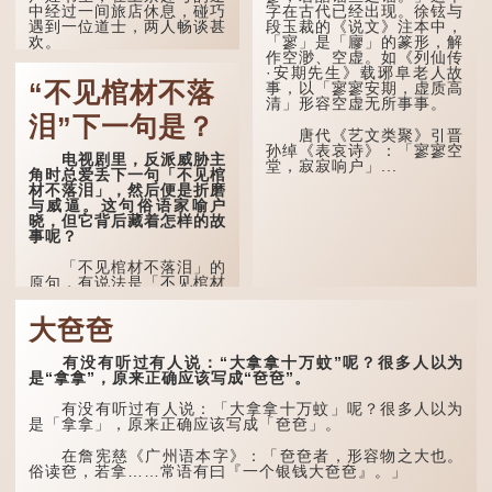
中经过一间旅店休息，碰巧
字在古代已经出现。徐铉与
到了五十岁，...
遇到一位道士，两人畅谈甚
段玉裁的《说文》注本中，
欢。
「寥」是「廫」的篆形，解
作空渺、空虚。如《列仙传
·安期先生》载琊阜老人故
言谈间，卢姓书生感慨
“不见棺材不落
事，以「寥寥安期，虚质高
自己虽贵为读书人，但一直
清」形容空虚无所事事。
未能考取功名，仍然贫困，
感到十分落泊。于是，道士
泪”下一句是？
拿出一个青瓷枕头，让卢姓
唐代《艺文类聚》引晋
书生睡一睡，便能满足他希
孙绰《表哀诗》：「寥寥空
电视剧里，反派威胁主
望得到荣华富贵的愿望。
堂，寂寂响户」...
角时总爱丢下一句「不见棺
材不落泪」，然后便是折磨
这时，...
与威逼。这句俗语家喻户
晓，但它背后藏着怎样的故
事呢？
「不见棺材不落泪」的
原句，有说法是「不见棺材
不下泪」或「不见亲棺不下
泪」，出自明朝兰陵笑笑生
大夿夿
所著的《金瓶梅词话》第九
十八回。原意是指人未亲眼
见到亲人棺木，便不会真正
有没有听过有人说：“大拿拿十万蚊”呢？很多人以为
感到悲伤；后来引申为比喻
是“拿拿”，原来正确应该写成“夿夿”。
人执迷不悟，不到彻底失
败，便不肯罢休。
有没有听过有人说：「大拿拿十万蚊」呢？很多人以为
是「拿拿」，原来正确应该写成「夿夿」。
许多人对这上半句耳熟
能详，但它其实还有下半句
在詹宪慈《广州语本字》：「夿夿者，形容物之大也。
——「不到黄河心不死」...
俗读夿，若拿……常语有曰『一个银钱大夿夿』。」