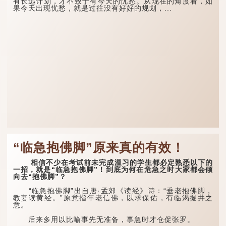
有长远计划，才不致于有今天的忧愁。从现在的角度看，如
果今天出现忧愁，就是过往没有好好的规划，...
“临急抱佛脚”原来真的有效！
相信不少在考试前未完成温习的学生都必定熟悉以下的
一招，就是“临急抱佛脚”！到底为何在危急之时大家都会倾
向去“抱佛脚”？
“临急抱佛脚”出自唐·孟郊《读经》诗：“垂老抱佛脚，
教妻读黄经。”原意指年老信佛，以求保佑，有临渴掘井之
意。
后来多用以比喻事先无准备，事急时才仓促张罗。