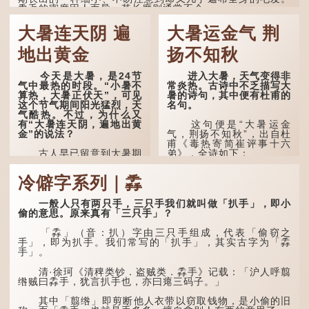
毳毛的密度因人而异，其长度则通常不会...
大暑连天阴 遍
大暑运金气 荆
地出黄金
扬不知秋
今天是大暑，是24节
进入大暑，天气变得非
气中最热的时段。“小暑不
常炎热。古诗中不乏描写大
算热，大暑正伏天”，可见
暑的诗句，其中便有杜甫的
这个节气期间阳光猛烈，天
名句。
气酷热。不过，为什么又
有“大暑连天阴，遍地出黄
这句便是“大暑运金
金”的说法？
气，荆扬不知秋”，出自杜
甫《毒热寄简崔评事十六
古人早已留意到大暑期
弟》，全诗如下：
间的气候规律。 《逸周书·
时训解》记载：「大暑之
大暑运金气，荆扬不知
冷僻字系列｜掱
日，腐草化为萤。又五日，
秋。
土润溽暑。又五日，大雨时
行。」意思是说，大暑时节
林下有塌翼，水中无行
一般人只有两只手，三只手我们就叫做「扒手」，即小
萤火虫出生，土地湿热，常
舟。
偷的意思。原来真有「三只手」？
有大雨出现。
五行当中“金”对应秋
「掱」（音：扒）字由三只手组成，代表「偷窃之
这段时期的雨水，对农
季，代表凉爽肃杀之
手」，即为扒手。我们常写的「扒手」，其实古字为「掱
作物尤其重要。三伏天酷热
气。“运”是“运行”，描写大
手」。
难耐，农作物不能缺水。若
暑的酷热阻碍了金气的流
连续几天降雨，泥土得以湿
转。
清·徐珂《清稗类钞．盗贼类．掱手》记载：「沪人呼翦
润；雨过天晴后，烈日高
绺贼曰掱手，犹言扒手也，亦曰瘪三码子。」
照...
“荆扬”指荆州（湖北）
和扬州（江苏），泛指长江
其中「翦绺」即剪断他人衣带以窃取钱物，是小偷的旧
中下游地区，“...