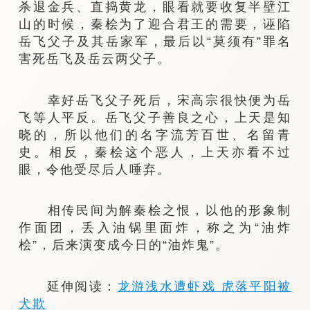
杀退金兵、直捣黄龙，眼看就要收复半壁江
山的时候，秦桧为了迎合君王的需要，诬陷
岳飞父子及其岳家军，最后以“莫须有”罪名
害死岳飞及岳云两父子。
幸好岳飞父子死后，宋高宗很快便为岳
飞等人平反。岳飞父子善良之心，上天是知
晓的，所以他们的名字流芳百世、名留青
史。相反，秦桧这个恶人，上天亦看不过
眼，令他受尽后人唾弃。
相传民间为解秦桧之恨，以他的形象制
作面团，丢入油锅里面炸，称之为“油炸
桧”，后来演变成今日的“油炸鬼”。
延伸阅读：
龙游浅水遭虾戏 虎落平阳被
犬欺