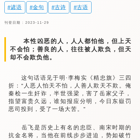
谚语
金句
古诗
古语
刊登日期 : 2023-11-29
本性凶恶的人，人人都怕他，但上天
不会怕；善良的人，往往被人欺负，但天
却不会欺负他。
这句话语见于明·李梅实《精忠旗》三四
折：“人恶人怕天不怕，人善人欺天不欺。俺
秦桧一生奸诈，半世强梁，害了岳家父子，
指望富贵久远，谁知报应分明，今日东嶽罚
恶司投到，受了一场大苦。”
岳飞是历史上有名的忠臣、南宋时期的
抗金名将，当他在前线步步进迫，势如破竹