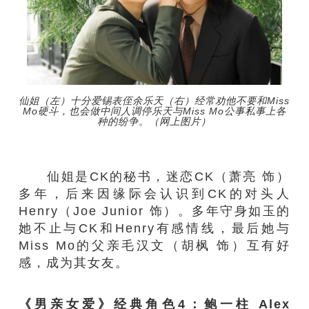
仙姐（左）十分爱锡表侄余乐天（右）经常劝他不要和Miss
Mo硬斗，也会做中间人调停乐天与Miss Mo公事私事上各
种的纷争。（网上图片）
仙姐是CK的秘书，迷恋CK（萧亮 饰）
多年，后来因缘际会认识到CK的对头人
Henry（Joe Junior 饰）。多年守身如玉的
她不止与CK和Henry有感情线，最后她与
Miss Mo的父亲毛汉文（胡枫 饰）互有好
感，成为其女友。
《男亲女爱》经典角色4：鲍一柱 Alex