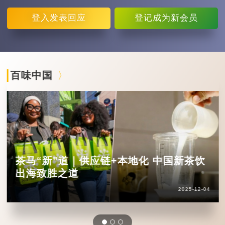
登入
发表回应
登记
成为新会员
百味中国
茶马“新”道｜供应链+本地化 中国新茶饮
出海致胜之道
2025-12-04