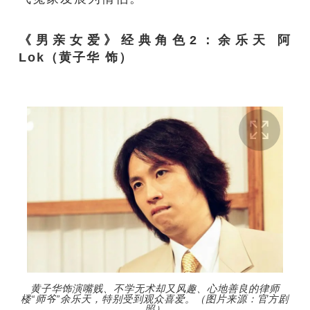
《男亲女爱》经典角色2：余乐天 阿
Lok（黄子华 饰）
黄子华饰演嘴贱、不学无术却又风趣、心地善良的律师
楼“师爷”余乐天，特别受到观众喜爱。（图片来源：官方剧
照）