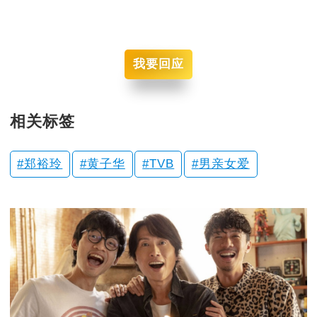
我要回应
相关标签
郑裕玲
黄子华
TVB
男亲女爱