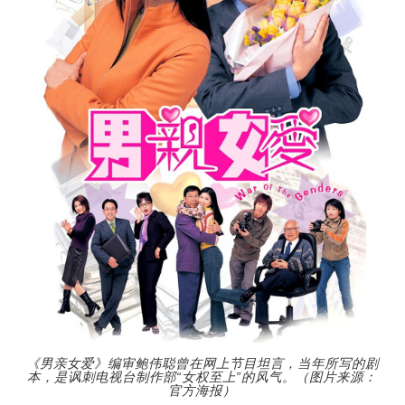
《男亲女爱》编审鲍伟聪曾在网上节目坦言，当年所写的剧
本，是讽刺电视台制作部“女权至上”的风气。（图片来源：
官方海报）