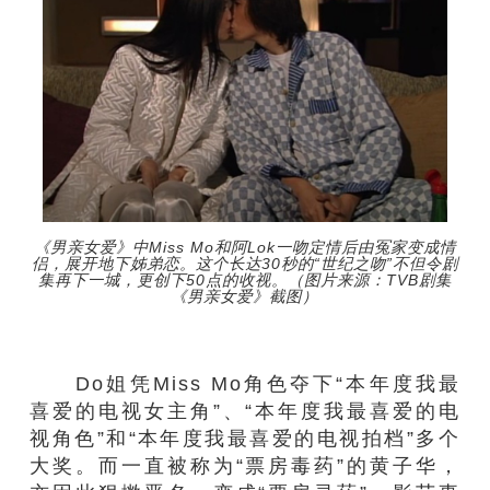
《男亲女爱》中Miss Mo和阿Lok一吻定情后由冤家变成情
侣，展开地下姊弟恋。这个长达30秒的“世纪之吻”不但令剧
集再下一城，更创下50点的收视。（图片来源：TVB剧集
《男亲女爱》截图）
Do姐凭Miss Mo角色夺下“本年度我最
喜爱的电视女主角”、“本年度我最喜爱的电
视角色”和“本年度我最喜爱的电视拍档”多个
大奖。而一直被称为“票房毒药”的黄子华，