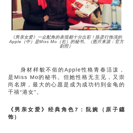
《男亲女爱》一众配角的表现都十分出彩！陈彦行饰演的
Apple（中）是Miss Mo（右）的秘书。（图片来源：官方
剧照）
身材样貌不俗的Apple性格青春活泼，
是Miss Mo的秘书。但她性格无主见，又崇
尚名牌，最大的心愿是成为成功钓到金龟的
千禧“港女”。
《男亲女爱》经典角色7：阮婉（原子鏸
饰）