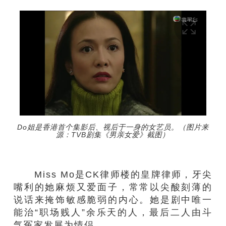
Do姐是香港首个集影后、视后于一身的女艺员。（图片来
源：TVB剧集《男亲女爱》截图）
Miss Mo是CK律师楼的皇牌律师，牙尖
嘴利的她麻烦又爱面子，常常以尖酸刻薄的
说话来掩饰敏感脆弱的内心。她是剧中唯一
能治“职场贱人”余乐天的人，最后二人由斗
气冤家发展为情侣。