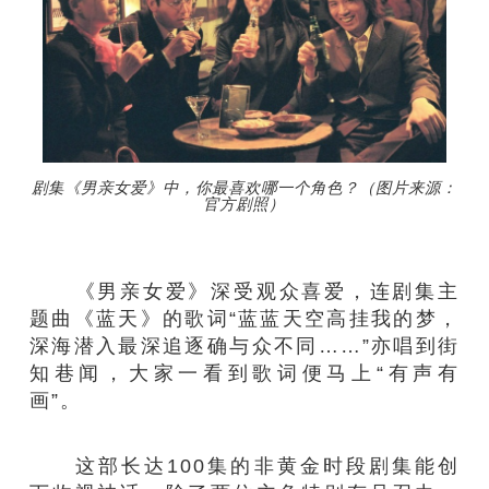
剧集《男亲女爱》中，你最喜欢哪一个角色？（图片来源：
官方剧照）
《男亲女爱》深受观众喜爱，连剧集主
题曲《蓝天》的歌词“蓝蓝天空高挂我的梦，
深海潜入最深追逐确与众不同……”亦唱到街
知巷闻，大家一看到歌词便马上“有声有
画”。
这部长达100集的非黄金时段剧集能创