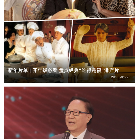
新年片单 | 开年饭必看 盘点经典“吃得是福”港产片
2025-01-23