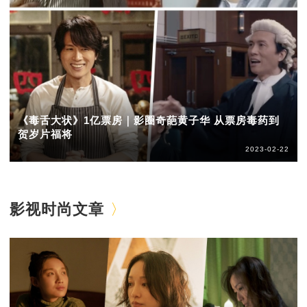
《毒舌大状》1亿票房｜影圈奇葩黄子华 从票房毒药到
贺岁片福将
2023-02-22
影视时尚文章