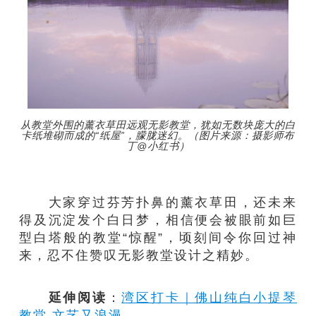
从教堂外围的薰衣草田远观无影教堂，犹如无数块庞大的白
卡纸堆砌而成的“纸屋”，朦胧迷幻。（图片来源：摄影师布
丁@小红书）
大家穿过芬芳扑鼻的薰衣草田，还未来
得及沉淀发个白日梦，相信便会被眼前如巨
型白塔般的教堂“惊醒”，顷刻间令你回过神
来，忍不住赞叹无影教堂设计之精妙。
延伸阅读
：
湾区打卡｜佛山纯白小提琴
教堂 文艺又浪漫