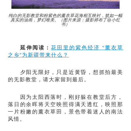
纯白的无影教堂和粉紫色的薰衣草花海相互映衬，犹如一幅
真实的油画，梦幻唯美。（图片来源：摄影师布丁@小红
书）
延伸阅读：
花田里的紫色经济 “薰衣草
之乡”为新疆带来什么？
夕阳无限好，只是近黄昏，想抓拍最美
的无影教堂，请大家留到最后。
因为太阳西落时，刚好躲在教堂后方，
落日的余晖将天空映照得满天透红，映照那
一片粉嫩的薰衣草田，景色带着迷人的南法
风情。