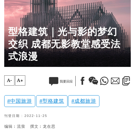
型格建筑｜光与影的梦幻
交织 成都无影教堂感受法
式浪漫
A-
A+
我要回应
中国旅游
型格建筑
成都旅游
刊登日期 : 2022-11-25
编辑︰流萤
撰文︰龙在思