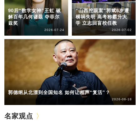
90后“数学女神”王虹 破
“山西挖眼案”郭斌6岁遭
解百年几何谜题 夺菲尔
横祸失明 高考称霸升大
兹奖
学 立志回盲校任教
2026-07-24
2026-07-02
郭德纲从北漂到全国知名 如何让相声“复活”？
2026-06-18
名家观点