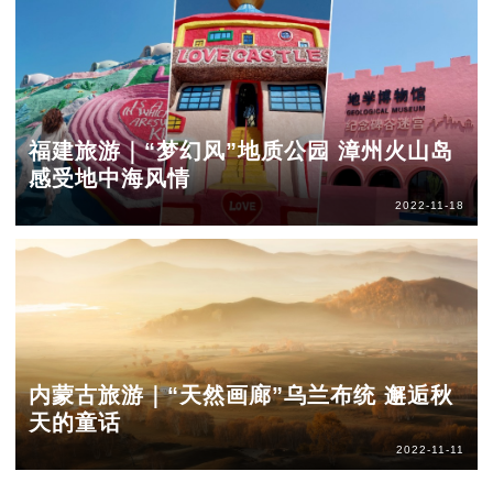
福建旅游｜“梦幻风”地质公园 漳州火山岛
感受地中海风情
2022-11-18
内蒙古旅游｜“天然画廊”乌兰布统 邂逅秋
天的童话
2022-11-11