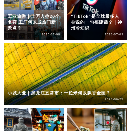
工业旅游｜上万人抢20个
“TikTok”是全球最多人
名额 工厂何以成热门新
会说的一句福建话？｜神
景点？
州冷知识
2026-07-08
2026-07-03
小城大业｜黑龙江五常市：一粒米何以飘香全国？
2026-06-25