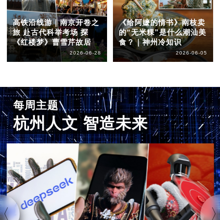
高铁沿线游｜南京开卷之
《给阿嬷的情书》南枝卖
旅 赴古代科举考场 探
的“无米粿”是什么潮汕美
《红楼梦》曹雪芹故居
食？｜神州冷知识
2026-06-28
2026-06-05
每周主题
杭州人文 智造未来