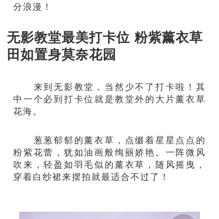
分浪漫！
无影教堂最美打卡位 粉紫薰衣草
田如置身莫奈花园
来到无影教堂，当然少不了打卡啦！其
中一个必到打卡位就是教堂外的大片薰衣草
花海。
葱葱郁郁的薰衣草，点缀着星星点点的
粉紫花蕾，犹如油画般绚丽娇艳。一阵微风
吹来，轻盈如羽毛似的薰衣草，随风摇曳，
穿着白纱裙来摆拍就最适合不过了！