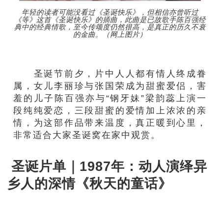
年轻的读者可能没看过《圣诞快乐》，但相信亦曾听过
《等》这首《圣诞快乐》的插曲，此曲是已故歌手陈百强经
典中的经典情歌，至今传颂度仍然很高，是真正的历久不衰
的金曲。（网上图片）
圣诞节前夕，片中人人都有情人终成眷
属，女儿李丽珍与张国荣成为甜蜜爱侣，害
羞的儿子陈百强亦与“钢牙妹”梁韵蕊上演一
段纯纯爱恋，三段甜蜜的爱情加上浓浓的亲
情，为这部作品带来温度，真正暖到心里，
非常适合大家圣诞窝在家中观赏。
圣诞片单｜1987年：动人演绎异
乡人的深情《秋天的童话》