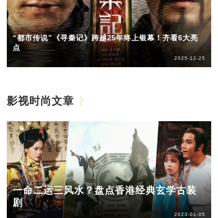
“都市传说”《寻秦记》跨越25年终上银幕！齐看6大亮
点
2025-12-25
影视时尚文章
一命二运三风水？盘点香港经典玄学古装
剧
2023-01-05