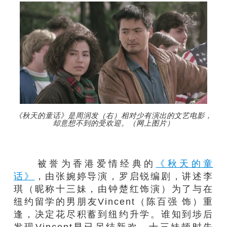
《秋天的童话》是周润发（右）相对少有演出的文艺电影，
却意想不到的受欢迎。（网上图片）
被誉为香港爱情经典的
《秋天的童
话》
，由张婉婷导演，罗启锐编剧，讲述李
琪（昵称十三妹，由钟楚红饰演）为了与在
纽约留学的男朋友Vincent（陈百强 饰）重
逢，决定花尽积蓄到纽约升学。谁知到埗后
发现Vincent早已另结新欢，十三妹顿时失