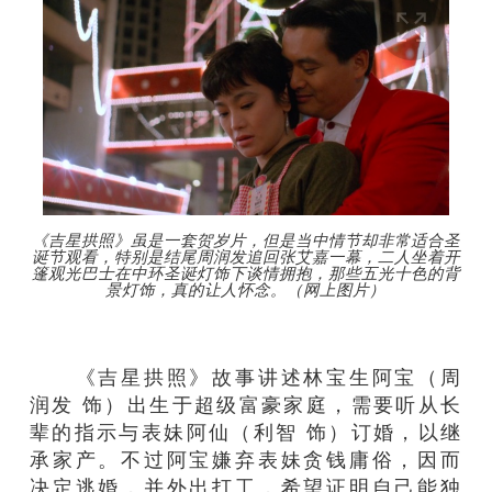
《吉星拱照》虽是一套贺岁片，但是当中情节却非常适合圣
诞节观看，特别是结尾周润发追回张艾嘉一幕，二人坐着开
篷观光巴士在中环圣诞灯饰下谈情拥抱，那些五光十色的背
景灯饰，真的让人怀念。（网上图片）
《吉星拱照》故事讲述林宝生阿宝（周
润发 饰）出生于超级富豪家庭，需要听从长
辈的指示与表妹阿仙（利智 饰）订婚，以继
承家产。不过阿宝嫌弃表妹贪钱庸俗，因而
决定逃婚，并外出打工，希望证明自己能独