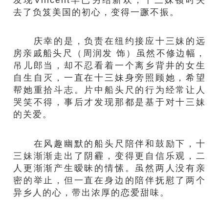
去了负笈美国的初心，变得一蹶不振。
庆幸的是，负责在纽约接应十三妹的远
房亲戚船头尺（周润发 饰）虽然不修边幅，
吊儿郎当，却不忍看着一个离乡背井的女生
自生自灭，一直在十三妹身旁照顾她，希望
帮她重拾斗志。片中船头尺的行为经常让人
哭笑不得，事后才发现那都是基于对十三妹
的关爱。
在风趣幽默的船头尺陪伴和鼓励下，十
三妹渐渐走出了阴霾，变得更自信乐观，二
人更渐渐产生暧昧的情愫。虽然两人没有亲
密的举止，但一直在身边的陪伴抚慰了两个
异乡人的心，带出浓厚的恋爱甜味。