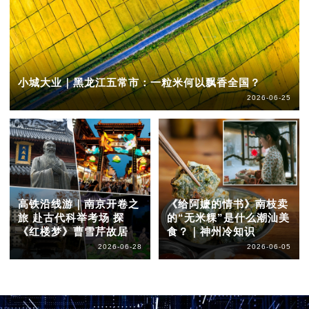
小城大业｜黑龙江五常市：一粒米何以飘香全国？
2026-06-25
高铁沿线游｜南京开卷之
《给阿嬷的情书》南枝卖
旅 赴古代科举考场 探
的“无米粿”是什么潮汕美
《红楼梦》曹雪芹故居
食？｜神州冷知识
2026-06-28
2026-06-05