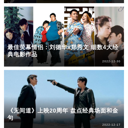
最佳荧幕情侣：刘德华x郑秀文 细数4大经
典电影作品
2022-12-30
《无间道》上映20周年 盘点经典场面和金
句
2022-12-17