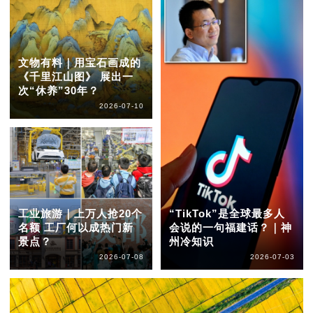
文物有料｜用宝石画成的
《千里江山图》 展出一
次“休养”30年？
2026-07-10
工业旅游｜上万人抢20个
“TikTok”是全球最多人
名额 工厂何以成热门新
会说的一句福建话？｜神
景点？
州冷知识
2026-07-08
2026-07-03