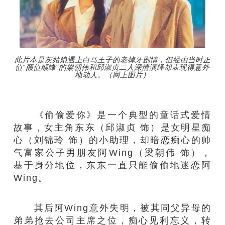
此片本是灰姑娘遇上白马王子的老掉牙剧情，但经由当时正
值“颜值颠峰”的梁朝伟和邱淑贞二人深情演绎却表现得意外
地动人。（网上图片）
《偷偷爱你》是一个典型的童话式爱情
故事，女主角东东（邱淑贞 饰）是女明星痴
心（刘锦玲 饰）的小助理，却暗恋痴心的帅
气富家公子男朋友阿Wing（梁朝伟 饰），
基于身分地位，东东一直只能偷偷地迷恋阿
Wing。
其后阿Wing意外失明，被其同父异母的
弟弟抢去公司主席之位，痴心见利忘义，转