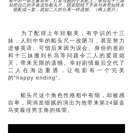
看中的一条古董表带，打算与她的手表配上，谁知道十三妹
却把自己的手表送给船头尺，阴差阳错下手表与表带始终未
能配成一套，就如二人的分离一样遗憾。（网上图片）
为了配得上年轻貌美，有学识的十三
妹，人到中年的船头尺一改陋习，甚至努力
进修英语。可惜后来因为误会、身份的差距
和十三妹搬到长岛等问题令二人的爱苗熄
灭，带来无限的遗憾。幸好剧情最后交代了
二人在海边重遇，让电影有一个完美
的“happy ending”。
船头尺这个角色性格粗中有细，却敏感
自卑，周润发细腻的演出为他带来第24届金
马奖最佳男主角的殊荣。