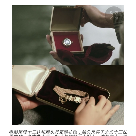
电影尾段十三妹和船头尺互赠礼物，船头尺买了之前十三妹