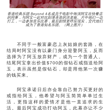
香港经典乐团 Beyond 4名成员于电影中饰演阿宝在快餐店
的同事，与阿宝一起对抗刻薄吝啬的洪老板。片中他们一边
打工，一边参加音乐比赛，最后剧情更呼应现实，交代他们
成为了香港知名乐团。（网上图片）
不同于一般富豪恋上灰姑娘的套路，在
结局时阿宝没有以豪门身分迎娶阿玉，反而
选择为了阿玉放弃财产，成为一个普通人。
结尾阿宝拿出价值$700的假钻石戒指送给阿
玉，表示虽然是假钻石，却是用他第一次赚
的钱买来。
阿宝承诺日后亦会靠自己努力买更好的
戒指给阿玉，他希望与阿玉简简单单过生
活，更指这样的爱情才是他一直追求的生
活。最后阿宝成功打动阿玉，此幕亦让不少