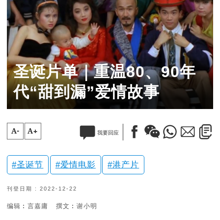
圣诞片单｜重温80、90年
代“甜到漏”爱情故事
A-
A+
我要回应
圣诞节
爱情电影
港产片
刊登日期 : 2022-12-22
编辑︰言嘉庸
撰文︰谢小明