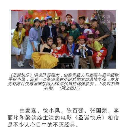
《圣诞快乐》演员阵容强大，由影帝级人马麦嘉与殿堂级歌
手徐小凤，带着一众新演员在圣诞档期发放温情笑弹，本片
更有陈百强与张国荣两大80年代当红偶像参演，上映时相当
哄动。（网上图片）
由麦嘉、徐小凤、陈百强、张国荣、李
丽珍和梁韵蕊主演的电影《圣诞快乐》相信
是不少人心目中的不灭经典。