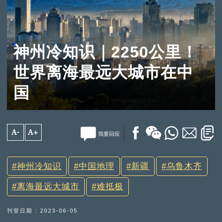
神州冷知识｜2250公里！
世界离海最远大城市在中
国
A-
A+
我要回应
神州冷知识
中国地理
新疆
乌鲁木齐
离海最远大城市
难抵极
刊登日期 : 2023-06-05