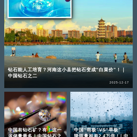
钻石能人工培育？河南这小县把钻石变成“白菜价”！｜
中国钻石之二
2025-12-17
中国有钻石矿？有！这一
中国“雨极”VS“旱极”
省储量最多｜中国钻石之
降雨量相差2.4万倍 !｜中