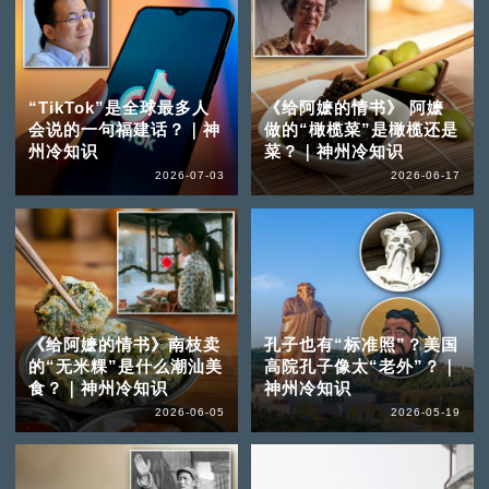
“TikTok”是全球最多人
《给阿嬷的情书》 阿嬷
会说的一句福建话？｜神
做的“橄榄菜”是橄榄还是
州冷知识
菜？｜神州冷知识
2026-07-03
2026-06-17
《给阿嬷的情书》南枝卖
孔子也有“标准照”？美国
的“无米粿”是什么潮汕美
高院孔子像太“老外”？｜
食？｜神州冷知识
神州冷知识
2026-06-05
2026-05-19