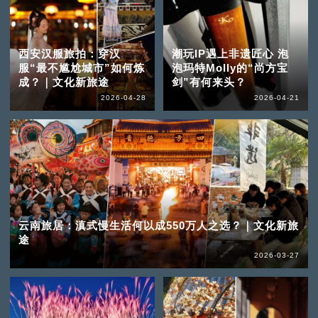
西安汉服旅拍：穿汉
潮玩IP遇上非遗匠心 泡
服“最不尴尬城市”如何炼
泡玛特Molly的“尚方宝
成？｜文化新旅途
剑”有何来头？
2026-04-28
2026-04-21
云南旅居：滇式慢生活何以成550万人之选？｜文化新旅
途
2026-03-27