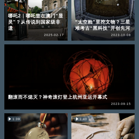
哪吒2｜哪吒曾在澳门“显
灵”？从传说到国家级非
“太空舱”里挖文物？三星
遗
堆考古“黑科技”开创先河
2025-02-17
2023-10-08
翻滚而不熄灭？神奇滚灯登上杭州亚运开幕式
2023-09-15
1:39
1:40