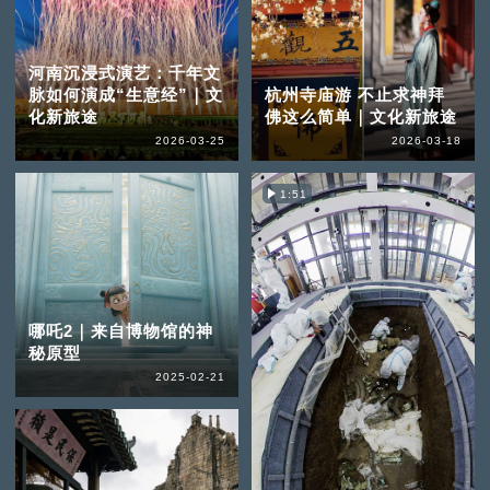
河南沉浸式演艺：千年文
脉如何演成“生意经”｜文
杭州寺庙游 不止求神拜
化新旅途
佛这么简单｜文化新旅途
2026-03-25
2026-03-18
1:51
哪吒2｜来自博物馆的神
秘原型
2025-02-21