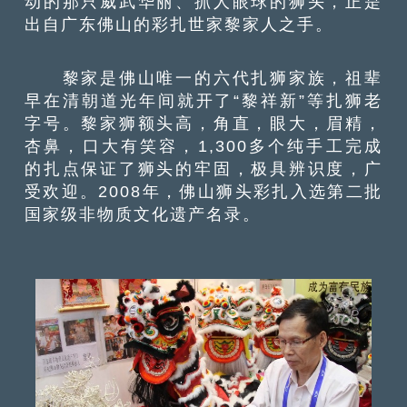
动的那只威武华丽、抓人眼球的狮头，正是
出自广东佛山的彩扎世家黎家人之手。
黎家是佛山唯一的六代扎狮家族，祖辈
早在清朝道光年间就开了“黎祥新”等扎狮老
字号。黎家狮额头高，角直，眼大，眉精，
杏鼻，口大有笑容，1,300多个纯手工完成
的扎点保证了狮头的牢固，极具辨识度，广
受欢迎。2008年，佛山狮头彩扎入选第二批
国家级非物质文化遗产名录。