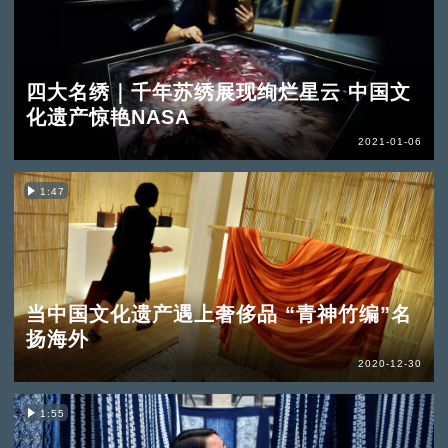
四大名绣｜千年苏绣展现绚烂星云 中国文
化遗产惊艳NASA
2021-01-06
1:47
当中国文化遗产遇上奢侈品 “青神竹编”名
扬海外
2020-12-30
1:55