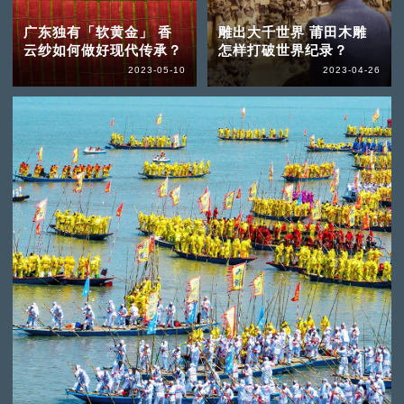
广东独有「软黄金」 香
雕出大千世界 莆田木雕
云纱如何做好现代传承？
怎样打破世界纪录？
2023-05-10
2023-04-26