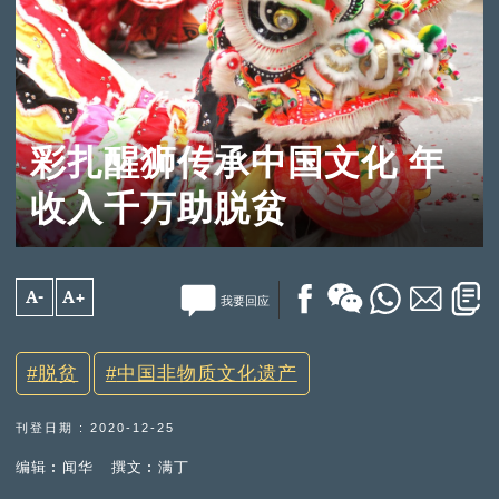
彩扎醒狮传承中国文化 年
收入千万助脱贫
A-
A+
我要回应
脱贫
中国非物质文化遗产
刊登日期 : 2020-12-25
编辑︰闻华
撰文︰满丁