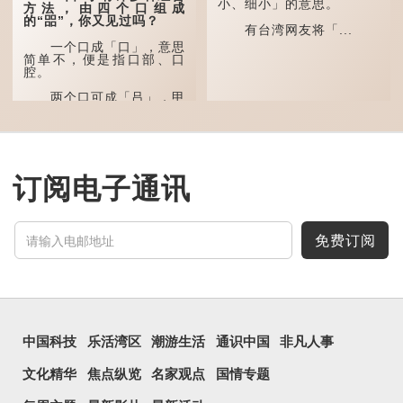
表达iPhone12有由8位提
小、细小」的意思。
方法，由四个口组成
升至10位HDR视频拍摄功
的“㗊”，你又见过吗？
能，能自动进...
有台湾网友将「...
一个口成「口」，意思
简单不，便是指口部、口
腔。
两个口可成「吕」，甲
骨文字形，象脊骨形，本义
是指脊椎骨，中间有一条竖
线把脊椎段串联起来。现代
通用为姓氏。两个口也可以
写成「吅」（音：喧），古
同「喧」，大声呼叫的意
订阅电子通讯
思。
三个口为「品」，这个
字用法最为普遍。始见于商
代甲骨文，古字形从三口，
免费订阅
表示众多...
中国科技
乐活湾区
潮游生活
通识中国
非凡人事
文化精华
焦点纵览
名家观点
国情专题