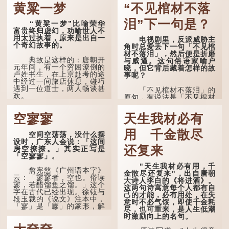
黄粱一梦
“不见棺材不落
泪”下一句是？
“黄粱一梦”比喻荣华
富贵终归虚幻，劝喻世人不
用太过执着，原来是出自一
电视剧里，反派威胁主
个奇幻故事的。
角时总爱丢下一句「不见棺
材不落泪」，然后便是折磨
典故是这样的：唐朝开
与威逼。这句俗语家喻户
元年间，有一个穷困潦倒的
晓，但它背后藏着怎样的故
卢姓书生，在上京赴考的途
事呢？
中经过一间旅店休息，碰巧
遇到一位道士，两人畅谈甚
「不见棺材不落泪」的
欢。
原句，有说法是「不见棺材
不下泪」或「不见亲棺不下
言谈间，卢姓书生感慨
泪」，出自明朝兰陵笑笑生
空寥寥
天生我材必有
自己虽贵为读书人，但一直
所著的《金瓶梅词话》第九
未能考取功名，仍然贫困，
十八回。原意是指人未亲眼
感到十分落泊。于是，道士
用 千金散尽
见到亲人棺木，便不会真正
空间空荡荡，没什么摆
拿出一个青瓷枕头，让卢姓
感到悲伤；后来引申为比喻
设时，广东人会说：「这间
书生睡一睡，便能满足他希
人执迷不悟，不到彻底失
还复来
房空撩撩。」其实正写是
望得到荣华富贵的愿望。
败，便不肯罢休。
「空寥寥」。
"天生我材必有用，千
这时，...
许多人对这上半句耳熟
詹宪慈《广州语本字》
金散尽还复来"，出自唐朝
能详，但它其实还有下半句
云：「寥寥者，空也。俗读
大诗人李白的《将进酒》。
——「不到黄河心不死」...
寥，若醋馏鱼之馏。」这个
这两句诗寓意每个人都有自
字在古代已经出现。徐铉与
己的才能，必有用处，在失
段玉裁的《说文》注本中，
意时不必气馁，即使千金耗
「寥」是「廫」的篆形，解
尽，也可重来，是人生低潮
作空渺、空虚。如《列仙传
时激励向上的名句。
·安期先生》载琊阜老人故
事，以「寥寥安期，虚质高