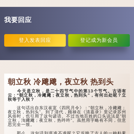
我要回应
登入
发表回应
登记
成为新会员
朝立秋 冷飕飕，夜立秋 热到头
今天是立秋，是二十四节气中的第13个节气。古语有
云：“朝立秋，冷飕飕；夜立秋，热到头”，有何出处呢？立
秋等于入秋？
这句话出自东汉崔寔《四民月令》：“朝立秋，冷飕飕；
夜立秋，热到头”。到了清代，顾禄在《清嘉录》里记录苏州
风俗时，也引用了这句谚语。不过当地百姓的口头说法是“朝
立秋，渹飕飕；夜立秋，热吽吽”。虽然用字略有不同，但意
思完全一致。
那么，这句话到底准不准呢？它反映了古人的一种朴素