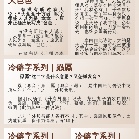
大夿夿
原诗写道："人生得意
清」形容空虚无所事事。
须尽欢，莫使金樽空对月。
有没有听过有人
天生我材必有用，千金散尽
唐代《艺文类聚》引晋
说：“大拿拿十万蚊”呢？
还复来。烹羊宰牛且为乐，
孙绰《表哀诗》：「寥寥空
很多人以为是“拿拿”，原
会须一饮三百杯。" 意思是
堂，寂寂响户」...
来正确应该写成“夿夿”。
说：上天给了我才能，必然
有用到的地方；即使千金散
去，也终会重新得到。
有没有听过有人说：
「大拿拿十万蚊」呢？很多
人以为是「拿拿」，原来正
李白作此诗时，大约是
确应该写成「夿夿」。
天宝十一年。当时他已被唐
玄宗赐金放还约八年，这期
间经常与朋友游山玩水，部
在詹宪慈《广州语本
分诗作显露出怀...
字》：「夿夿者，形容物之
大也。俗读夿，若拿……常
冷僻字系列｜赑屭
语有曰『一个银钱大夿
夿』。」
“赑屭”这二字是什么意思？又怎样发音？
「夿」形​​容大，「一个
银钱大夿夿」，就形容金钱
赑（粤音：鼻）屭（粤音：器），是中国民间传说中龙
数量之大了。 「大夿夿十
所生的九个儿子之一，外形像龟。
万蚊」，就是说十万元是一
笔大数目了。...
据明代杨慎《升庵外集》记载，龙生九子的次序排列
为：赑屭、螭吻、蒲牢、狴犴、饕餮、蚣蝮、睚眦、狻猊、
椒图（此为其中一种说法）。
龙九子外形与能力各有不同，其中，赑屭原形像龟，因
为能负重，多作为碑座，有“碑下...
冷僻字系列｜
冷僻字系列｜