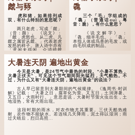
虤与豩
毳
虎和猪，如果排列成
三个「毛」字组成的
双，有什么特别的意思呢？
「毳」（普通话cuì，粤
音：脆），有什么意思？
两只老虎，写成「虤」
（音：颜）。 《说文》：
《说文解字》 ：
「虤，虎怒也。从二虎。凡
「毳，细羊毛也。」「毳」
虤之属皆从虤。」代表老虎
本指人体或鸟兽的毛发，或
发怒的样子。唐人诗中亦有
由毛织成的制品。
「求闲未得闲，众诮瞋虤
虤」之句，意思是众人的讥
人体表面，例如手臂等
讽让人怒目而视。
部位生长的细毛，也叫
大暑连天阴 遍地出黄金
「毳」，又叫「寒毛」、
两只猪，则为「豩」
「汗毛」。
（音：宾）。甲骨文从二
今天是大暑，是24节气中最热的时段。“小暑不算热，
「豕」，象猪相追逐的样
医学上，「毳毛」是一
大暑正伏天”，可见这个节气期间阳光猛烈，天气酷热。不
子。 《同文备考》另有一
个专有名词。它指人类在儿
过，为什么又有“大暑连天阴，遍地出黄金”的说法？
说「豩，豕乱群。」意指一
童时期长出的一种细小、不
群乱...
易注意到却又几乎遍布全身
古人早已留意到大暑期间的气候规律。 《逸周书·时训
的毛发。毳毛的密度因人而
解》记载：「大暑之日，腐草化为萤。又五日，土润溽暑。
异，其长度则通常不会...
又五日，大雨时行。」意思是说，大暑时节萤火虫出生，土
地湿热，常有大雨出现。
这段时期的雨水，对农作物尤其重要。三伏天酷热难
耐，农作物不能缺水。若连续几天降雨，泥土得以湿润；雨
过天晴后，烈日高照...