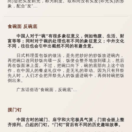
尚)会把头发剃光，称为剃度。取和尚没有头发(即光头)的形
象，配合“发”...
食碗面 反碗底
中国人对于“碗”有很多象征意义，例如饱腹、生活、财
富等等；同时对于碗的处理也有不同的象征意义；中外文化
不同，往往也会引申出截然不同的有趣含意。
日式料理蛋包饭的做法，是先把炒好的炒饭放进碗内，
再把碗口连同炒饭向碟一反﹐饭便会整齐地放到碟上，然后
再在饭面淋上蛋。不过，把碗口向下，碗的底部向上这个动
作，在中国人的餐桌礼仪中，是无礼的举动。因为只有拜祭
先人时，人们才会把拜祭先人的饭盛进碗中，再倒转碗把饭
倒出来。
广东话俗语“食碗面，反碗底”...
摸门钉
中国古时的城门、庙宇和大宅极具气派，门前会嵌上整
齐排列、凸起的门钉。“门钉”背后有不同的历史趣味故事。