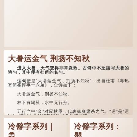
大暑运金气 荆扬不知秋
进入大暑，天气变得非常炎热。古诗中不乏描写大暑的
诗句，其中便有杜甫的名句。
这句便是“大暑运金气，荆扬不知秋”，出自杜甫《毒热
寄简崔评事十六弟》，全诗如下：
大暑运金气，荆扬不知秋。
林下有塌翼，水中无行舟。
五行当中“金”对应秋季，代表凉爽肃杀之气。“运”是“运
行”，描写大暑的酷热阻碍了金气的流转。
“荆扬”指荆州（湖北）和扬州（江苏），泛指长江中下
冷僻字系列｜
冷僻字系列：
游地区，“...
掱
朤