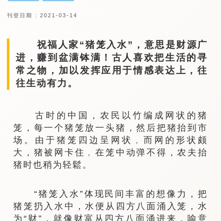
刊登日期 : 2021-03-14
祝福人家“猪笼入水”，意思是财源广
进，赚到盆满钵满！古人喜欢把生活的寻
常之物，加以发挥应用于情感表达上，往
往生动有力。
古时的中国，农民以竹编成网状的猪
笼，每一个猪笼放一头猪，然后把猪抬到市
场。由于猪笼四边呈网状﹐而网的形状颇
大，猪被网卡住﹐在笼中动弹不得，农夫抬
猪时也稍为轻鬆。
“猪笼入水”体现民间丰富的想像力，把
猪笼扔入水中，水便从四方八面涌入笼，水
为“财”，就像财富从四方八面涌进来，喻意