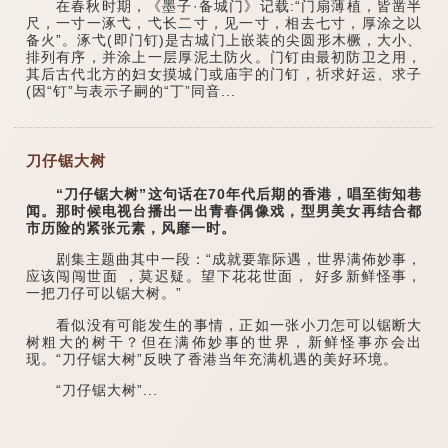
在春秋时期，《墨子·备城门》记载:“门扇薄植，皆凿半
尺，一寸一涿弋，弋长二寸，见一寸，相去七寸，厚涂之以
备火”。涿弋(即门钉)是古城门上嵌装的尖圆形木橛，大小、
排列有序，并涂上一层厚泥土防火。门钉由最初防卫之用，
其后古代北方的妇女摸城门或庙宇的门钉，祈求好运、求子
(因“钉”与表示子嗣的“丁”同音...
刀仔锯大树
“刀仔锯大树”这句话在70年代后期的香港，唱至街知巷
闻。那时候电视台播出一出青春偶像戏，型男美女再结合都
市历险的紧张元素，风靡一时。
剧集主题曲其中一段：“成就要靠际遇，世界满佈妙事，
应该闯闯世面 ，莫迟疑。望下花花世面， 好多新鲜怪事，
一把刀仔可以锯大树。”
看似没有可能发生的事情，正如一张小刀怎可以锯断大
树粗大的树干？但在满佈妙事的世界，新鲜怪事亦会出
现。“刀仔锯大树”反映了香港当年充满机遇的美好环境。
“刀仔锯大树”...