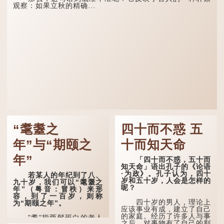
观察：如果立秋的精确...
“耄耋之
四十而不惑 五
年”与“期颐之
十而知天命
年”
「四十而不惑，五十而
知天命」语出孔子的《论语
·为政》。孔子认为，四十
若某人的年纪到了八、
岁和五十岁，人会是怎样的
九十岁，我们可以“耄耋之
呢？
年”（粤音：冒秩）来形
容，到了一百岁，则称
四十岁的男人，理论上
为“期颐之年”。
应该事业有成，建立了自己
的家庭。经历了许多人与事
"耄"指两鬓斑白的老人
之后，对事物有了自己的判