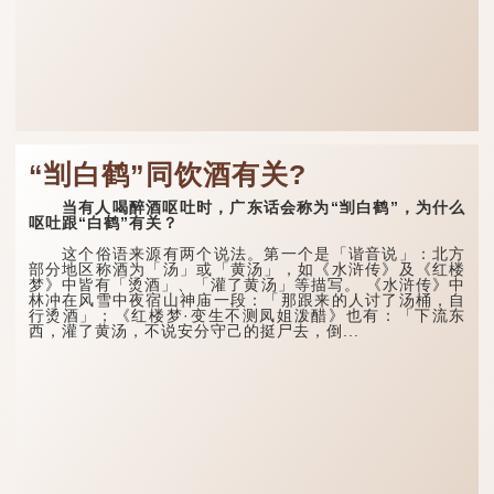
“㓥白鹤”同饮酒有关?
当有人喝醉酒呕吐时，广东话会称为“㓥白鹤”，为什么
呕吐跟“白鹤”有关？
这个俗语来源有两个说法。第一个是「谐音说」：北方
部分地区称酒为「汤」或「黄汤」，如《水浒传》及《红楼
梦》中皆有「烫酒」、「灌了黄汤」等描写。 《水浒传》中
林冲在风雪中夜宿山神庙一段：「那跟来的人讨了汤桶，自
行烫酒」；《红楼梦·变生不测凤姐泼醋》也有：「下流东
西，灌了黄汤，不说安分守己的挺尸去，倒...