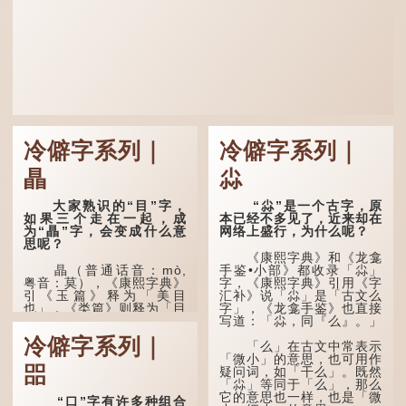
冷僻字系列｜
冷僻字系列｜
瞐
尛
大家熟识的“目”字，
“尛”是一个古字，原
如果三个走在一起，成
本已经不多见了，近来却在
为“瞐”字，会变成什么意
网络上盛行，为什么呢？
思呢？
《康熙字典》和《龙龛
瞐（普通话音：mò,
手鉴•小部》都收录「尛」
粤音：莫），《康熙字典》
字，《康熙字典》引用《字
引《玉篇》释为「美目
汇补》说「尛」是「古文么
也」，《类篇》则释为「目
字」，《龙龛手鉴》也直接
深也」，即美丽的眼睛、目
写道：「尛，同『么』。」
光深邃的意思。
冷僻字系列｜
「么」在古文中常表示
多年前，苹果手机推出
「微小」的意思，也可用作
㗊
iPhone12时，曾宣传它的
疑问词，如「干么」。既然
镜头有专业的计算摄影功
「尛」等同于「么」，那么
能，便用上「瞐」这个字，
它的意思也一样，也是「微
“口”字有许多种组合