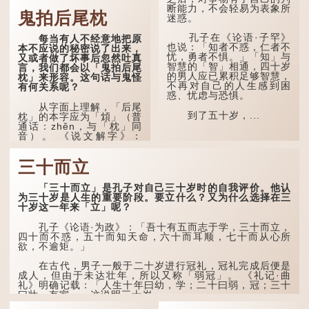
家，亦含有思想紊乱的意
断能力，不会轻易为表象所
思；"耋"更有跌倒的意思，
鬼拍后尾枕
迷惑。
也是用来形容老人家的。
孔子在《论语·子罕》
每当有人不经意地把原
曹操《对酒歌》就曾写
也说：「知者不惑，仁者不
本不应说的秘密说了出来，
道："耄耋皆得以寿终，恩
忧，勇者不惧。」「知」与
又或者做了坏事后忽然吐真
泽广及草木昆虫。"
智慧的「智」相通，四十岁
言，我们都会以「鬼拍后尾
的男人应已累积足够智慧，
枕」来形容。这句话与鬼怪
到了一百岁呢？
不再对自己的人生感到困
有何关系呢？
惑、忧虑与恐惧。
那么就可以称为"期
从字面上理解，「后尾
颐"。 《礼记.曲礼
到了五十岁，...
枕」的本字应为「䪴」（普
上》："百年曰期颐。"郑玄
通话：zhěn，与「枕」同
注："期，犹要也；颐，养
音）。 《说文解字》：
也。不知衣服食味，孝子要
「䪴，项枕也。」意思是头
尽养...
后部与枕头接触的地方。
三十而立
民间流传有一种说法，
人会将一些不欲为人所知的
「三十而立」是孔子对自己三十岁时的自我评价。他认
记忆藏于颈后之处。如果忽
为三十岁是人生的重要阶段。要立什么？又为什么选择在三
然吐真言，就好像被不明东
十岁这一年来「立」呢？
西（如鬼魂）在后脑拍了一
下，藏在脑中的秘密便脱口
孔子《论语·为政》：「吾十有五而志于学，三十而立，
而出。
四十而不惑，五十而知天命，六十而耳顺，七十而从心所
欲，不逾矩。」
因此...
在古代，男子一般于二十岁进行冠礼，冠礼完成后便是
成人，但由于未达壮年，所以又称「弱冠」。 《礼记·曲
礼》明确记载：「人生十年曰幼，学；二十曰弱，冠；三十
曰壮，有室。」这说明三十岁...