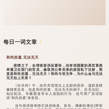
每日一词文章
和尚担遮 无法无天
疫情之下，全球疫苗供应紧张，但有些国家的高官竟然
串通卫生部门的官员，偷取用公帑买来的疫苗私下注射，简
直是和尚担遮，无法无天！和尚与世无争，为什么会与无法
无天拉上关系？
《水浒传》中，由市井流氓当上太尉的高俅﹐滥权贪财
兼残害忠良，也是和尚担遮﹐无法无天的例子。目无法纪、
知法犯法、专横霸道等令人发指的行为，也可用广东话俗
语“和尚担遮”来形容。
这句俗语很有猜灯詸的味道。首先，佛家的僧侣(即和