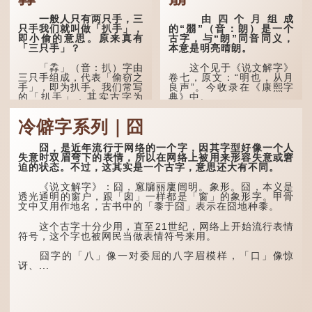
一般人只有两只手，三
由四个月组成
只手我们就叫做「扒手」，
的“朤”（音：朗）是一个
即小偷的意思。原来真有
古字，与“朗”同音同义，
「三只手」？
本意是明亮晴朗。
「掱」（音：扒）字由
这个见于《说文解字》
三只手组成，代表「偷窃之
卷七，原文：“明也，从月
手」，即为扒手。我们常写
良声”。今收录在《康熙字
的「扒手」，其实古字为
典》中。
「掱手」。
这个字，用法颇多。
冷僻字系列｜囧
清·徐珂《清稗类钞．
盗贼类．掱手》记载：「沪
“朤朤干坤，舍我其
人呼翦绺贼曰掱手，犹言扒
谁。”干坤是《周易》中的
囧，是近年流行于网络的一个字，因其字型好像一个人
手也，亦曰瘪三码子。」
两个卦名，这里指天地、宇
失意时双眉弯下的表情，所以在网络上被用来形容失意或窘
宙等，形容政治清明，天下
迫的状态。不过，这其实是一个古字，意思还大有不同。
其中「翦绺」即剪断他
太平！
人衣带以窃取钱物，是小偷
《说文解字》：囧，窻牖丽廔闿明。象形。囧，本义是
的旧称。而「掱手」也就是
“天空朤朤，任鸟儿高
透光通明的窗户，跟「囱」一样都是「窗」的象形字。甲骨
手多多，擅自拿别人东西的
飞。”也是指天清气明，鸟
文中又用作地名，古书中的「黍于囧」表示在囧地种黍。
意思了...
儿可高飞。
这个古字十分少用，直至21世纪，网络上开始流行表情
“朤朤脆脆”就是形容办
符号，这个字也被网民当做表情符号来用。
事爽快干脆。我...
囧字的「八」像一对委屈的八字眉模样，「口」像惊
讶、...