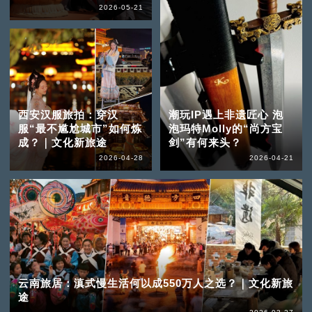
2026-05-21
西安汉服旅拍：穿汉
潮玩IP遇上非遗匠心 泡
服“最不尴尬城市”如何炼
泡玛特Molly的“尚方宝
成？｜文化新旅途
剑”有何来头？
2026-04-28
2026-04-21
云南旅居：滇式慢生活何以成550万人之选？｜文化新旅
途