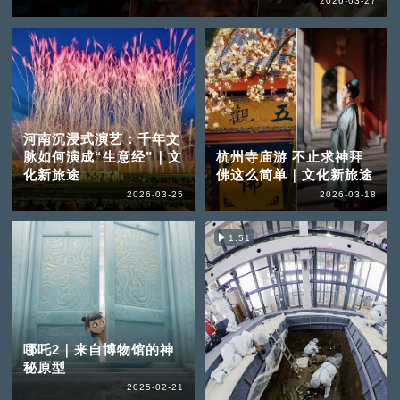
2026-03-27
河南沉浸式演艺：千年文
脉如何演成“生意经”｜文
杭州寺庙游 不止求神拜
化新旅途
佛这么简单｜文化新旅途
2026-03-25
2026-03-18
1:51
哪吒2｜来自博物馆的神
秘原型
2025-02-21