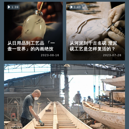
1:39
1:40
从日用品到工艺品 「一
从河泥到千古名砚 澄泥
壶一世界」的內画绝技
砚工艺是怎样复活的？
2023-08-16
2023-07-28