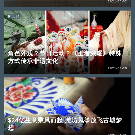
2021-06-02
1:19
角色外观？节日活动？《王者荣耀》特殊
方式传承非遗文化
2021-04-28
$24亿生意乘风而起 潍坊风筝放飞古城梦
想