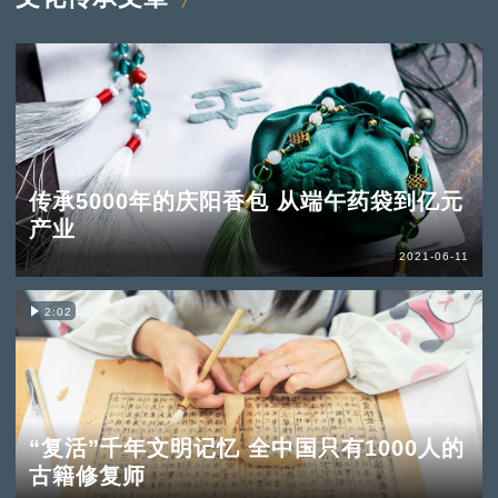
传承5000年的庆阳香包 从端午药袋到亿元
产业
2021-06-11
2:02
“复活”千年文明记忆 全中国只有1000人的
古籍修复师