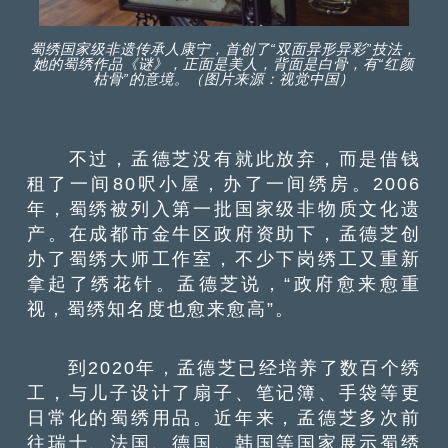
蜀绣国家级非遗传承人康宁，首创了“双面异形异彩”技法，
她的蜀绣作品《谜》，正面是美人，背面是白骨，有“红颜
枯骨”的意境。（图片来源：视觉中国）
不过，孟德芝没有就此放弃，而是借钱
租了一间80呎小屋，办了一间绣房。2006
年，蜀绣被列入第一批国家级非物质文化遗
产。在成都市金牛区政府资助下，孟德芝创
办了蜀绣大师工作室，不少下岗绣工又重新
拿起了绣花针。孟德芝说，“政府愈来愈重
视，蜀绣知名度也愈来愈高”。
到2020年，孟德芝已经培养了数百个绣
工，与儿子设计了扇子、笔记簿、手袋等更
日常化的蜀绣用品。近年来，孟德芝多次前
往瑞士、法国、德国、韩国等国家展示蜀绣