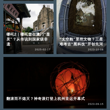
哪吒2｜哪吒曾在澳门“显
灵”？从传说到国家级非
“太空舱”里挖文物？三星
遗
堆考古“黑科技”开创先河
2025-02-17
2023-10-08
翻滚而不熄灭？神奇滚灯登上杭州亚运开幕式
2023-09-15