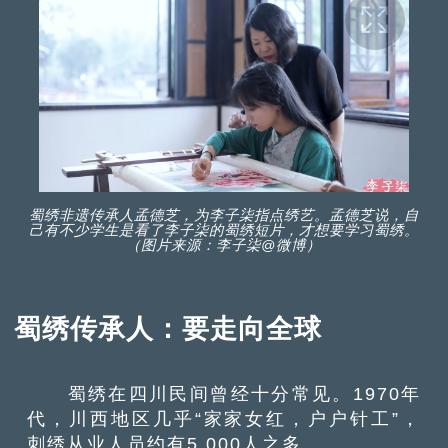
蜀绣非遗传承人孟德芝，为李子柒指点绣艺。孟德芝说，自
己有不少学生是看了李子柒的蜀绣短片，才想要学习蜀绣。
（图片来源：李子柒@微博）
蜀绣传承人：要走向全球
蜀绣在四川民间曾经十分常见。1970年
代，川西地区几乎“家家女红，户户针工”，
刺绣从业人员约有5,000人之多。