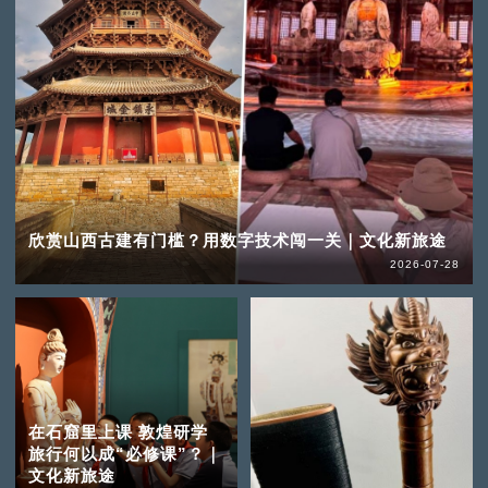
欣赏山西古建有门槛？用数字技术闯一关｜文化新旅途
2026-07-28
在石窟里上课 敦煌研学
旅行何以成“必修课”？｜
文化新旅途