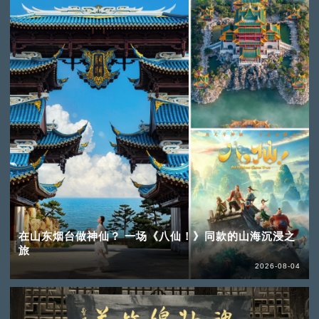
在山东烟台做神仙？ 一场《八仙！》同款的山海沉浸之
旅
2026-08-04