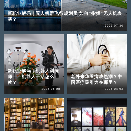
新职业解码｜无人机群飞行规划员 如何“指挥”无人机表
演？
2026-07-30
新职业解码｜机器人训练
师——机器人干活怎么
老外来华看病成热潮？中
教？
国医疗吸引力在哪里？
2026-05-08
2026-04-02