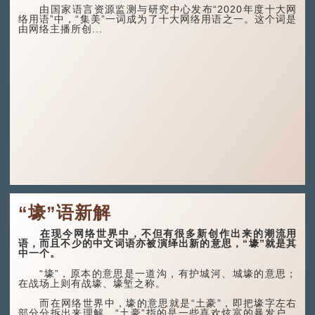
由国家语言资源监测与研究中心发布“2020年度十大网
络用语”中，“集美”一词成为了十大网络用语之一。这个词是
由网络主播所创...
“壕”语新解
在现今网络世界中，不但有很多新创作出来的潮流用
语，而且不少的中文词语亦被演绎出新的意思，“壕”就是其
中一个。
“壕”，原本的意思是一道沟，有护城河、城壕的意思；
在战场上则有战壕、壕堑之称。
而在网络世界中，壕的意思就是“土豪”，即把壕字左右
部分分拆出来理解。“土豪”指的是一些喜欢炫富的暴发户，