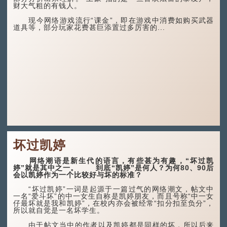
财大气粗的有钱人。
现今网络游戏流行“课金”，即在游戏中消费如购买武器
道具等，部分玩家花费甚巨添置过多厉害的...
坏过凯婷
网络潮语是新生代的语言，有些甚为有趣，“坏过凯
婷”就是其中之一。 到底“凯婷”是何人？为何80、90后
会以凯婷作为一个比较好与坏的标准？
“坏过凯婷”一词是起源于一篇过气的网络潮文，帖文中
一名“爱斗坏”的中一女生自称是凯婷朋友，而且号称“中一女
仔最坏就是我和凯婷”，在校内亦会被经常“扣分扣至负分”，
所以就自觉是一名坏学生。
由于帖文当中的作者以及凯婷都是同样的坏，所以后来