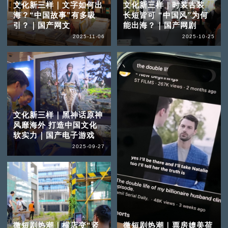
文化新三样｜文字如何出
文化新三样｜时装古装
海？“中国故事”有多吸
长短皆可 “中国风”为何
引？｜国产网文
能出海？｜国产网剧
2025-11-06
2025-10-25
文化新三样｜黑神话原神
风靡海外 打造中国文化
软实力｜国产电子游戏
2025-09-27
微短剧热潮｜横店变“竖
微短剧热潮｜票房媲美荷