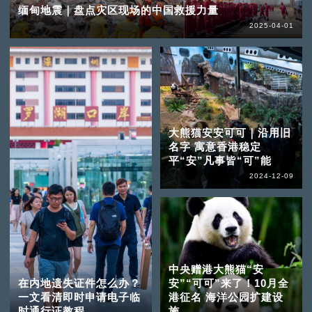
缅甸地震｜盘点灾区现场的中国救援力量
2025-04-01
大熊猫安安可可｜沿用旧
名字 寓意香港稳定
平“安”凡事皆“可”能
2024-12-09
中央赠港大熊猫“安
在内地遗失证件怎么办？
安”“可可”来了！10月全
一文看清即时申请电子临
港征名 海洋公园扩建设
时通行证教程
施