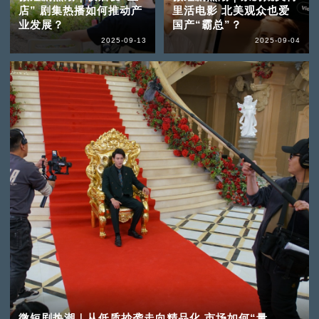
店” 剧集热播如何推动产
里活电影 北美观众也爱
业发展？
国产“霸总”？
2025-09-13
2025-09-04
微短剧热潮｜从低质抄袭走向精品化 市场如何“量