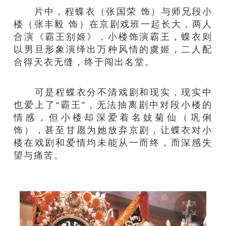
片中，程蝶衣（张国荣 饰）与师兄段小
楼（张丰毅 饰）在京剧戏班一起长大，两人
合演《霸王别姬》，小楼饰演霸王，蝶衣则
以男旦形象演绎出万种风情的虞姬，二人配
合得天衣无缝，终于闯出名堂。
可是程蝶衣分不清戏剧和现实，现实中
也爱上了“霸王”，无法抽离剧中对段小楼的
情感，但小楼却深爱着名妓菊仙（巩俐
饰），甚至甘愿为她放弃京剧，让蝶衣对小
楼在戏剧和爱情均未能从一而终，而深感失
望与痛苦。