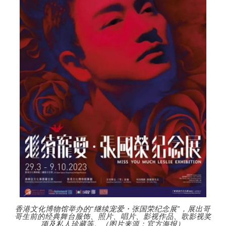
香港文化博物馆举办的“继续宠爱・张国荣纪念展”，展出哥
哥生前的经典舞台服饰、照片、唱片、影视作品、歌影视奖
项及私人珍藏等。（图片来源：官方海报）