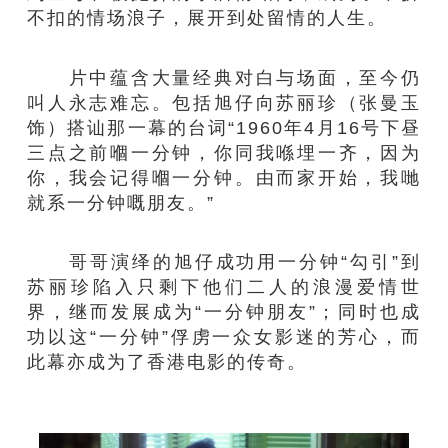
不扣的情场浪子，展开到处留情的人生。
片中蕴含大量经典对白与场面，至今仍
叫人永志难忘。包括旭仔向苏丽珍（张曼玉
饰）搭讪那一幕的台词“1960年4月16号下昼
三点之前嗰一分钟，你同我喺埋一齐，因为
你，我会记得嗰一分钟。由而家开始，我哋
就系一分钟嘅朋友。”
哥哥演绎的旭仔成功用一分钟“勾引”到
苏丽珍陷入只剩下他们二人的浪漫爱情世
界，继而发展成为“一分钟朋友”；同时也成
功以这“一分钟”俘虏一众女影迷的芳心，而
此幕亦成为了香港电影的传奇。