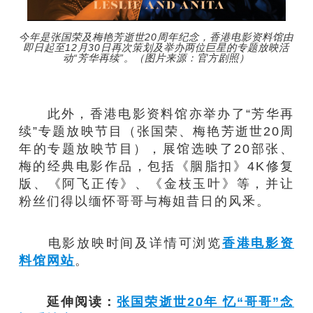
今年是张国荣及梅艳芳逝世20周年纪念，香港电影资料馆由
即日起至12月30日再次策划及举办两位巨星的专题放映活
动“芳华再续”。（图片来源：官方剧照）
此外，香港电影资料馆亦举办了“芳华再
续”专题放映节目（张国荣、梅艳芳逝世20周
年的专题放映节目），展馆选映了20部张、
梅的经典电影作品，包括《胭脂扣》4K修复
版、《阿飞正传》、《金枝玉叶》等，并让
粉丝们得以缅怀哥哥与梅姐昔日的风釆。
电影放映时间及详情可浏览
香港电影资
料馆网站
。
延伸阅读：
张国荣逝世20年 忆“哥哥”念