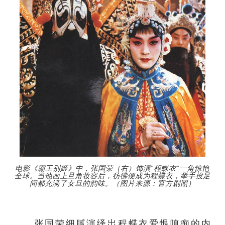
电影《霸王别姬》中，张国荣（右）饰演“程蝶衣”一角惊艳
全球。当他画上旦角妆容后，彷彿便成为程蝶衣，举手投足
间都充满了女旦的韵味。（图片来源：官方剧照）
张国荣细腻演绎出程蝶衣爱恨嗔痴的内