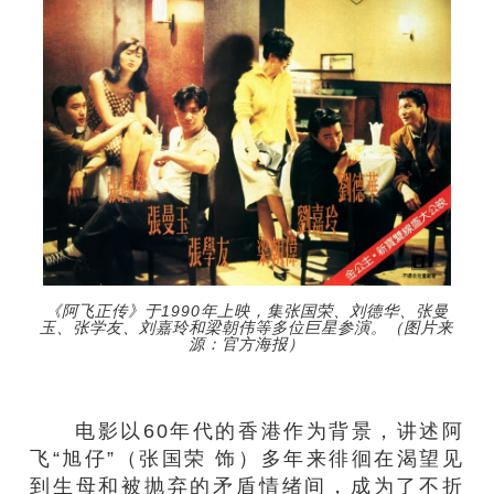
《阿飞正传》于1990年上映，集张国荣、刘德华、张曼
玉、张学友、刘嘉玲和梁朝伟等多位巨星参演。（图片来
源：官方海报）
电影以60年代的香港作为背景，讲述阿
飞“旭仔”（张国荣 饰）多年来徘徊在渴望见
到生母和被抛弃的矛盾情绪间，成为了不折