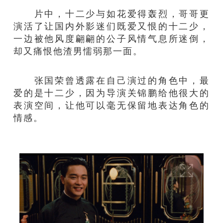
片中，十二少与如花爱得轰烈，哥哥更
演活了让国内外影迷们既爱又恨的十二少，
一边被他风度翩翩的公子风情气息所迷倒，
却又痛恨他渣男懦弱那一面。
张国荣曾透露在自己演过的角色中，最
爱的是十二少，因为导演关锦鹏给他很大的
表演空间，让他可以毫无保留地表达角色的
情感。