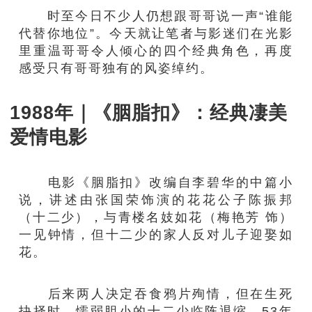
时至今日不少人仍想跟哥哥说一声“谁能
代替你地位”。今天就让笔者与影迷们在光影
里重温哥哥令人倾心的四个经典角色，再度
感受只有哥哥独有的风姿绰约。
1988年｜《胭脂扣》：经典凄美
爱情电影
电影《胭脂扣》改编自李碧华的中篇小
说，讲述由张国荣饰演的花花公子陈振邦
（十二少），与青楼名妓如花（梅艳芳 饰）
一见钟情，但十二少的家人反对儿子迎娶如
花。
后来两人决定吞食鸦片殉情，但在生死
抉择时，懦弱胆小的十二少临阵退缩。53年