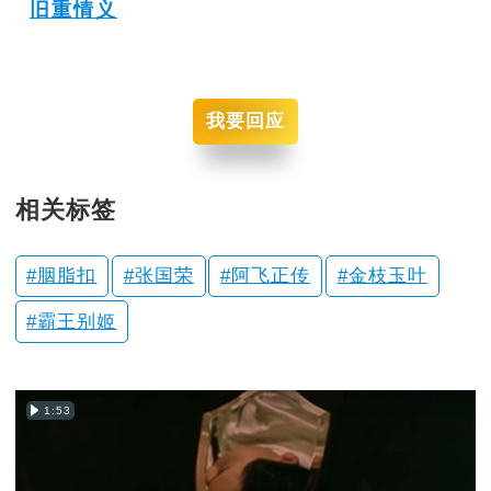
旧重情义
我要回应
相关标签
胭脂扣
张国荣
阿飞正传
金枝玉叶
霸王别姬
1:53