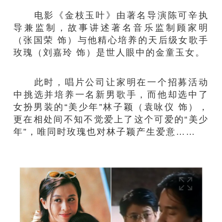
电影《金枝玉叶》由著名导演陈可辛执
导兼监制，故事讲述著名音乐监制顾家明
（张国荣 饰）与他精心培养的天后级女歌手
玫瑰（刘嘉玲 饰）是世人眼中的金童玉女。
此时，唱片公司让家明在一个招募活动
中挑选并培养一名新男歌手，而他却选中了
女扮男装的“美少年”林子颖（袁咏仪 饰），
更在相处间不知不觉爱上了这个可爱的“美少
年”，唯同时玫瑰也对林子颖产生爱意……