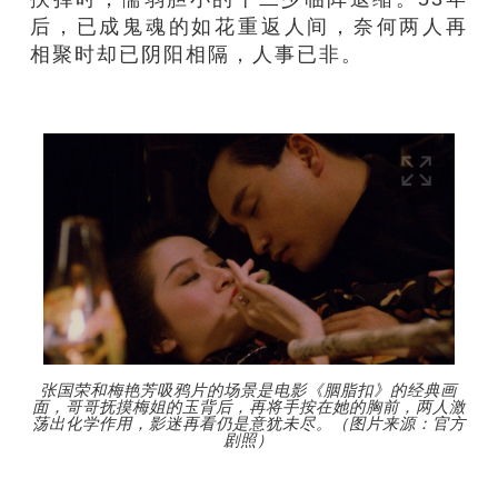
后，已成鬼魂的如花重返人间，奈何两人再
相聚时却已阴阳相隔，人事已非。
张国荣和梅艳芳吸鸦片的场景是电影《胭脂扣》的经典画
面，哥哥抚摸梅姐的玉背后，再将手按在她的胸前，两人激
荡出化学作用，影迷再看仍是意犹未尽。（图片来源：官方
剧照）