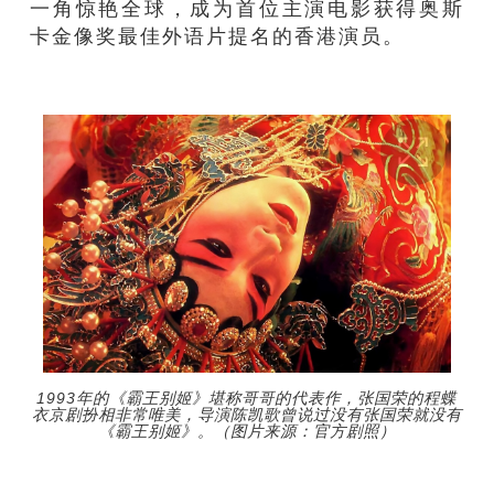
一角惊艳全球，成为首位主演电影获得奥斯
卡金像奖最佳外语片提名的香港演员。
1993年的《霸王别姬》堪称哥哥的代表作，张国荣的程蝶
衣京剧扮相非常唯美，导演陈凯歌曾说过没有张国荣就没有
《霸王别姬》。（图片来源：官方剧照）