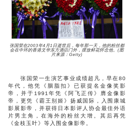
张国荣在2003年4月1日逝世后，每年那一天，他的粉丝都
会在中环的香港文华东方酒痁门外，摆放鲜花怀念他。(图
片来源：Getty)
张国荣一生演艺事业成绩超凡，早在80
年代，他凭《胭脂扣》已获提名金像奖影
帝，并于1991年凭《阿飞正传》膺金像影
帝，更凭《霸王别姬》扬威国际，入围康城
影展影帝，并获得日本影评人协会最佳外语
片男主角，在海外的粉丝大增。其后再凭
《金枝玉叶》等入围金像影帝。