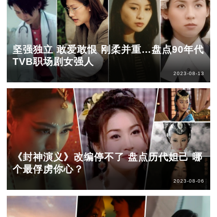
坚强独立 敢爱敢恨 刚柔并重…盘点90年代
TVB职场剧女强人
2023-08-13
《封神演义》改编停不了 盘点历代妲己 哪
个最俘虏你心？
2023-08-06