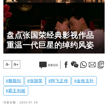
盘点张国荣经典影视作品
重温一代巨星的绰约风姿
A-
A+
我要回应
胭脂扣
张国荣
阿飞正传
金枝玉叶
霸王别姬
刊登日期 : 2023-07-18