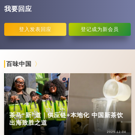
我要回应
登入
发表回应
登记
成为新会员
百味中国
茶马“新”道｜供应链+本地化 中国新茶饮
出海致胜之道
2025-12-04