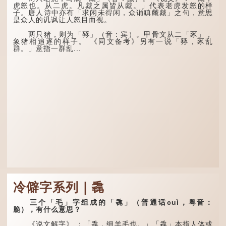
不同，其中，赑屭原形像
说：上天给了我才能，必然
虎怒也。从二虎。凡虤之属皆从虤。」代表老虎发怒的样
龟，因为能负重，多作为碑
有用到的地方；即使千金散
子。唐人诗中亦有「求闲未得闲，众诮瞋虤虤」之句，意思
座，有“碑下...
去，也终会重新得到。
是众人的讥讽让人怒目而视。
李白作此诗时，大约是
两只猪，则为「豩」（音：宾）。甲骨文从二「豕」，
天宝十一年。当时他已被唐
象猪相追逐的样子。 《同文备考》另有一说「豩，豕乱
玄宗赐金放还约八年，这期
群。」意指一群乱...
间经常与朋友游山玩水，部
分诗作显露出怀...
冷僻字系列｜毳
三个「毛」字组成的「毳」（普通话cuì，粤音：
脆），有什么意思？
《说文解字》 ：「毳，细羊毛也。」「毳」本指人体或