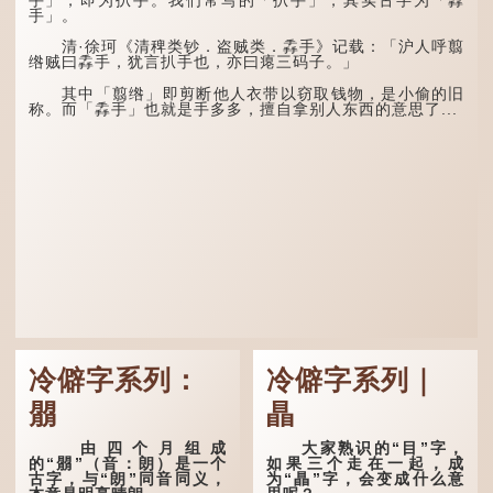
作物尤其重要。三伏天酷热
气。“运”是“运行”，描写大
手」。
难耐，农作物不能缺水。若
暑的酷热阻碍了金气的流
连续几天降雨，泥土得以湿
转。
清·徐珂《清稗类钞．盗贼类．掱手》记载：「沪人呼翦
润；雨过天晴后，烈日高
绺贼曰掱手，犹言扒手也，亦曰瘪三码子。」
照...
“荆扬”指荆州（湖北）
和扬州（江苏），泛指长江
其中「翦绺」即剪断他人衣带以窃取钱物，是小偷的旧
中下游地区，“...
称。而「掱手」也就是手多多，擅自拿别人东西的意思了...
冷僻字系列：
冷僻字系列｜
朤
瞐
由四个月组成
大家熟识的“目”字，
的“朤”（音：朗）是一个
如果三个走在一起，成
古字，与“朗”同音同义，
为“瞐”字，会变成什么意