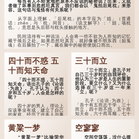
每当有人不经意地把原本不应说的秘密说了出来，又或
时，也引用了这句谚语。不
者做了坏事后忽然吐真言，我们都会以「鬼拍后尾枕」来形
过当地百姓的口头说法
容。这句话与鬼怪有何关系呢？
是“朝立秋，渹飕飕；夜立
秋，热吽吽”。虽然用字略
有不同，但意思完全一致。
从字面上理解，「后尾枕」的本字应为「䪴」（普通
话：zhěn，与「枕」同音）。 《说文解字》：「䪴，项枕
也。」意思是头后部与枕头接触的地方。
那么，这句话到底准不
准呢？它反映了古人的一种
朴素观察：如果立秋的精
民间流传有一种说法，人会将一些不欲为人所知的记忆
确...
藏于颈后之处。如果忽然吐真言，就好像被不明东西（如鬼
魂）在后脑拍了一下，藏在脑中的秘密便脱口而出。
因此...
四十而不惑 五
三十而立
十而知天命
「三十而立」是孔子对
自己三十岁时的自我评价。
他认为三十岁是人生的重要
「四十而不惑，五十而
阶段。要立什么？又为什么
知天命」语出孔子的《论语
选择在三十岁这一年来
·为政》。孔子认为，四十
「立」呢？
岁和五十岁，人会是怎样的
呢？
孔子《论语·为政》：
「吾十有五而志于学，三十
四十岁的男人，理论上
而立，四十而不惑，五十而
应该事业有成，建立了自己
知天命，六十而耳顺，七十
的家庭。经历了许多人与事
而从心所欲，不逾矩。」
之后，对事物有了自己的判
断能力，不会轻易为表象所
黄粱一梦
空寥寥
在古代，男子一般于二
迷惑。
十岁进行冠礼，冠礼完成后
便是成人，但由于未达壮
孔子在《论语·子罕》
“黄粱一梦”比喻荣华
空间空荡荡，没什么摆