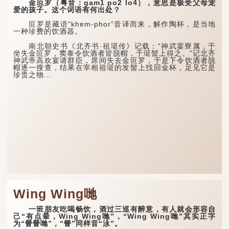
金叵罗（粤音：gam1 po2 lo4），意思是极受父母宠
爱的孩子。这个词语有何出处？
叵罗是藏语“khɐm-phor”音译而来，解作陶杯，是当地
一种珍费的饮酒器。
南北朝史书《北齐书·祖珽传》记载：“神武宴寮属，于
坐失金叵罗，窦泰令饮酒者皆脱帽，于珽髻上得之。”记北齐
神武帝高欢宴请群臣，席间失去金叵罗，于是下令饮酒者脱
帽逐一搜查，结果在宰相祖珽的发髻上找回金杯，足见它是
珍贵之物...
Wing Wing哋
一班朋友吃喝畅饮，酒过三巡有醉意，有人就会形容自
己“有点晕，Wing Wing哋”，“Wing Wing哋”其实正字
为“醟醟哋”，“醟”同样音“泳”。