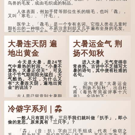
鸟兽的毛发，或由毛织成的制品。
人体表面，例如手臂等部位生长的细毛，也叫「毳」，
又叫「寒毛」、「汗毛」。
医学上，「毳毛」是一个专有名词。它指人类在儿童时
期长出的一种细小、不易注意到却又几乎遍布全身的毛发。
毳毛的密度因人而异，其长度则通常不会...
大暑连天阴 遍
大暑运金气 荆
地出黄金
扬不知秋
今天是大暑，是24节
进入大暑，天气变得非
气中最热的时段。“小暑不
常炎热。古诗中不乏描写大
算热，大暑正伏天”，可见
暑的诗句，其中便有杜甫的
这个节气期间阳光猛烈，天
名句。
气酷热。不过，为什么又
有“大暑连天阴，遍地出黄
这句便是“大暑运金
金”的说法？
气，荆扬不知秋”，出自杜
甫《毒热寄简崔评事十六
古人早已留意到大暑期
弟》，全诗如下：
间的气候规律。 《逸周书·
时训解》记载：「大暑之
大暑运金气，荆扬不知
冷僻字系列｜掱
日，腐草化为萤。又五日，
秋。
土润溽暑。又五日，大雨时
行。」意思是说，大暑时节
林下有塌翼，水中无行
一般人只有两只手，三只手我们就叫做「扒手」，即小
萤火虫出生，土地湿热，常
舟。
偷的意思。原来真有「三只手」？
有大雨出现。
五行当中“金”对应秋
「掱」（音：扒）字由三只手组成，代表「偷窃之
这段时期的雨水，对农
季，代表凉爽肃杀之
手」，即为扒手。我们常写的「扒手」，其实古字为「掱