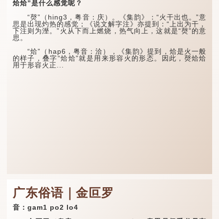
烚烚”是什么感觉呢？
“㷫”（hing3，粤音：庆）。《集韵》：“火干出也。”意
思是出现灼热的感觉；《说文解字注》亦提到：“上出为干，
下注则为溼。”火从下而上燃烧，热气向上，这就是“㷫”的意
思。
“烚”（hap6，粤音：洽），《集韵》提到，烚是火一般
的样子，叠字“烚烚”就是用来形容火的形态。因此，㷫烚烚
用于形容火正...
广东俗语｜金叵罗
音：gam1 po2 lo4