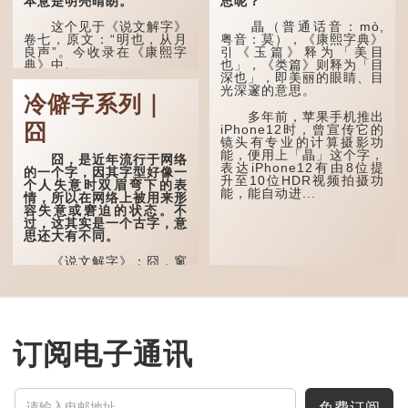
本意是明亮晴朗。
思呢？
这个见于《说文解字》
瞐（普通话音：mò,
卷七，原文：“明也，从月
粤音：莫），《康熙字典》
良声”。今收录在《康熙字
引《玉篇》释为「美目
典》中。
也」，《类篇》则释为「目
深也」，即美丽的眼睛、目
光深邃的意思。
这个字，用法颇多。
冷僻字系列｜
多年前，苹果手机推出
“朤朤干坤，舍我其
囧
iPhone12时，曾宣传它的
谁。”干坤是《周易》中的
镜头有专业的计算摄影功
两个卦名，这里指天地、宇
能，便用上「瞐」这个字，
宙等，形容政治清明，天下
囧，是近年流行于网络
表达iPhone12有由8位提
太平！
的一个字，因其字型好像一
升至10位HDR视频拍摄功
个人失意时双眉弯下的表
能，能自动进...
“天空朤朤，任鸟儿高
情，所以在网络上被用来形
飞。”也是指天清气明，鸟
容失意或窘迫的状态。不
儿可高飞。
过，这其实是一个古字，意
思还大有不同。
“朤朤脆脆”就是形容办
事爽快干脆。我...
《说文解字》：囧，窻
牖丽廔闿明。象形。囧，本
义是透光通明的窗户，跟
「囱」一样都是「窗」的象
形字。甲骨文中又用作地
名，古书中的「黍于囧」表
示在囧地种黍。
订阅电子通讯
这个古字十分少用，直
至21世纪，网络上开始流
行表情符号，这个字也被网
民当做表情符号来用。
免费订阅