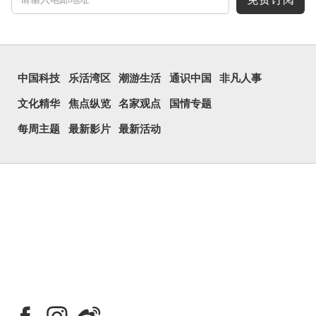
囧字的「八」像一对委
屈的八字眉模样，「口」像
惊讶、...
中国科技
乐活湾区
潮游生活
通识中国
非凡人事
文化精华
焦点纵览
名家观点
国情专题
每周主题
最新影片
最新活动