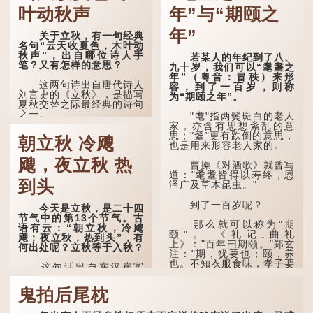
叶动秋声
年”与“期颐之
年”
关于立秋，有一句经典
名句“云天收夏色，木叶动
秋声”，出自哪位诗人手
若某人的年纪到了八、
笔？又有怎样的意思？
九十岁，我们可以“耄耋之
年”（粤音：冒秩）来形
这两句诗出自唐代诗人
容，到了一百岁，则称
刘言史的《立秋》，是描写
为“期颐之年”。
夏秋交替之际最经典的诗句
之一。
"耄"指两鬓斑白的老人
家，亦含有思想紊乱的意
《立秋》全诗如下：
思；"耋"更有跌倒的意思，
朝立秋 冷飕
也是用来形容老人家的。
兹晨戒流火，商飙早已
飕，夜立秋 热
惊。 云天收夏色，木
曹操《对酒歌》就曾写
叶动秋声。
道："耄耋皆得以寿终，恩
到头
泽广及草木昆虫。"
诗的前两句写的是：这
一天早安，天上的“流
到了一百岁呢？
今天是立秋，是二十四
火”（指大火星，象征暑
节气中的第13个节气。古
气）开始消退，凉爽的秋风
那么就可以称为"期
语有云：“朝立秋，冷飕
（商飙，即西风）已经悄然
颐"。 《礼记.曲礼
飕；夜立秋，热到头”，有
吹起。后两句，便是全诗的
上》："百年曰期颐。"郑玄
何出处呢？立秋等于入秋？
灵魂...
注："期，犹要也；颐，养
也。不知衣服食味，孝子要
这句话出自东汉崔寔
尽养...
《四民月令》：“朝立秋，
冷飕飕；夜立秋，热到
鬼拍后尾枕
头”。到了清代，顾禄在
《清嘉录》里记录苏州风俗