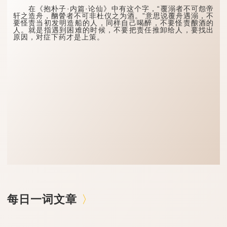
在《抱朴子·内篇·论仙》中有这个字，“覆溺者不可怨帝
轩之造舟，酗醟者不可非杜仪之为酒。”意思说覆舟遇溺，不
要怪责当初发明造船的人，同样自己喝醉，不要怪责酿酒的
人。就是指遇到困难的时候，不要把责任推卸给人，要找出
原因，对症下药才是上策。
每日一词文章