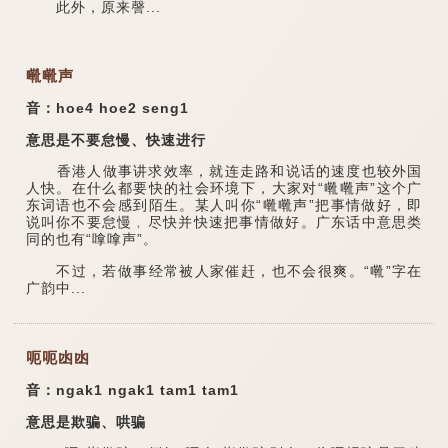
此外，原来謦...
㗾㗾声
音：hoe4 hoe2 seng1
意思是不要怠慢、快速进行
香港人做事讲求效率，就连走路和说话的速度也较外国
人快。在什么都要快的社会环境下，大家对“㗾㗾声”这个广
东词语也不会感到陌生。某人叫你“㗾㗾声”把事情做好，即
说叫你不要怠慢﹐尽快并快速把事情做好。广东话中意思类
同的也有“嗱嗱声”。
不过，若做事经常被人家催赶，也不会很爽。“㗾”字在
广韵中...
呃呃凼凼
音：ngak1 ngak1 tam1 tam1
意思是欺骗、哄骗