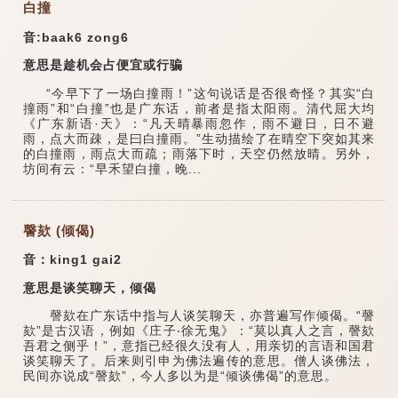
白撞
音:baak6 zong6
意思是趁机会占便宜或行骗
“今早下了一场白撞雨！”这句说话是否很奇怪？其实“白
撞雨”和“白撞”也是广东话，前者是指太阳雨。清代屈大均
《广东新语·天》：“凡天晴暴雨忽作，雨不避日，日不避
雨，点大而疎，是曰白撞雨。”生动描绘了在晴空下突如其来
的白撞雨，雨点大而疏；雨落下时，天空仍然放晴。另外，
坊间有云：“早禾望白撞，晚...
謦欬 (倾偈)
音：king1 gai2
意思是谈笑聊天，倾偈
謦欬在广东话中指与人谈笑聊天，亦普遍写作倾偈。“謦
欬”是古汉语，例如《庄子‧徐无鬼》：“莫以真人之言，謦欬
吾君之侧乎！”，意指已经很久没有人，用亲切的言语和国君
谈笑聊天了。后来则引申为佛法遍传的意思。僧人谈佛法，
民间亦说成“謦欬”，今人多以为是“倾谈佛偈”的意思。