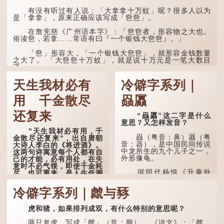
人执迷不悟，不到彻底失
败，便不肯罢休。
有没有听过有人说：「大拿拿十万蚊」呢？很多人以为
是「拿拿」，原来正确应该写成「夿夿」。
许多人对这上半句耳熟
能详，但它其实还有下半句
在詹宪慈《广州语本字》：「夿夿者，形容物之大也。
——「不到黄河心不死」...
俗读夿，若拿……常语有曰『一个银钱大夿夿』。」
「夿」形​​容大，「一个银钱大夿夿」，就形容金钱数量
之大了。 「大夿夿十万蚊」，就是说十万元是一笔大数目
了。...
天生我材必有
冷僻字系列｜
用 千金散尽
赑屭
还复来
“赑屭”这二字是什么
意思？又怎样发音？
"天生我材必有用，千
赑（粤音：鼻）屭（粤
金散尽还复来"，出自唐朝
音：器），是中国民间传说
大诗人李白的《将进酒》。
中龙所生的九个儿子之一，
这两句诗寓意每个人都有自
外形像龟。
己的才能，必有用处，在失
意时不必气馁，即使千金耗
据明代杨慎《升庵外
尽，也可重来，是人生低潮
集》记载，龙生九子的次序
时激励向上的名句。
排列为：赑屭、螭吻、蒲
冷僻字系列｜虤与豩
牢、狴犴、饕餮、蚣蝮、睚
原诗写道："人生得意
眦、狻猊、椒图（此为其中
须尽欢，莫使金樽空对月。
一种说法）。
虎和猪，如果排列成双，有什么特别的意思呢？
天生我材必有用，千金散尽
还复来。烹羊宰牛且为乐，
龙九子外形与能力各有
会须一饮三百杯。" 意思是
两只老虎，写成「虤」（音：颜）。 《说文》：「虤，