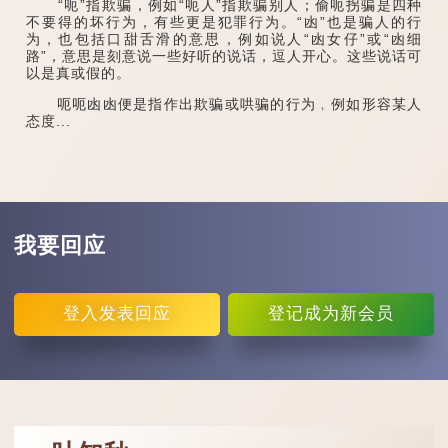
“呃”指欺骗，例如“呃人”指欺骗别人；偷呃拐骗是四种
不要得的坏行为，有些更是犯罪行为。“凼”也是骗人的行
为，也包括口甜舌滑的意思，例如说人“凼女仔”或“凼细
路”，意思是刻意说一些好听的说话，逗人开心。这些说话可
以是真或假的。
呃呃凼凼便是指作出欺骗或哄骗的行为﹐例如形容某人
态度...
我要回应
登入
发表回应
登记
成为新会员