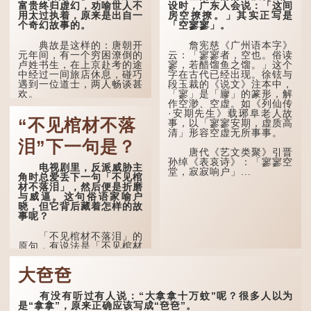
年，所以又称「弱冠」。
也说：「知者不惑，仁者不
富贵终归虚幻，劝喻世人不
设时，广东人会说：「这间
《礼记·曲礼》明确记载：
忧，勇者不惧。」「知」与
用太过执着，原来是出自一
房空撩撩。」其实正写是
「人生十年曰幼，学；二十
智慧的「智」相通，四十岁
个奇幻故事的。
「空寥寥」。
曰弱，冠；三十曰壮，有
的男人应已累积足够智慧，
室。」这说明三十岁...
不再对自己的人生感到困
典故是这样的：唐朝开
詹宪慈《广州语本字》
惑、忧虑与恐惧。
元年间，有一个穷困潦倒的
云：「寥寥者，空也。俗读
卢姓书生，在上京赴考的途
寥，若醋馏鱼之馏。」这个
到了五十岁，...
中经过一间旅店休息，碰巧
字在古代已经出现。徐铉与
遇到一位道士，两人畅谈甚
段玉裁的《说文》注本中，
欢。
「寥」是「廫」的篆形，解
作空渺、空虚。如《列仙传
·安期先生》载琊阜老人故
言谈间，卢姓书生感慨
“不见棺材不落
事，以「寥寥安期，虚质高
自己虽贵为读书人，但一直
清」形容空虚无所事事。
未能考取功名，仍然贫困，
感到十分落泊。于是，道士
泪”下一句是？
拿出一个青瓷枕头，让卢姓
唐代《艺文类聚》引晋
书生睡一睡，便能满足他希
孙绰《表哀诗》：「寥寥空
电视剧里，反派威胁主
望得到荣华富贵的愿望。
堂，寂寂响户」...
角时总爱丢下一句「不见棺
材不落泪」，然后便是折磨
这时，...
与威逼。这句俗语家喻户
晓，但它背后藏着怎样的故
事呢？
「不见棺材不落泪」的
原句，有说法是「不见棺材
不下泪」或「不见亲棺不下
泪」，出自明朝兰陵笑笑生
大夿夿
所著的《金瓶梅词话》第九
十八回。原意是指人未亲眼
见到亲人棺木，便不会真正
有没有听过有人说：“大拿拿十万蚊”呢？很多人以为
感到悲伤；后来引申为比喻
是“拿拿”，原来正确应该写成“夿夿”。