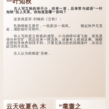
一叶知秋
古人写立秋的诗不少，但有一首，后来常与成语“一叶
知秋”拉上关系。你知道是哪一首吗？
这首就是宋·刘翰的《立秋》：
乳鸦啼散玉屏空，一枕新凉一扇风。 睡起秋声无觅
处，满阶梧叶月明中。
诗人写的是立秋夜的感受。小乌鸦啼叫著飞散，屏风显
得分外空旷；枕边吹来一阵凉风，就像有人摇扇送爽。睡醒
后想找寻秋声却找不到，只看见满台阶的梧桐落叶，沐浴在
皎洁的月光里。
古人认为梧桐是“灵树...
云天收夏色 木
“耄耋之