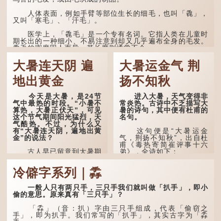
人体表面，例如手臂等部位生长的细毛，也叫「毳」，
又叫「寒毛」、「汗毛」。
医学上，「毳毛」是一个专有名词。它指人类在儿童时
期长出的一种细小、不易注意到却又几乎遍布全身的毛发。
毳毛的密度因人而异，其长度则通常不会...
大暑连天阴 遍
大暑运金气 荆
地出黄金
扬不知秋
今天是大暑，是24节
进入大暑，天气变得非
气中最热的时段。“小暑不
常炎热。古诗中不乏描写大
算热，大暑正伏天”，可见
暑的诗句，其中便有杜甫的
这个节气期间阳光猛烈，天
名句。
气酷热。不过，为什么又
有“大暑连天阴，遍地出黄
这句便是“大暑运金
金”的说法？
气，荆扬不知秋”，出自杜
甫《毒热寄简崔评事十六
古人早已留意到大暑期
弟》，全诗如下：
间的气候规律。 《逸周书·
时训解》记载：「大暑之
大暑运金气，荆扬不知
冷僻字系列｜掱
日，腐草化为萤。又五日，
秋。
土润溽暑。又五日，大雨时
行。」意思是说，大暑时节
林下有塌翼，水中无行
一般人只有两只手，三只手我们就叫做「扒手」，即小
萤火虫出生，土地湿热，常
舟。
偷的意思。原来真有「三只手」？
有大雨出现。
五行当中“金”对应秋
「掱」（音：扒）字由三只手组成，代表「偷窃之
这段时期的雨水，对农
季，代表凉爽肃杀之
手」，即为扒手。我们常写的「扒手」，其实古字为「掱
作物尤其重要。三伏天酷热