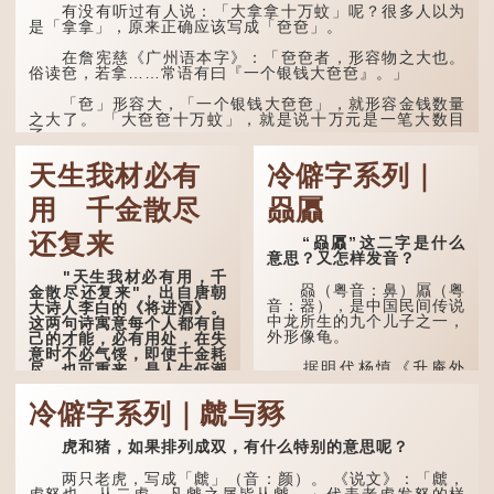
败，便不肯罢休。
有没有听过有人说：「大拿拿十万蚊」呢？很多人以为
是「拿拿」，原来正确应该写成「夿夿」。
许多人对这上半句耳熟
能详，但它其实还有下半句
在詹宪慈《广州语本字》：「夿夿者，形容物之大也。
——「不到黄河心不死」...
俗读夿，若拿……常语有曰『一个银钱大夿夿』。」
「夿」形​​容大，「一个银钱大夿夿」，就形容金钱数量
之大了。 「大夿夿十万蚊」，就是说十万元是一笔大数目
了。...
天生我材必有
冷僻字系列｜
用 千金散尽
赑屭
还复来
“赑屭”这二字是什么
意思？又怎样发音？
"天生我材必有用，千
赑（粤音：鼻）屭（粤
金散尽还复来"，出自唐朝
音：器），是中国民间传说
大诗人李白的《将进酒》。
中龙所生的九个儿子之一，
这两句诗寓意每个人都有自
外形像龟。
己的才能，必有用处，在失
意时不必气馁，即使千金耗
据明代杨慎《升庵外
尽，也可重来，是人生低潮
集》记载，龙生九子的次序
时激励向上的名句。
排列为：赑屭、螭吻、蒲
冷僻字系列｜虤与豩
牢、狴犴、饕餮、蚣蝮、睚
原诗写道："人生得意
眦、狻猊、椒图（此为其中
须尽欢，莫使金樽空对月。
一种说法）。
虎和猪，如果排列成双，有什么特别的意思呢？
天生我材必有用，千金散尽
还复来。烹羊宰牛且为乐，
龙九子外形与能力各有
会须一饮三百杯。" 意思是
两只老虎，写成「虤」（音：颜）。 《说文》：「虤，
不同，其中，赑屭原形像
说：上天给了我才能，必然
虎怒也。从二虎。凡虤之属皆从虤。」代表老虎发怒的样