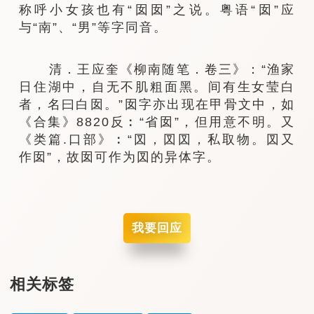
称呼小女孩也有“囡囡”之说。粤语“囡”应
与“南”、“男”等字同音。
清．王应奎《柳南随笔．卷三》：“渔家
日住湖中，自无不肌粗面黑。间有生女莹白
者，名曰白囡。”囡字亦出现在甲骨文中，如
《合集》8820反︰“省囡”，但用意不明。又
《类篇.口部》︰“㘝，㘝㘝，私取物。㘝又
作囡”，故囡可作为㘝的异体字。
我要回应
相关标签