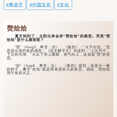
粤语字
中国文化
文化
㷫烚烚
夏天快到了，太阳出来会有“㷫烚烚”的感觉。究竟“㷫
烚烚”是什么感觉呢？
“㷫”（hing3，粤音：庆）。《集韵》：“火干出也。”意
思是出现灼热的感觉；《说文解字注》亦提到：“上出为干，
下注则为溼。”火从下而上燃烧，热气向上，这就是“㷫”的意
思。
“烚”（hap6，粤音：洽），《集韵》提到，烚是火一般
的样子，叠字“烚烚”就是用来形容火的形态。因此，㷫烚烚
用于形容火正...