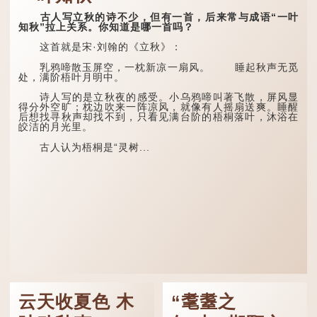
古人写立秋的诗不少，但有一首，后来常与成语“一叶
知秋”拉上关系。你知道是哪一首吗？
这首就是宋·刘翰的《立秋》：
乳鸦啼散玉屏空，一枕新凉一扇风。 睡起秋声无觅
处，满阶梧叶月明中。
诗人写的是立秋夜的感受。小乌鸦啼叫著飞散，屏风显
得分外空旷；枕边吹来一阵凉风，就像有人摇扇送爽。睡醒
后想找寻秋声却找不到，只看见满台阶的梧桐落叶，沐浴在
皎洁的月光里。
古人认为梧桐是“灵树...
云天收夏色 木
“耄耋之