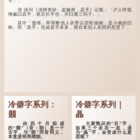
气。“运”是“运行”，描写大
手」。
难耐，农作物不能缺水。若
暑的酷热阻碍了金气的流
连续几天降雨，泥土得以湿
转。
清·徐珂《清稗类钞．盗贼类．掱手》记载：「沪人呼翦
润；雨过天晴后，烈日高
绺贼曰掱手，犹言扒手也，亦曰瘪三码子。」
照...
“荆扬”指荆州（湖北）
和扬州（江苏），泛指长江
其中「翦绺」即剪断他人衣带以窃取钱物，是小偷的旧
中下游地区，“...
称。而「掱手」也就是手多多，擅自拿别人东西的意思了...
冷僻字系列：
冷僻字系列｜
朤
瞐
由四个月组成
大家熟识的“目”字，
的“朤”（音：朗）是一个
如果三个走在一起，成
古字，与“朗”同音同义，
为“瞐”字，会变成什么意
本意是明亮晴朗。
思呢？