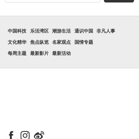
囧字的「八」像一对委
屈的八字眉模样，「口」像
惊讶、...
中国科技
乐活湾区
潮游生活
通识中国
非凡人事
文化精华
焦点纵览
名家观点
国情专题
每周主题
最新影片
最新活动