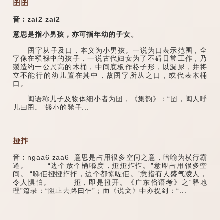
囝囝
音︰zai2 zai2
意思是指小男孩，亦可指年幼的子女。
囝字从子及口，本义为小男孩。一说为口表示范围，全
字像在襁褓中的孩子，一说古代妇女为了不碍日常工作，乃
製造约一公尺高的木桶，中间底板作格子形，以漏尿，并将
立不能行的幼儿置在其中，故囝字所从之口，或代表木桶
口。
闽语称儿子及物体细小者为囝，《集韵》：“囝，闽人呼
儿曰囝。”矮小的凳子...
挜拃
音︰ngaa6 zaa6 意思是占用很多空间之意，暗喻为横行霸
道。 “边个放个桶喺度，挜挜拃拃。”意即占用很多空
间。 “睇佢挜挜拃拃，边个都惊咗佢。”意指有人盛气凌人，
令人惧怕。 挜，即是挜开。《广东俗语考》之“释地
理”篇录：“阻止去路曰乍”；而《说文》中亦提到：“...