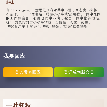
起弶
音︰hei2 gong6 意思是形容对某事不悦，而态度不友善、
不合作。 “做嘢啫，唔使小小事就‘起晒弶’。”同事之间
的工作和磨合，有部份同事不满，被另一同事批评他“起
弶”，意思指对方小小事情就十分抗拒，态度不友善。
蟹的钳广东话叫“弶”，蟹螯=蟹弶，“起弶”就像蟹亮...
我要回应
登入
发表回应
登记
成为新会员
一叶知秋