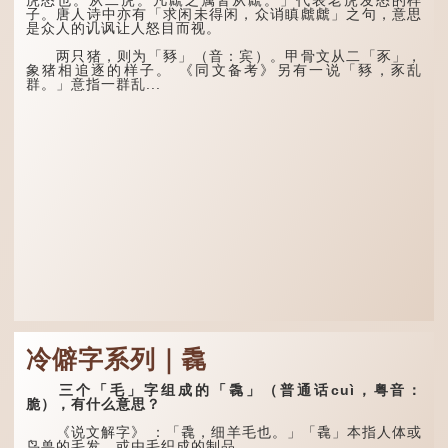
龟，因为能负重，多作为碑
有用到的地方；即使千金散
子。唐人诗中亦有「求闲未得闲，众诮瞋虤虤」之句，意思
座，有“碑下...
去，也终会重新得到。
是众人的讥讽让人怒目而视。
李白作此诗时，大约是
两只猪，则为「豩」（音：宾）。甲骨文从二「豕」，
天宝十一年。当时他已被唐
象猪相追逐的样子。 《同文备考》另有一说「豩，豕乱
玄宗赐金放还约八年，这期
群。」意指一群乱...
间经常与朋友游山玩水，部
分诗作显露出怀...
冷僻字系列｜毳
三个「毛」字组成的「毳」（普通话cuì，粤音：
脆），有什么意思？
《说文解字》 ：「毳，细羊毛也。」「毳」本指人体或
鸟兽的毛发，或由毛织成的制品。