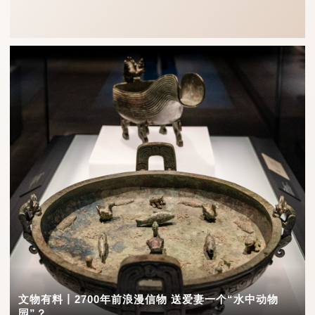
文物有料丨2700年前浪漫信物 送爱妻一个“水中动物
园”？