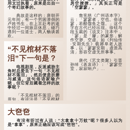
《礼记·曲礼》明确记载：
忧，勇者不惧。」「知」与
用太过执着，原来是出自一
房空撩撩。」其实正写是
「人生十年曰幼，学；二十
智慧的「智」相通，四十岁
个奇幻故事的。
「空寥寥」。
曰弱，冠；三十曰壮，有
的男人应已累积足够智慧，
室。」这说明三十岁...
不再对自己的人生感到困
典故是这样的：唐朝开
詹宪慈《广州语本字》
惑、忧虑与恐惧。
元年间，有一个穷困潦倒的
云：「寥寥者，空也。俗读
卢姓书生，在上京赴考的途
寥，若醋馏鱼之馏。」这个
到了五十岁，...
中经过一间旅店休息，碰巧
字在古代已经出现。徐铉与
遇到一位道士，两人畅谈甚
段玉裁的《说文》注本中，
欢。
「寥」是「廫」的篆形，解
作空渺、空虚。如《列仙传
·安期先生》载琊阜老人故
言谈间，卢姓书生感慨
“不见棺材不落
事，以「寥寥安期，虚质高
自己虽贵为读书人，但一直
清」形容空虚无所事事。
未能考取功名，仍然贫困，
感到十分落泊。于是，道士
泪”下一句是？
拿出一个青瓷枕头，让卢姓
唐代《艺文类聚》引晋
书生睡一睡，便能满足他希
孙绰《表哀诗》：「寥寥空
电视剧里，反派威胁主
望得到荣华富贵的愿望。
堂，寂寂响户」...
角时总爱丢下一句「不见棺
材不落泪」，然后便是折磨
这时，...
与威逼。这句俗语家喻户
晓，但它背后藏着怎样的故
事呢？
「不见棺材不落泪」的
原句，有说法是「不见棺材
不下泪」或「不见亲棺不下
泪」，出自明朝兰陵笑笑生
大夿夿
所著的《金瓶梅词话》第九
十八回。原意是指人未亲眼
见到亲人棺木，便不会真正
有没有听过有人说：“大拿拿十万蚊”呢？很多人以为
感到悲伤；后来引申为比喻
是“拿拿”，原来正确应该写成“夿夿”。
人执迷不悟，不到彻底失