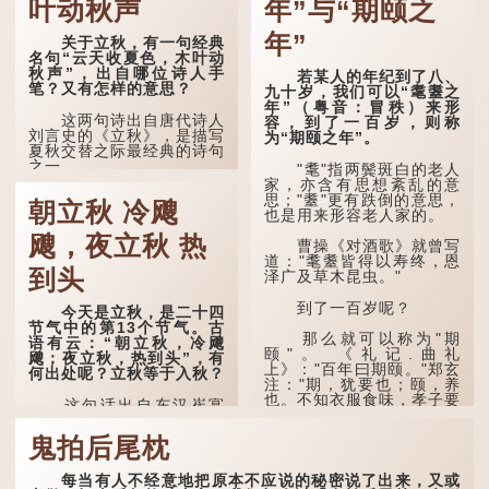
叶动秋声
年”与“期颐之
年”
关于立秋，有一句经典
名句“云天收夏色，木叶动
秋声”，出自哪位诗人手
若某人的年纪到了八、
笔？又有怎样的意思？
九十岁，我们可以“耄耋之
年”（粤音：冒秩）来形
这两句诗出自唐代诗人
容，到了一百岁，则称
刘言史的《立秋》，是描写
为“期颐之年”。
夏秋交替之际最经典的诗句
之一。
"耄"指两鬓斑白的老人
家，亦含有思想紊乱的意
《立秋》全诗如下：
思；"耋"更有跌倒的意思，
朝立秋 冷飕
也是用来形容老人家的。
兹晨戒流火，商飙早已
飕，夜立秋 热
惊。 云天收夏色，木
曹操《对酒歌》就曾写
叶动秋声。
道："耄耋皆得以寿终，恩
到头
泽广及草木昆虫。"
诗的前两句写的是：这
一天早安，天上的“流
到了一百岁呢？
今天是立秋，是二十四
火”（指大火星，象征暑
节气中的第13个节气。古
气）开始消退，凉爽的秋风
那么就可以称为"期
语有云：“朝立秋，冷飕
（商飙，即西风）已经悄然
颐"。 《礼记.曲礼
飕；夜立秋，热到头”，有
吹起。后两句，便是全诗的
上》："百年曰期颐。"郑玄
何出处呢？立秋等于入秋？
灵魂...
注："期，犹要也；颐，养
也。不知衣服食味，孝子要
这句话出自东汉崔寔
尽养...
《四民月令》：“朝立秋，
冷飕飕；夜立秋，热到
鬼拍后尾枕
头”。到了清代，顾禄在
《清嘉录》里记录苏州风俗
每当有人不经意地把原本不应说的秘密说了出来，又或
时，也引用了这句谚语。不