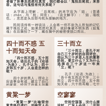
者做了坏事后忽然吐真言，我们都会以「鬼拍后尾枕」来形
过当地百姓的口头说法
容。这句话与鬼怪有何关系呢？
是“朝立秋，渹飕飕；夜立
秋，热吽吽”。虽然用字略
有不同，但意思完全一致。
从字面上理解，「后尾枕」的本字应为「䪴」（普通
话：zhěn，与「枕」同音）。 《说文解字》：「䪴，项枕
也。」意思是头后部与枕头接触的地方。
那么，这句话到底准不
准呢？它反映了古人的一种
朴素观察：如果立秋的精
民间流传有一种说法，人会将一些不欲为人所知的记忆
确...
藏于颈后之处。如果忽然吐真言，就好像被不明东西（如鬼
魂）在后脑拍了一下，藏在脑中的秘密便脱口而出。
因此...
四十而不惑 五
三十而立
十而知天命
「三十而立」是孔子对
自己三十岁时的自我评价。
他认为三十岁是人生的重要
「四十而不惑，五十而
阶段。要立什么？又为什么
知天命」语出孔子的《论语
选择在三十岁这一年来
·为政》。孔子认为，四十
「立」呢？
岁和五十岁，人会是怎样的
呢？
孔子《论语·为政》：
「吾十有五而志于学，三十
四十岁的男人，理论上
而立，四十而不惑，五十而
应该事业有成，建立了自己
知天命，六十而耳顺，七十
的家庭。经历了许多人与事
而从心所欲，不逾矩。」
之后，对事物有了自己的判
断能力，不会轻易为表象所
黄粱一梦
空寥寥
在古代，男子一般于二
迷惑。
十岁进行冠礼，冠礼完成后
便是成人，但由于未达壮
孔子在《论语·子罕》
“黄粱一梦”比喻荣华
空间空荡荡，没什么摆
年，所以又称「弱冠」。
也说：「知者不惑，仁者不
富贵终归虚幻，劝喻世人不
设时，广东人会说：「这间