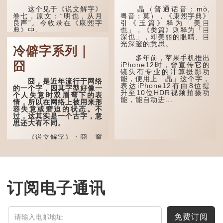
这个见于《说文解字》
瞐（普通话音：mò,
卷七，原文：“明也，从月
粤音：莫），《康熙字典》
良声”。今收录在《康熙字
引《玉篇》释为「美目
典》中。
也」，《类篇》则释为「目
深也」，即美丽的眼睛、目
光深邃的意思。
这个字，用法颇多。
冷僻字系列｜
多年前，苹果手机推出
“朤朤干坤，舍我其
囧
iPhone12时，曾宣传它的
谁。”干坤是《周易》中的
镜头有专业的计算摄影功
两个卦名，这里指天地、宇
能，便用上「瞐」这个字，
宙等，形容政治清明，天下
囧，是近年流行于网络
表达iPhone12有由8位提
太平！
的一个字，因其字型好像一
升至10位HDR视频拍摄功
个人失意时双眉弯下的表
能，能自动进...
“天空朤朤，任鸟儿高
情，所以在网络上被用来形
飞。”也是指天清气明，鸟
容失意或窘迫的状态。不
儿可高飞。
过，这其实是一个古字，意
思还大有不同。
“朤朤脆脆”就是形容办
事爽快干脆。我...
《说文解字》：囧，窻
牖丽廔闿明。象形。囧，本
义是透光通明的窗户，跟
「囱」一样都是「窗」的象
形字。甲骨文中又用作地
名，古书中的「黍于囧」表
示在囧地种黍。
订阅电子通讯
这个古字十分少用，直
至21世纪，网络上开始流
行表情符号，这个字也被网
民当做表情符号来用。
免费订阅